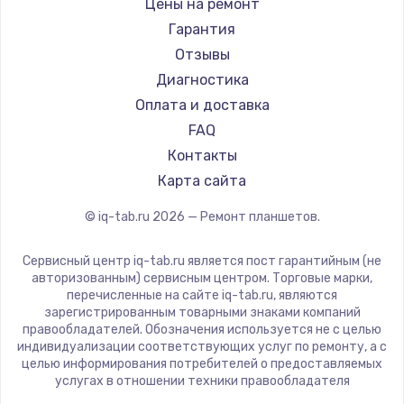
BlackView
Цены на ремонт
Amazon
Гарантия
Aquarius
Отзывы
Philips
Диагностика
Dell
Оплата и доставка
HP
FAQ
Getac
Контакты
ZTE
Карта сайта
Google
© iq-tab.ru
2026
— Ремонт планшетов.
Navitel
Teclast
Сервисный центр iq-tab.ru является пост гарантийным (не
CHUWI
авторизованным) сервисным центром. Торговые марки,
перечисленные на сайте iq-tab.ru, являются
зарегистрированным товарными знаками компаний
правообладателей. Обозначения используется не с целью
индивидуализации соответствующих услуг по ремонту, а с
целью информирования потребителей о предоставляемых
услугах в отношении техники правообладателя