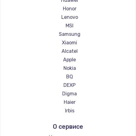
Huawei
Ремонт планшетов Philips
Honor
Ремонт планшетов Dell
Lenovo
Ремонт планшетов HP
MSI
Ремонт планшетов Getac
Samsung
Ремонт планшетов ZTE
Xiaomi
Ремонт планшетов Google
Alcatel
Ремонт планшетов Navitel
Apple
Ремонт планшетов Teclast
Nokia
Ремонт планшетов CHUWI
BQ
DEXP
Digma
Haier
Irbis
Prestigio
О сервисе
Microsoft