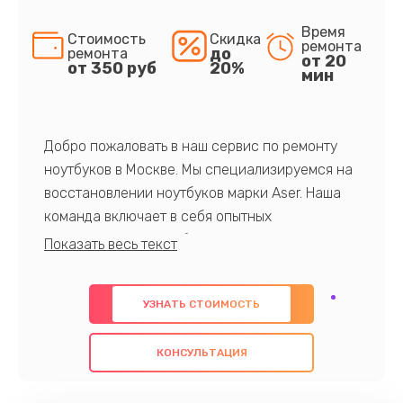
Время
Стоимость
Скидка
ремонта
до
ремонта
от 20
от 350 руб
20%
мин
Добро пожаловать в наш сервис по ремонту
ноутбуков в Москве. Мы специализируемся на
восстановлении ноутбуков марки Aser. Наша
команда включает в себя опытных
профессионалов с обширными знаниями и
многолетним опытом в данной области. Мы
предлагаем быстрый и качественный ремонт с
УЗНАТЬ СТОИМОСТЬ
использованием оригинальных компонентов, а
также гарантируем качество всех
КОНСУЛЬТАЦИЯ
проведенных работ. Наша цель - предоставить
клиентам надежное и профессиональное