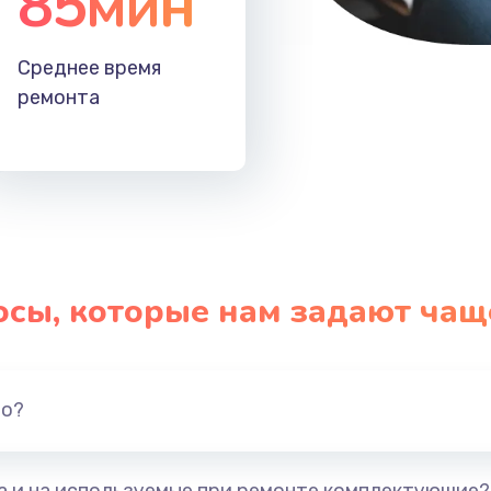
85мин
Среднее время
ремонта
осы, которые нам задают чащ
но?