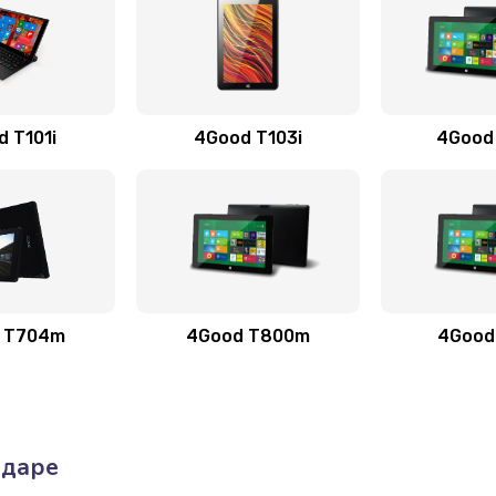
 T101i
4Good T103i
4Good
 T704m
4Good T800m
4Good
одаре