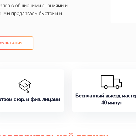
алов с обширными знаниями и
и. Мы предлагаем быстрый и
ем оригинальных компонентов, а также
ых работ. Наша цель - предоставить
ое обслуживание, удовлетворяя их
СУЛЬТАЦИЯ
медлите записаться на ремонт уже
Бесплатный выезд масте
таем с юр. и физ. лицами
40 минут