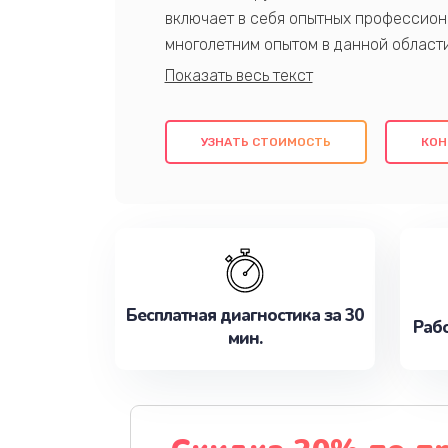
включает в себя опытных профессион
многолетним опытом в данной област
качественный ремонт с использовани
гарантируем качество всех проведенн
клиентам надежное и профессиональн
УЗНАТЬ СТОИМОСТЬ
КОН
потребности наилучшим образом. Не 
сейчас!
Бесплатная диагностика за 30
Рабо
мин.