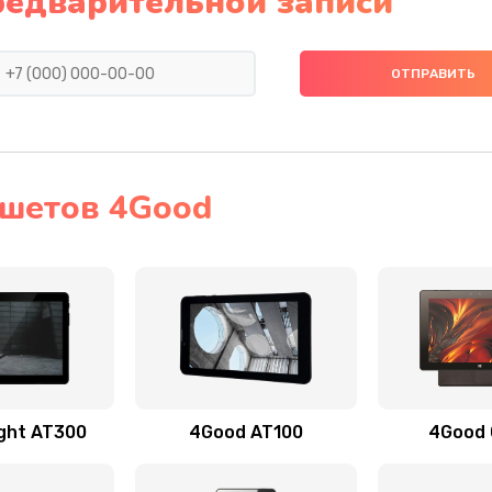
редварительной записи
шетов 4Good
ght AT300
4Good AT100
4Good