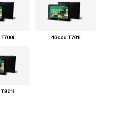
 T700i
4Good T701i
 T801i