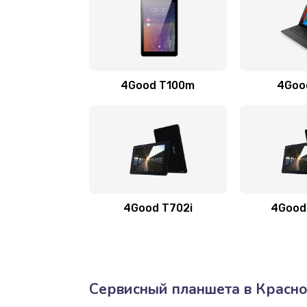
4Good T100m
4Good
4Good T702i
4Good
Сервисный планшета в Красн