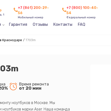
+7 (861) 200-29-
+7 (800) 100-40-
р
56
54
, 1
Мобильный номер
Федеральный номер
и
Гарантия
Отзывы
Контакты
FAQ
в Краснодаре
/
T703m
703m
дка
Время ремонта
20%
от 20 мин
монту ноутбуков в Москве. Мы
 ноутбуков марки Aser. Наша команда