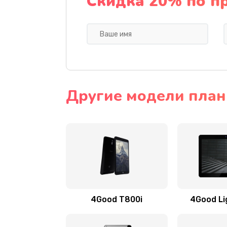
Скидка 20% по п
Другие модели план
4Good T800i
4Good Li