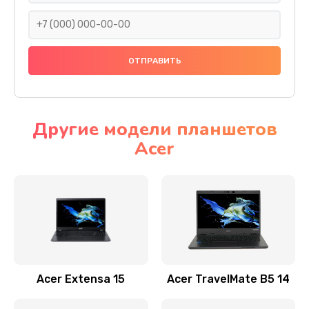
930 руб.
Заказать
Ремонт подсветки
1200 руб.
Заказать
Другие модели планшетов
Acer
Настройка BIOS
650 руб.
Заказать
Замена видеочипа
2500 руб.
Заказать
Acer Extensa 15
Acer TravelMate B5 14
Ремонт разъема питания