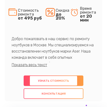
Время
Стоимость
Скидка
ремонта
до
ремонта
от 20
от 495 руб
20%
мин
Добро пожаловать в наш сервис по ремонту
ноутбуков в Москве. Мы специализируемся на
восстановлении ноутбуков марки Aser. Наша
команда включает в себя опытных
профессионалов с обширными знаниями и
многолетним опытом в данной области. Мы
предлагаем быстрый и качественный ремонт с
УЗНАТЬ СТОИМОСТЬ
использованием оригинальных компонентов, а
также гарантируем качество всех
КОНСУЛЬТАЦИЯ
проведенных работ. Наша цель - предоставить
клиентам надежное и профессиональное