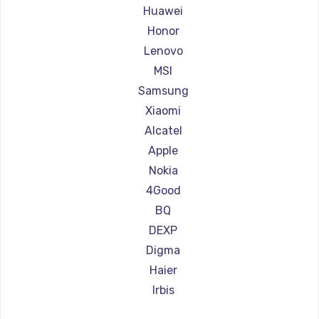
Ремонт планшетов Amazon
Huawei
Ремонт планшетов Aquarius
Honor
Ремонт планшетов Philips
Lenovo
Ремонт планшетов Dell
MSI
Ремонт планшетов HP
Samsung
Ремонт планшетов Getac
Xiaomi
Ремонт планшетов ZTE
Alcatel
Ремонт планшетов Google
Apple
Ремонт планшетов Navitel
Nokia
Ремонт планшетов Teclast
4Good
Ремонт планшетов CHUWI
BQ
DEXP
Digma
Haier
Irbis
Prestigio