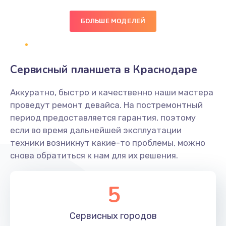
БОЛЬШЕ МОДЕЛЕЙ
Замена экрана
1095 руб.
Заказать
Сервисный планшета в Краснодаре
Замена северного моста
Аккуратно, быстро и качественно наши мастера
1950 руб.
проведут ремонт девайса. На постремонтный
Заказать
период предоставляется гарантия, поэтому
если во время дальнейшей эксплуатации
Ремонт цепей питания
техники возникнут какие-то проблемы, можно
снова обратиться к нам для их решения.
2500 руб.
Заказать
5
Замена жесткого диска
660 руб.
Сервисных
городов