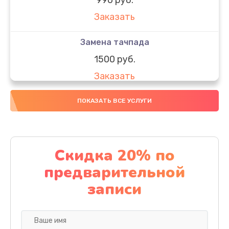
Заказать
Замена тачпада
1500 руб.
Заказать
Замена южного моста
ПОКАЗАТЬ ВСЕ УСЛУГИ
1950 руб.
Заказать
Скидка 20% по
Чистка от пыли
предварительной
1060 руб.
записи
Заказать
Настройка ОС