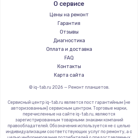
О сервисе
Microsoft
BlackView
Цены на ремонт
Amazon
Гарантия
Aquarius
Отзывы
Philips
Диагностика
Dell
Оплата и доставка
HP
FAQ
Getac
Контакты
ZTE
Карта сайта
Google
© iq-tab.ru
2026
— Ремонт планшетов.
Navitel
Teclast
Сервисный центр iq-tab.ru является пост гарантийным (не
CHUWI
авторизованным) сервисным центром. Торговые марки,
перечисленные на сайте iq-tab.ru, являются
зарегистрированным товарными знаками компаний
правообладателей. Обозначения используется не с целью
индивидуализации соответствующих услуг по ремонту, а с
целью информирования потребителей о предоставляемых