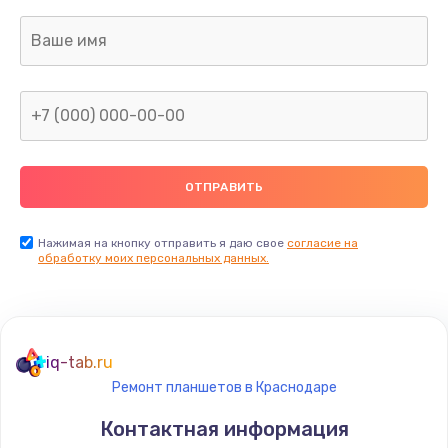
Заказать
Замена термопасты
1095 руб.
Заказать
Замена шлейфа матрицы
950 руб.
Заказать
Нажимая на кнопку отправить я даю свое
согласие на
обработку моих персональных данных.
Замена экрана
1095 руб.
Заказать
iq-tab.ru
Ремонт планшетов в Краснодаре
Замена северного моста
Контактная информация
1950 руб.