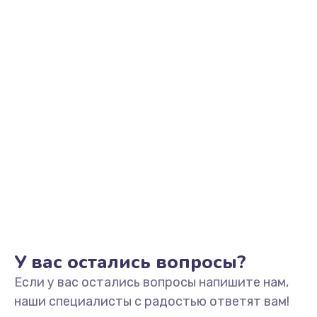
Заказать
Замена микрофона
1050 руб.
Заказать
Замена оперативной памяти
760 руб.
Заказать
Замена процессора
1545 руб.
Заказать
У вас остались вопросы?
Если у вас остались вопросы напишите нам,
Замена системы охлаждения
наши специалисты с радостью ответят вам!
1645 руб.