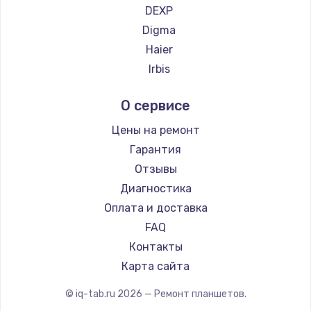
DEXP
Digma
Haier
Irbis
Prestigio
О сервисе
Microsoft
BlackView
Цены на ремонт
Amazon
Гарантия
Aquarius
Отзывы
Philips
Диагностика
Dell
Оплата и доставка
HP
FAQ
Getac
Контакты
ZTE
Карта сайта
Google
© iq-tab.ru
2026
— Ремонт планшетов.
Navitel