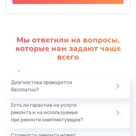
Заказать
Настройка BIOS
650 руб.
Мы ответили на вопросы,
Заказать
которые нам задают чаще
всего
Замена видеочипа
2500 руб.
Заказать
Диагностика проводится
бесплатно?
Ремонт разъема питания
845 руб.
Есть ли гарантия на услуги
Заказать
ремонта и на используемые
при ремонте комплектующие?
Замена видеокарты
1890 руб.
Стоимость ремонта может