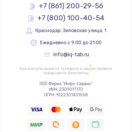
Заказать
+7 (861) 200-29-56
+7 (800) 100-40-54
Ремонт цепей питания
2500 руб.
Краснодар
,
 Зиповская улица, 1
Заказать
Ежедневно с 9:00 до 21:00
Замена жесткого диска
info@iq-tab.ru
660 руб.
Заказать
Все консультации по телефону в нашем сервисе
совершенно бесплатны
Установка драйверов
ООО Фирма "Инфо-Сервис"
ИНН: 2309017170
725 руб.
ОГРН: 1022301431558
Заказать
Замена вебкамеры
1400 руб.