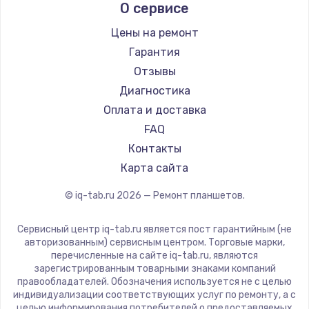
О сервисе
Microsoft
BlackView
Цены на ремонт
Amazon
Гарантия
Aquarius
Отзывы
Philips
Диагностика
Dell
Оплата и доставка
HP
FAQ
Getac
Контакты
ZTE
Карта сайта
Google
© iq-tab.ru
2026
— Ремонт планшетов.
Navitel
Teclast
Сервисный центр iq-tab.ru является пост гарантийным (не
CHUWI
авторизованным) сервисным центром. Торговые марки,
перечисленные на сайте iq-tab.ru, являются
зарегистрированным товарными знаками компаний
правообладателей. Обозначения используется не с целью
индивидуализации соответствующих услуг по ремонту, а с
целью информирования потребителей о предоставляемых