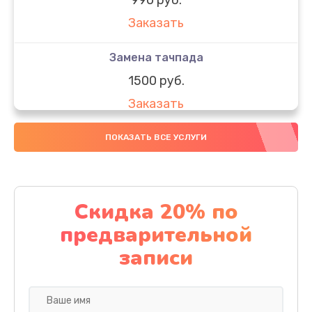
Заказать
Замена тачпада
1500 руб.
Заказать
Замена южного моста
ПОКАЗАТЬ ВСЕ УСЛУГИ
1950 руб.
Заказать
Скидка 20% по
Чистка от пыли
предварительной
1060 руб.
записи
Заказать
Настройка ОС