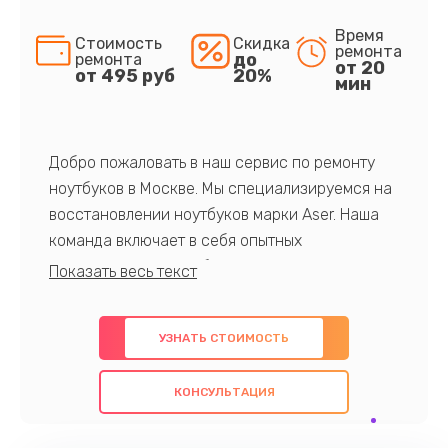
Время
Стоимость
Скидка
ремонта
до
ремонта
от 20
от 495 руб
20%
мин
Добро пожаловать в наш сервис по ремонту
ноутбуков в Москве. Мы специализируемся на
восстановлении ноутбуков марки Aser. Наша
команда включает в себя опытных
профессионалов с обширными знаниями и
многолетним опытом в данной области. Мы
предлагаем быстрый и качественный ремонт с
УЗНАТЬ СТОИМОСТЬ
использованием оригинальных компонентов, а
также гарантируем качество всех
КОНСУЛЬТАЦИЯ
проведенных работ. Наша цель - предоставить
клиентам надежное и профессиональное