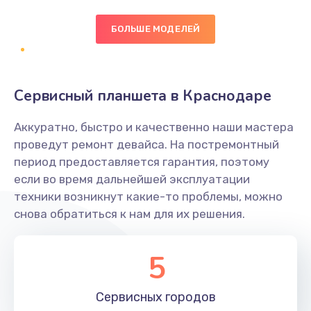
БОЛЬШЕ МОДЕЛЕЙ
Замена экрана
1095 руб.
Заказать
Сервисный планшета в Краснодаре
Замена северного моста
Аккуратно, быстро и качественно наши мастера
1950 руб.
проведут ремонт девайса. На постремонтный
Заказать
период предоставляется гарантия, поэтому
если во время дальнейшей эксплуатации
Ремонт цепей питания
техники возникнут какие-то проблемы, можно
снова обратиться к нам для их решения.
2500 руб.
Заказать
5
Замена жесткого диска
660 руб.
Сервисных
городов