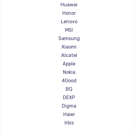
Ремонт планшетов Amazon
Huawei
Ремонт планшетов Aquarius
Honor
Ремонт планшетов Philips
Lenovo
Ремонт планшетов Dell
MSI
Ремонт планшетов HP
Samsung
Ремонт планшетов Getac
Xiaomi
Ремонт планшетов ZTE
Alcatel
Ремонт планшетов Google
Apple
Ремонт планшетов Navitel
Nokia
Ремонт планшетов Teclast
4Good
Ремонт планшетов CHUWI
BQ
DEXP
Digma
Haier
Irbis
Prestigio