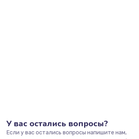
1100 руб.
Заказать
Замена микрофона
1050 руб.
Заказать
Замена оперативной памяти
760 руб.
Заказать
Замена процессора
1545 руб.
Заказать
У вас остались вопросы?
Если у вас остались вопросы напишите нам,
Замена системы охлаждения