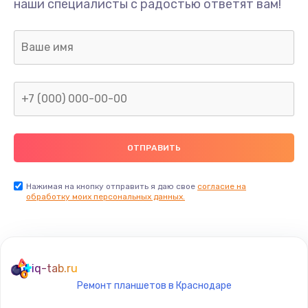
наши специалисты с радостью ответят вам!
1645 руб.
Заказать
Замена термопасты
1095 руб.
Заказать
Замена шлейфа матрицы
950 руб.
Заказать
Нажимая на кнопку отправить я даю свое
согласие на
обработку моих персональных данных.
Замена экрана
1095 руб.
Заказать
iq-tab.ru
Ремонт планшетов в Краснодаре
Замена северного моста