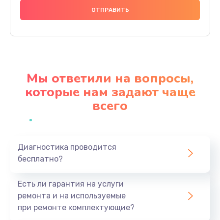
1200 руб.
Заказать
Настройка BIOS
650 руб.
Мы ответили на вопросы,
Заказать
которые нам задают чаще
всего
Замена видеочипа
2500 руб.
Заказать
Диагностика проводится
бесплатно?
Ремонт разъема питания
845 руб.
Есть ли гарантия на услуги
Заказать
ремонта и на используемые
при ремонте комплектующие?
Замена видеокарты