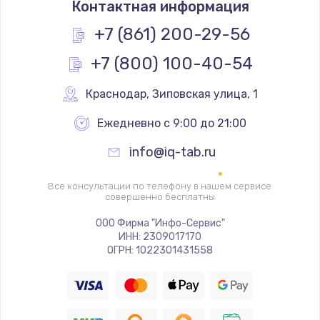
Контактная информация
1950 руб.
Заказать
+7 (861) 200-29-56
+7 (800) 100-40-54
Ремонт цепей питания
2500 руб.
Краснодар
,
 Зиповская улица, 1
Заказать
Ежедневно с 9:00 до 21:00
Замена жесткого диска
info@iq-tab.ru
660 руб.
Заказать
Все консультации по телефону в нашем сервисе
совершенно бесплатны
Установка драйверов
ООО Фирма "Инфо-Сервис"
ИНН: 2309017170
725 руб.
ОГРН: 1022301431558
Заказать
Замена вебкамеры