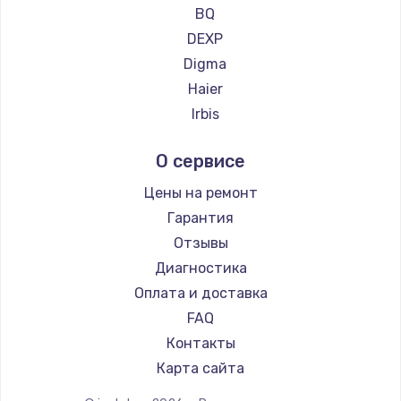
Ремонт планшетов CHUWI
BQ
DEXP
Digma
Haier
Irbis
Prestigio
О сервисе
Microsoft
BlackView
Цены на ремонт
Amazon
Гарантия
Aquarius
Отзывы
Philips
Диагностика
Dell
Оплата и доставка
HP
FAQ
Getac
Контакты
ZTE
Карта сайта
Google