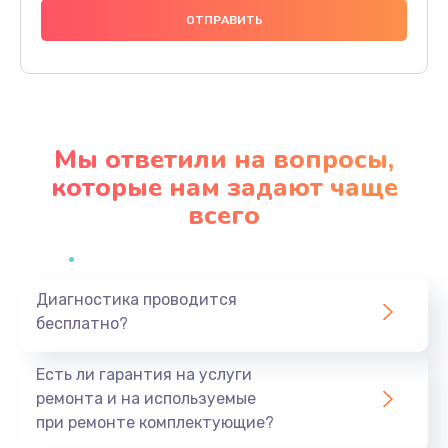
1200 руб.
Заказать
Настройка BIOS
650 руб.
Мы ответили на вопросы,
Заказать
которые нам задают чаще
всего
Замена видеочипа
2500 руб.
Заказать
Диагностика проводится
бесплатно?
Ремонт разъема питания
845 руб.
Есть ли гарантия на услуги
Заказать
ремонта и на используемые
при ремонте комплектующие?
Замена видеокарты