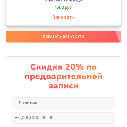
1500 руб.
Заказать
Замена южного моста
ПОКАЗАТЬ ВСЕ УСЛУГИ
1950 руб.
Заказать
Чистка от пыли
Скидка 20% по
1060 руб.
предварительной
Заказать
записи
Настройка ОС
930 руб.
Заказать
Ремонт подсветки