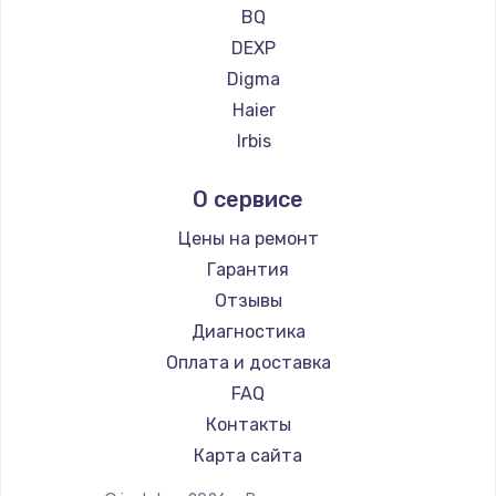
Ремонт планшетов CHUWI
BQ
DEXP
Digma
Haier
Irbis
Prestigio
О сервисе
Microsoft
BlackView
Цены на ремонт
Amazon
Гарантия
Aquarius
Отзывы
Philips
Диагностика
Dell
Оплата и доставка
HP
FAQ
Getac
Контакты
ZTE
Карта сайта
Google