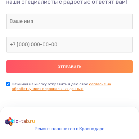
наши специалисты с радостью ответят вам!
1645 руб.
Заказать
Замена термопасты
1095 руб.
Заказать
Замена шлейфа матрицы
950 руб.
Заказать
Нажимая на кнопку отправить я даю свое
согласие на
обработку моих персональных данных.
Замена экрана
1095 руб.
Заказать
iq-tab.ru
Ремонт планшетов в Краснодаре
Замена северного моста