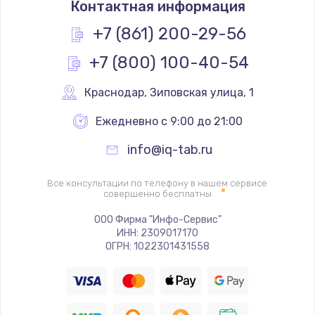
Контактная информация
1950 руб.
Заказать
+7 (861) 200-29-56
+7 (800) 100-40-54
Ремонт цепей питания
2500 руб.
Краснодар
,
 Зиповская улица, 1
Заказать
Ежедневно с 9:00 до 21:00
Замена жесткого диска
info@iq-tab.ru
660 руб.
Заказать
Все консультации по телефону в нашем сервисе
совершенно бесплатны
Установка драйверов
ООО Фирма "Инфо-Сервис"
ИНН: 2309017170
725 руб.
ОГРН: 1022301431558
Заказать
Замена вебкамеры