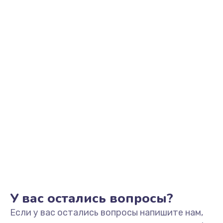
1100 руб.
Заказать
Замена микрофона
1050 руб.
Заказать
Замена оперативной памяти
760 руб.
Заказать
Замена процессора
1545 руб.
Заказать
У вас остались вопросы?
Если у вас остались вопросы напишите нам,
Замена системы охлаждения