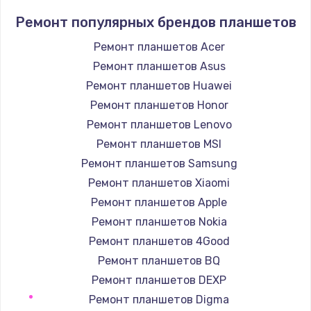
Заказать
Ремонт популярных брендов планшетов
Замена / ремонт электронного модуля
Ремонт планшетов Acer
управления
Ремонт планшетов Asus
600 руб.
Ремонт планшетов Huawei
Заказать
Ремонт планшетов Honor
Ремонт планшетов Lenovo
Замена конфорки
Ремонт планшетов MSI
1100 руб.
Ремонт планшетов Samsung
Заказать
Ремонт планшетов Xiaomi
Ремонт планшетов Apple
Замена платы сенсора
Ремонт планшетов Nokia
900 руб.
Ремонт планшетов 4Good
Заказать
Ремонт планшетов BQ
Ремонт планшетов DEXP
Замена регулятора режимов конфорки
Ремонт планшетов Digma
900 руб.