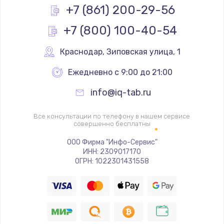
Заказать
+7 (861) 200-29-56
+7 (800) 100-40-54
Замена реле
1000 руб.
Краснодар
,
 Зиповская улица, 1
Заказать
Ежедневно с 9:00 до 21:00
Замена термопредохранителя
info@iq-tab.ru
700 руб.
Заказать
Все консультации по телефону в нашем сервисе
совершенно бесплатны
Замена ТЭНа
ООО Фирма "Инфо-Сервис"
ИНН: 2309017170
2500 руб.
ОГРН: 1022301431558
Заказать
Замена шнура
1400 руб.