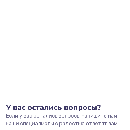
Заказать
Замена видеоадаптера (видеокарты)
1800 руб.
Заказать
Замена, перепайка чипа
1300 руб.
Заказать
Замена HDMI-разъема
650 руб.
Заказать
У вас остались вопросы?
Если у вас остались вопросы напишите нам,
Замена/Pемонт карбюратора
наши специалисты с радостью ответят вам!
1300 руб.