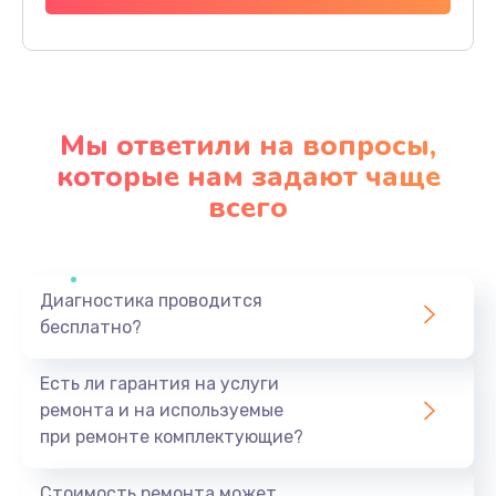
Заказать
Ремонт материнской платы
4500 руб.
Мы ответили на вопросы,
Заказать
которые нам задают чаще
всего
Профилактическая чистка
1000 руб.
Заказать
Диагностика проводится
бесплатно?
Прошивка BIOS
1920 руб.
Есть ли гарантия на услуги
Заказать
ремонта и на используемые
при ремонте комплектующие?
Замена северного моста
1440 руб.
Стоимость ремонта может