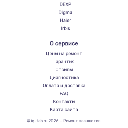
DEXP
Заказать
Digma
Замена электроконфорки
Haier
1300 руб.
Irbis
Prestigio
Заказать
О сервисе
Microsoft
Техобслуживание
BlackView
Цены на ремонт
900 руб.
Amazon
Гарантия
Aquarius
Заказать
Отзывы
Philips
Диагностика
Установка / подключение / демонтаж
Dell
Оплата и доставка
1300 руб.
HP
FAQ
Getac
Заказать
Контакты
ZTE
Карта сайта
Прошивка
Google
© iq-tab.ru
2026
— Ремонт планшетов.
1400 руб.
Navitel