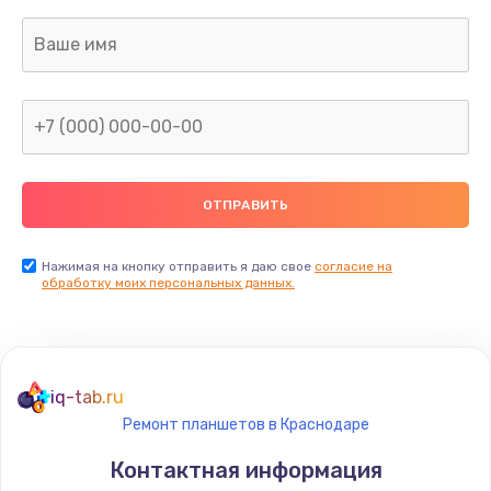
Заказать
Ремонт капиллярной трубки
400 руб.
Заказать
Замена блока питания
1000 руб.
Заказать
Нажимая на кнопку отправить я даю свое
согласие на
обработку моих персональных данных.
Прошивка / разблокировка
900 руб.
Заказать
iq-tab.ru
Ремонт планшетов в Краснодаре
Замена термостата
Контактная информация
1200 руб.