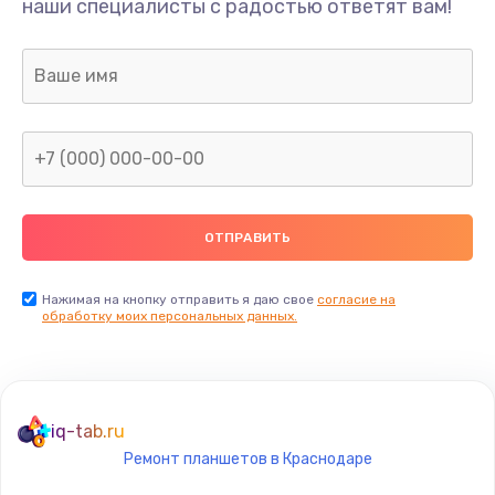
наши специалисты с радостью ответят вам!
1300 руб.
Заказать
Ремонт капиллярной трубки
400 руб.
Заказать
Замена блока питания
1000 руб.
Заказать
Нажимая на кнопку отправить я даю свое
согласие на
обработку моих персональных данных.
Прошивка / разблокировка
900 руб.
Заказать
iq-tab.ru
Ремонт планшетов в Краснодаре
Замена термостата