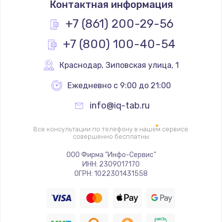
Контактная информация
1200 руб.
Заказать
+7 (861) 200-29-56
+7 (800) 100-40-54
Замена реле
1000 руб.
Краснодар
,
 Зиповская улица, 1
Заказать
Ежедневно с 9:00 до 21:00
Замена термопредохранителя
info@iq-tab.ru
700 руб.
Заказать
Все консультации по телефону в нашем сервисе
совершенно бесплатны
Замена ТЭНа
ООО Фирма "Инфо-Сервис"
ИНН: 2309017170
2500 руб.
ОГРН: 1022301431558
Заказать
Замена шнура