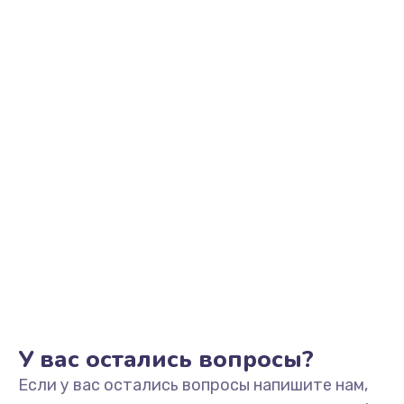
2500 руб.
Заказать
Замена видеоадаптера (видеокарты)
1800 руб.
Заказать
Замена, перепайка чипа
1300 руб.
Заказать
Замена HDMI-разъема
650 руб.
Заказать
У вас остались вопросы?
Если у вас остались вопросы напишите нам,
Замена/Pемонт карбюратора