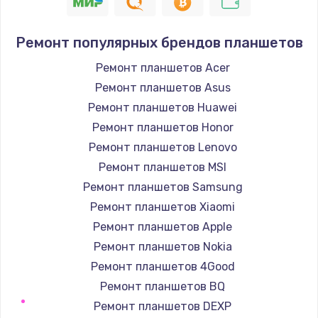
1400 руб.
Заказать
Ремонт популярных брендов планшетов
Замена / ремонт электронного модуля
Ремонт планшетов Acer
управления
Ремонт планшетов Asus
600 руб.
Ремонт планшетов Huawei
Заказать
Ремонт планшетов Honor
Ремонт планшетов Lenovo
Замена конфорки
Ремонт планшетов MSI
1100 руб.
Ремонт планшетов Samsung
Заказать
Ремонт планшетов Xiaomi
Ремонт планшетов Apple
Замена платы сенсора
Ремонт планшетов Nokia
900 руб.
Ремонт планшетов 4Good
Заказать
Ремонт планшетов BQ
Ремонт планшетов DEXP
Замена регулятора режимов конфорки