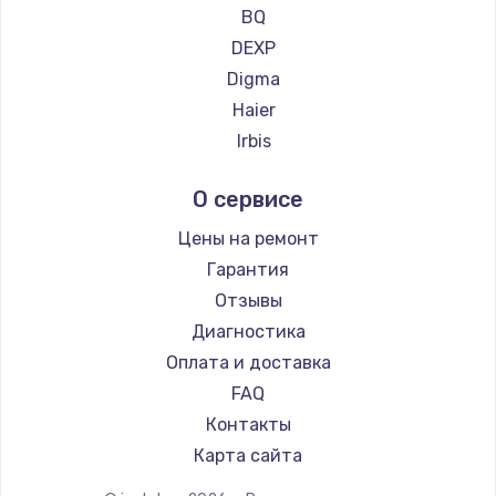
Ремонт планшетов CHUWI
2500 руб.
BQ
DEXP
Заказать
Digma
Замена электроконфорки
Haier
1300 руб.
Irbis
Prestigio
Заказать
О сервисе
Microsoft
Техобслуживание
BlackView
Цены на ремонт
900 руб.
Amazon
Гарантия
Aquarius
Заказать
Отзывы
Philips
Диагностика
Установка / подключение / демонтаж
Dell
Оплата и доставка
1300 руб.
HP
FAQ
Getac
Заказать
Контакты
ZTE
Карта сайта
Прошивка
Google