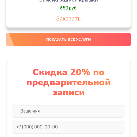
650 руб.
Заказать
Замена аккумулятора
ПОКАЗАТЬ ВСЕ УСЛУГИ
4000 руб.
Заказать
Замена материнской платы
Скидка 20% по
1100 руб.
предварительной
Заказать
записи
Замена масла
750 руб.
Заказать
Замена праймера