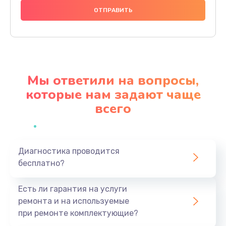
1000 руб.
Заказать
Ремонт материнской платы
4500 руб.
Мы ответили на вопросы,
Заказать
которые нам задают чаще
всего
Профилактическая чистка
1000 руб.
Заказать
Диагностика проводится
бесплатно?
Прошивка BIOS
1920 руб.
Есть ли гарантия на услуги
Заказать
ремонта и на используемые
при ремонте комплектующие?
Замена северного моста