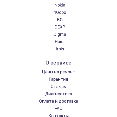
Ремонт планшетов Navitel
Nokia
Ремонт планшетов Teclast
4Good
Ремонт планшетов CHUWI
BQ
DEXP
Digma
Haier
Irbis
Prestigio
О сервисе
Microsoft
BlackView
Цены на ремонт
Amazon
Гарантия
Aquarius
Отзывы
Philips
Диагностика
Dell
Оплата и доставка
HP
FAQ
Getac
Контакты