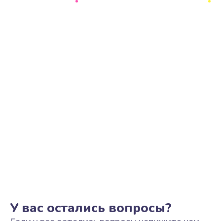
Ремонт цепи питания
2500 руб.
Заказать
Замена видеоадаптера (видеокарты)
1800 руб.
Заказать
Замена, перепайка чипа
1300 руб.
Заказать
Замена HDMI-разъема
650 руб.
Заказать
У вас остались вопросы?