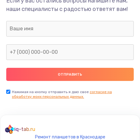
Если у вас остались вопросы напишите нам,
Замена/Pемонт карбюратора
наши специалисты с радостью ответят вам!
1300 руб.
Заказать
Ремонт капиллярной трубки
400 руб.
Заказать
Замена блока питания
1000 руб.
Заказать
Нажимая на кнопку отправить я даю свое
согласие на
обработку моих персональных данных.
Прошивка / разблокировка
900 руб.
Заказать
iq-tab.ru
Ремонт планшетов в Краснодаре