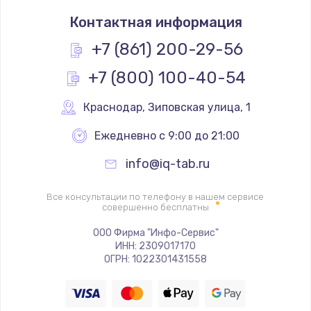
Замена термостата
Контактная информация
1200 руб.
Заказать
+7 (861) 200-29-56
+7 (800) 100-40-54
Замена реле
1000 руб.
Краснодар
,
 Зиповская улица, 1
Заказать
Ежедневно с 9:00 до 21:00
Замена термопредохранителя
info@iq-tab.ru
700 руб.
Заказать
Все консультации по телефону в нашем сервисе
совершенно бесплатны
Замена ТЭНа
ООО Фирма "Инфо-Сервис"
ИНН: 2309017170
2500 руб.
ОГРН: 1022301431558
Заказать
Замена шнура