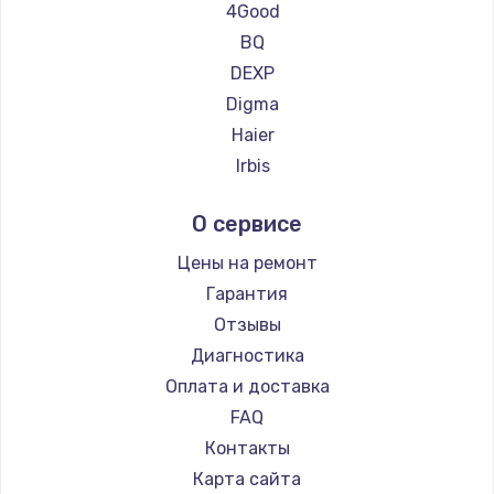
Ремонт планшетов Teclast
Замена температурного датчика
4Good
Ремонт планшетов CHUWI
2500 руб.
BQ
DEXP
Заказать
Digma
Замена электроконфорки
Haier
1300 руб.
Irbis
Prestigio
Заказать
О сервисе
Microsoft
Техобслуживание
BlackView
Цены на ремонт
900 руб.
Amazon
Гарантия
Aquarius
Заказать
Отзывы
Philips
Диагностика
Установка / подключение / демонтаж
Dell
Оплата и доставка
1300 руб.
HP
FAQ
Getac
Заказать
Контакты
ZTE
Карта сайта