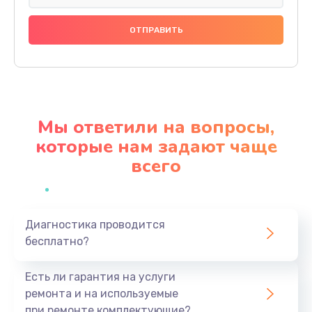
Замена праймера
1000 руб.
Заказать
Ремонт материнской платы
4500 руб.
Мы ответили на вопросы,
Заказать
которые нам задают чаще
всего
Профилактическая чистка
1000 руб.
Заказать
Диагностика проводится
бесплатно?
Прошивка BIOS
1920 руб.
Есть ли гарантия на услуги
Заказать
ремонта и на используемые
при ремонте комплектующие?