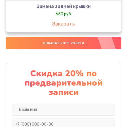
Замена задней крышки
650 руб.
Заказать
Замена аккумулятора
ПОКАЗАТЬ ВСЕ УСЛУГИ
4000 руб.
Заказать
Замена материнской платы
Скидка 20% по
1100 руб.
предварительной
Заказать
записи
Замена масла
750 руб.
Заказать