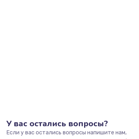
2500 руб.
Заказать
Замена видеоадаптера (видеокарты)
1800 руб.
Заказать
Замена, перепайка чипа
1300 руб.
Заказать
Замена HDMI-разъема
650 руб.
Заказать
У вас остались вопросы?
Если у вас остались вопросы напишите нам,
Замена/Pемонт карбюратора