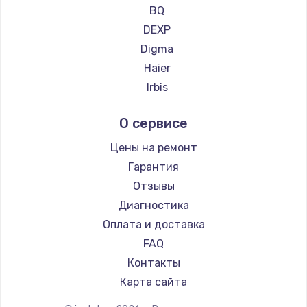
Ремонт планшетов CHUWI
2500 руб.
BQ
DEXP
Заказать
Digma
Замена электроконфорки
Haier
1300 руб.
Irbis
Prestigio
Заказать
О сервисе
Microsoft
Техобслуживание
BlackView
Цены на ремонт
900 руб.
Amazon
Гарантия
Aquarius
Заказать
Отзывы
Philips
Диагностика
Установка / подключение / демонтаж
Dell
Оплата и доставка
1300 руб.
HP
FAQ
Getac
Заказать
Контакты
ZTE
Карта сайта
Прошивка
Google