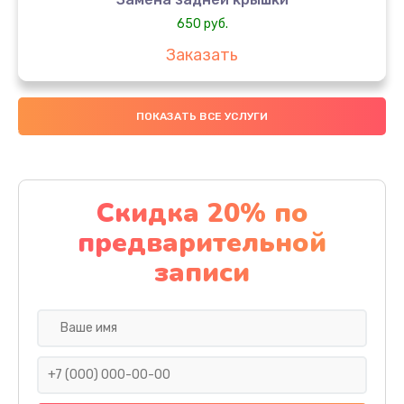
650 руб.
Заказать
Замена аккумулятора
ПОКАЗАТЬ ВСЕ УСЛУГИ
4000 руб.
Заказать
Замена материнской платы
Скидка 20% по
1100 руб.
предварительной
Заказать
записи
Замена масла
750 руб.
Заказать
Замена праймера