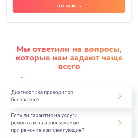
1000 руб.
Заказать
Ремонт материнской платы
4500 руб.
Мы ответили на вопросы,
Заказать
которые нам задают чаще
всего
Профилактическая чистка
1000 руб.
Заказать
Диагностика проводится
бесплатно?
Прошивка BIOS
1920 руб.
Есть ли гарантия на услуги
Заказать
ремонта и на используемые
при ремонте комплектующие?
Замена северного моста