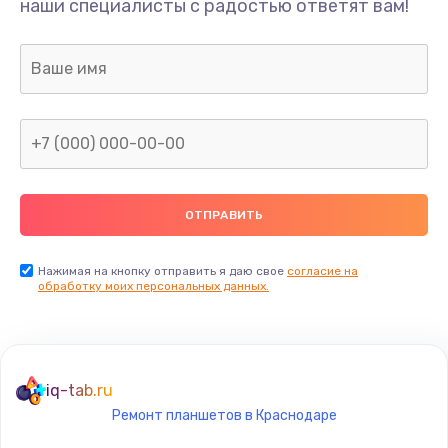
наши специалисты с радостью ответят вам!
1300 руб.
Заказать
Ремонт капиллярной трубки
400 руб.
Заказать
Замена блока питания
1000 руб.
Заказать
Нажимая на кнопку отправить я даю свое
согласие на
обработку моих персональных данных.
Прошивка / разблокировка
900 руб.
Заказать
iq-tab.ru
Ремонт планшетов в Краснодаре
Замена термостата