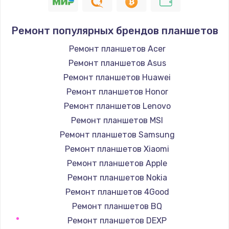
1400 руб.
Заказать
Ремонт популярных брендов планшетов
Замена / ремонт электронного модуля
Ремонт планшетов Acer
управления
Ремонт планшетов Asus
600 руб.
Ремонт планшетов Huawei
Заказать
Ремонт планшетов Honor
Ремонт планшетов Lenovo
Замена конфорки
Ремонт планшетов MSI
1100 руб.
Ремонт планшетов Samsung
Заказать
Ремонт планшетов Xiaomi
Ремонт планшетов Apple
Замена платы сенсора
Ремонт планшетов Nokia
900 руб.
Ремонт планшетов 4Good
Заказать
Ремонт планшетов BQ
Ремонт планшетов DEXP
Замена регулятора режимов конфорки