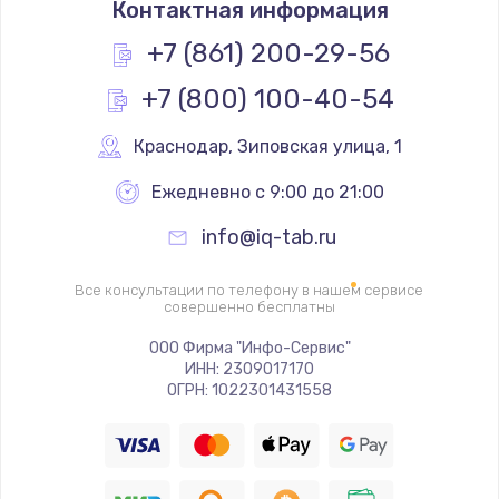
Контактная информация
1200 руб.
Заказать
+7 (861) 200-29-56
+7 (800) 100-40-54
Замена реле
1000 руб.
Краснодар
,
 Зиповская улица, 1
Заказать
Ежедневно с 9:00 до 21:00
Замена термопредохранителя
info@iq-tab.ru
700 руб.
Заказать
Все консультации по телефону в нашем сервисе
совершенно бесплатны
Замена ТЭНа
ООО Фирма "Инфо-Сервис"
ИНН: 2309017170
2500 руб.
ОГРН: 1022301431558
Заказать
Замена шнура