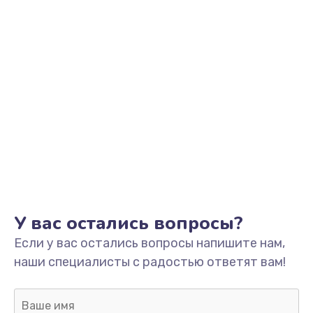
Заказать
Замена платы управления
от 1290 руб.
Заказать
Замена лампы подсветки монитора
от 1300 руб.
Заказать
Ремонт цепи питания
от 2400 руб.
У вас остались вопросы?
Заказать
Если у вас остались вопросы напишите нам,
наши специалисты с радостью ответят вам!
Ремонт блока управления
от 1900 руб.