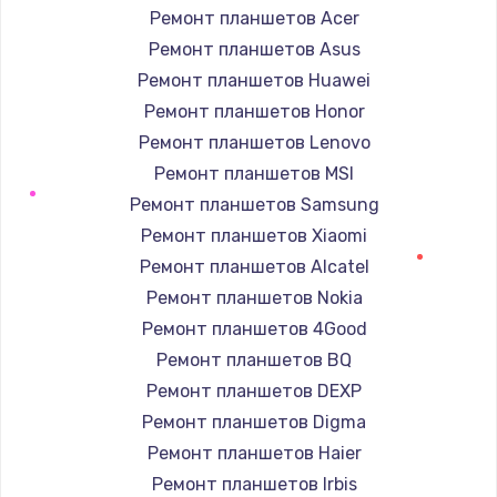
Ремонт планшетов Acer
Ремонт планшетов Asus
Ремонт гироскопа
Ремонт планшетов Huawei
от 750 руб.
Ремонт планшетов Honor
Заказать
Ремонт планшетов Lenovo
Корпусный ремонт (замена резинок, креплений,
Ремонт планшетов MSI
кнопок)
Ремонт планшетов Samsung
от 950 руб.
Ремонт планшетов Xiaomi
Заказать
Ремонт планшетов Alcatel
Ремонт планшетов Nokia
Замена кабеля
Ремонт планшетов 4Good
от 550 руб.
Ремонт планшетов BQ
Заказать
Ремонт планшетов DEXP
Ремонт планшетов Digma
Замена дисплея (экрана)
Ремонт планшетов Haier
от 14000 руб.
Ремонт планшетов Irbis