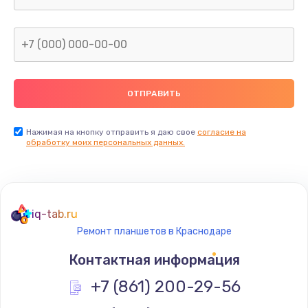
Заказать
Прошивка блока управления
от 1000 руб.
Заказать
Ремонт динамика
от 9900 руб.
Нажимая на кнопку отправить я даю свое
согласие на
обработку моих персональных данных.
Заказать
Ремонт Bluetooth-систем
от 450 руб.
iq-tab.ru
Заказать
Ремонт планшетов в Краснодаре
Контактная информация
Замена электронных компонентов
+7 (861) 200-29-56
от 1900 руб.
Заказать