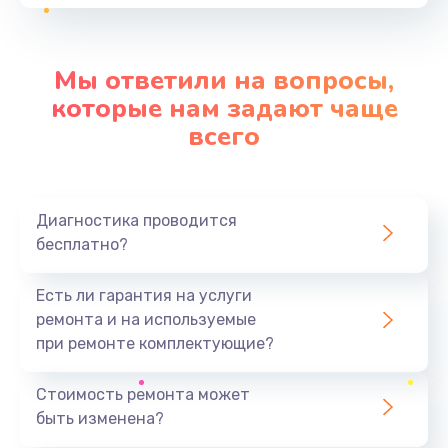
Заказать
Замена процессора
Мы ответили на вопросы,
от 1500 руб.
которые нам задают чаще
Заказать
всего
Замена кнопок
от 1500 руб.
Диагностика проводится
Заказать
бесплатно?
Замена конденсаторов
Есть ли гарантия на услуги
от 2800 руб.
ремонта и на используемые
при ремонте комплектующие?
Заказать
Стоимость ремонта может
Ремонт подсветки
быть изменена?
от 1200 руб.