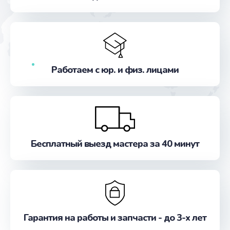
Заказать
Замена датчиков
от 500 руб.
Заказать
Работаем с юр. и физ. лицами
Ремонт микрофона
от 450 руб.
Заказать
Бесплатный выезд мастера за 40 минут
Замена лампы подсветки
от 2400 руб.
Заказать
Замена инвертора (модуля подсветки)
Гарантия на работы и запчасти - до 3-х лет
от 1500 руб.