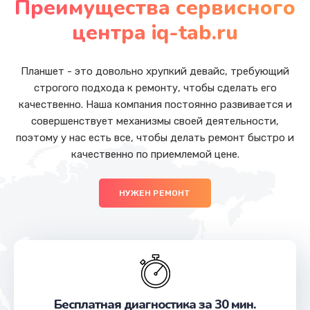
Преимущества сервисного
Заказать
центра iq-tab.ru
Замена SSD
от 1045 руб.
Планшет - это довольно хрупкий девайс, требующий
строгого подхода к ремонту, чтобы сделать его
Заказать
качественно. Наша компания постоянно развивается и
совершенствует механизмы своей деятельности,
Замена видеоадаптера (видеокарты)
поэтому у нас есть все, чтобы делать ремонт быстро и
от 3900 руб.
качественно по приемлемой цене.
Заказать
НУЖЕН РЕМОНТ
Ремонт платы питания
от 750 руб.
Заказать
Замена разъемов
от 750 руб.
Бесплатная диагностика за 30 мин.