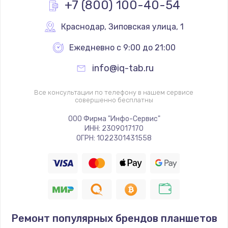
+7 (800) 100-40-54
Замена термопасты
Краснодар
,
 Зиповская улица, 1
от 890 руб.
Ежедневно с 9:00 до 21:00
Заказать
info@iq-tab.ru
Ремонт оптики
Все консультации по телефону в нашем сервисе
от 450 руб.
совершенно бесплатны
Заказать
ООО Фирма "Инфо-Сервис"
ИНН: 2309017170
Программный ремонт
ОГРН: 1022301431558
от 450 руб.
Заказать
Ремонт GPS-модуля
от 650 руб.
Ремонт популярных брендов планшетов
Заказать