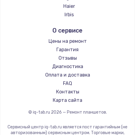
Заказать
Haier
Irbis
Замена заднего стекла / крышки
Prestigio
от 5000 руб.
О сервисе
Microsoft
Заказать
BlackView
Цены на ремонт
Amazon
Гарантия
Ремонт FaceID
Aquarius
Отзывы
от 4700 руб.
Philips
Диагностика
Заказать
Dell
Оплата и доставка
HP
FAQ
Замена стекла камеры
Getac
Контакты
от 3000 руб.
ZTE
Карта сайта
Заказать
Google
© iq-tab.ru
2026
— Ремонт планшетов.
Navitel
Замена микрофона
Teclast
от 1700 руб.
Сервисный центр iq-tab.ru является пост гарантийным (не
CHUWI
авторизованным) сервисным центром. Торговые марки,