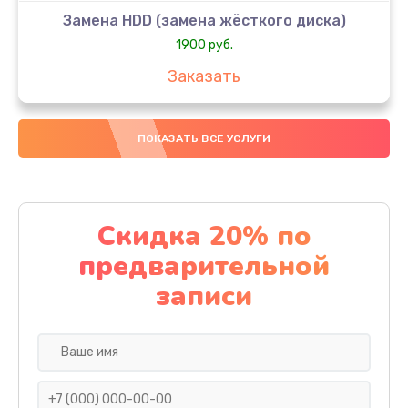
Замена HDD (замена жёсткого диска)
1900 руб.
Заказать
Замена кулера
ПОКАЗАТЬ ВСЕ УСЛУГИ
900 руб.
Заказать
Замена процессора
Скидка 20% по
1500 руб.
предварительной
Заказать
записи
Замена разъема зарядки
5900 руб.
Заказать