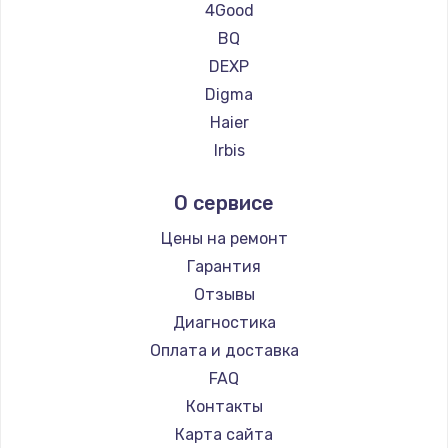
Ремонт планшетов Teclast
Ремонт подсветки
4Good
Ремонт планшетов CHUWI
1200 руб.
BQ
DEXP
Заказать
Digma
Замена электронных компонентов
Haier
1900 руб.
Irbis
Prestigio
Заказать
О сервисе
Microsoft
Установка системы macOS
BlackView
Цены на ремонт
1000 руб.
Amazon
Гарантия
Aquarius
Заказать
Отзывы
Philips
Диагностика
Замена конденсаторов
Dell
Оплата и доставка
2800 руб.
HP
FAQ
Getac
Заказать
Контакты
ZTE
Карта сайта