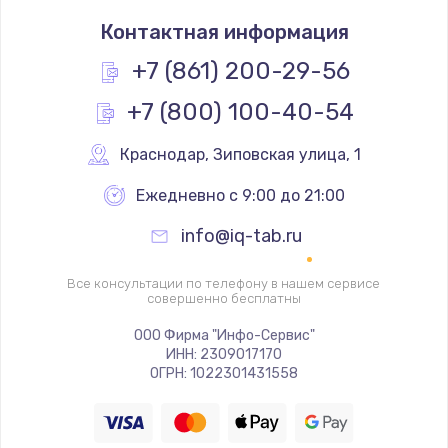
Ремонт микрофона
Контактная информация
450 руб.
Заказать
+7 (861) 200-29-56
+7 (800) 100-40-54
Ремонт GPS-модуля
650 руб.
Краснодар
,
 Зиповская улица, 1
Заказать
Ежедневно с 9:00 до 21:00
Ремонт динамика
info@iq-tab.ru
500 руб.
Заказать
Все консультации по телефону в нашем сервисе
совершенно бесплатны
Программный ремонт
ООО Фирма "Инфо-Сервис"
ИНН: 2309017170
450 руб.
ОГРН: 1022301431558
Заказать
Ремонт Bluetooth-систем