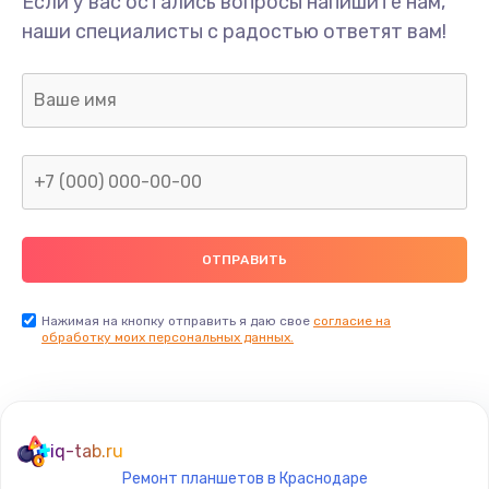
Если у вас остались вопросы напишите нам,
Прошивка блока управления
наши специалисты с радостью ответят вам!
1000 руб.
Заказать
Замена разъемов
750 руб.
Заказать
Замена платы управления
1290 руб.
Заказать
Нажимая на кнопку отправить я даю свое
согласие на
обработку моих персональных данных.
Ремонт гироскопа
750 руб.
Заказать
iq-tab.ru
Ремонт планшетов в Краснодаре