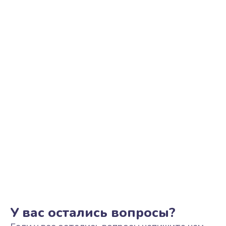
Замена матрицы
1300 руб.
Заказать
Замена блока питания
2900 руб.
Заказать
Ремонт блока управления
1900 руб.
Заказать
Замена лампы подсветки
2400 руб.
Заказать
У вас остались вопросы?