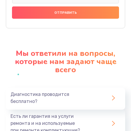
Замена термопасты
890 руб.
Заказать
Замена SSD
1045 руб.
Мы ответили на вопросы,
Заказать
которые нам задают чаще
всего
Замена видеоадаптера (видеокарты)
3900 руб.
Заказать
Диагностика проводится
бесплатно?
Замена лампы подсветки монитора
1300 руб.
Есть ли гарантия на услуги
Заказать
ремонта и на используемые
при ремонте комплектующие?