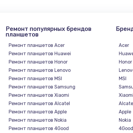
от 1090 руб.
Заказ
Ремонт популярных брендов
Брен
от 930 руб.
Заказ
планшетов
Ремонт планшетов Acer
Acer
от 1045 руб.
Заказ
Ремонт планшетов Huawei
Huawe
Ремонт планшетов Honor
Honor
от 725 руб.
Заказ
Ремонт планшетов Lenovo
Lenov
Ремонт планшетов MSI
MSI
от 2745 руб.
Заказ
Ремонт планшетов Samsung
Sams
Ремонт планшетов Xiaomi
Xiaom
от 600 руб.
Заказ
Ремонт планшетов Alcatel
Alcate
Ремонт планшетов Apple
Apple
от 890 руб.
Заказ
Ремонт планшетов Nokia
Nokia
Ремонт планшетов 4Good
4Goo
от 890 руб.
Заказ