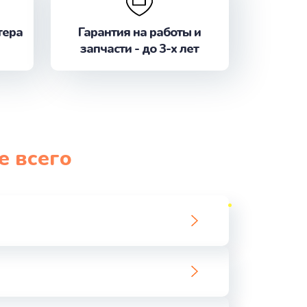
тера
Гарантия на работы и
ать
запчасти - до 3-х лет
ать
ать
ать
е всего
ать
ать
ать
ать