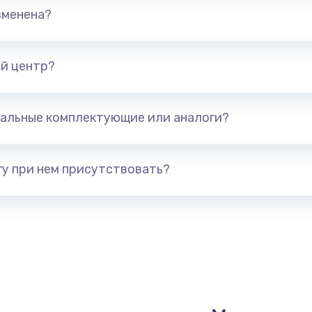
зменена?
от 1490 руб.
Заказ
й центр?
(с
от 1790 руб.
Заказ
альные комплектующие или аналоги?
от 890 руб.
Заказ
у при нем присутствовать?
от 790 руб.
Заказ
я)
от 390 руб.
Заказ
нитуры)
от 390 руб.
Заказ
от 1190 руб.
Заказ