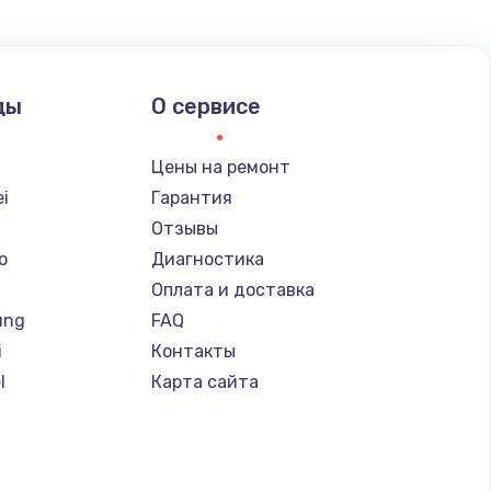
ать
ды
О сервисе
ать
Цены на ремонт
ать
i
Гарантия
Отзывы
ать
o
Диагностика
Оплата и доставка
ать
ung
FAQ
i
Контакты
ать
l
Карта сайта
ать
d
ать