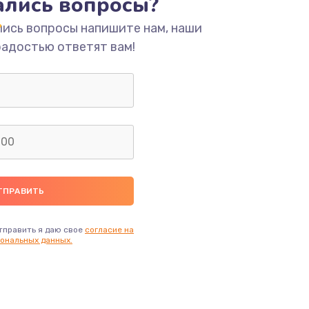
тались вопросы?
ать
лись вопросы напишите нам, наши
радостью ответят вам!
ать
ать
ать
ать
ать
тправить я даю свое
согласие на
ональных данных.
ать
ать