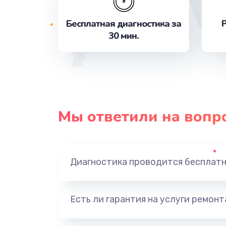
Бесплатная диагностика за
Р
Замена процессора
30 мин.
Ремонт петель крышки
Замена экрана
Защита гидрогелевой пленкой
Мы ответили на вопр
Замена аккумулятора
Диагностика проводится бесплат
Замена задней крышки
Замена разъема SIM
Есть ли гарантия на услуги ремон
Обновление ПО