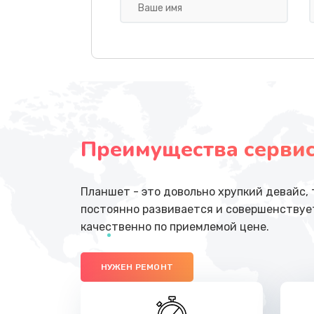
Замена передней камеры
Замена полифонического динам
Замена антенны
Преимущества сервисн
Замена стекла
Ремонт цепей питания
Планшет - это довольно хрупкий девайс,
постоянно развивается и совершенствует
Замена звуковой карты
качественно по приемлемой цене.
Замена шим-контроллера
НУЖЕН РЕМОНТ
Замена контроллера питания