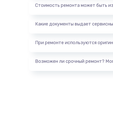
Стоимость ремонта может быть и
Сбор/Разбор
Какие документы выдает сервисны
Чистка динамика и микрофонов 
разбором)
При ремонте используются оригин
Замена кнопки Home (домой)
Возможен ли срочный ремонт? Мог
Замена сканера отпечатка
Замена разъема зарядки (питани
Замена разъёма наушников (гар
Замена элемента