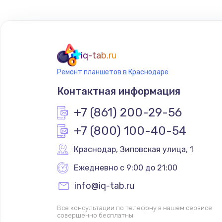
Настройка ОС
Настройка BIOS
iq-tab.ru
Ремонт планшетов в Краснодаре
Замена SSD
Контактная информация
Установка драйверов
+7 (861) 200-29-56
+7 (800) 100-40-54
Замена видеочипа
Краснодар
,
 Зиповская улица, 1
Замена HDMI
Ежедневно с 9:00 до 21:00
info@iq-tab.ru
Замена корпуса
Все консультации по телефону в нашем сервисе
совершенно бесплатны
Замена оперативной памяти