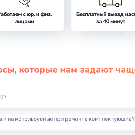
аботаем с юр. и физ.
Бесплатный выезд мас
от 1800 руб.
Заказ
лицами
за 40 минут
от 990 руб.
Заказ
от 1145 руб.
Заказ
от 1290 руб.
Заказ
осы, которые нам задают чащ
от 890 руб.
Заказ
но?
от 490 руб.
Заказ
от 290 руб.
Заказ
та и на используемые при ремонте комплектующие?
от 890 руб.
Заказ