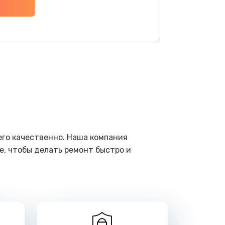
ать
ать
ать
ать
ать
его качественно. Наша компания
е, чтобы делать ремонт быстро и
ать
ать
ать