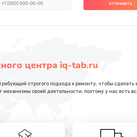
от 490 руб.
Заказ
ика
от 390 руб.
Заказ
от 390 руб.
Заказ
ого центра iq-tab.ru
от 990 руб.
Заказ
от 2500 руб.
Заказ
 требующий строгого подхода к ремонту, чтобы сделать 
 механизмы своей деятельности, поэтому у нас есть вс
от 1100 руб.
Заказ
от 3900 руб.
Заказ
от 1490 руб.
Заказ