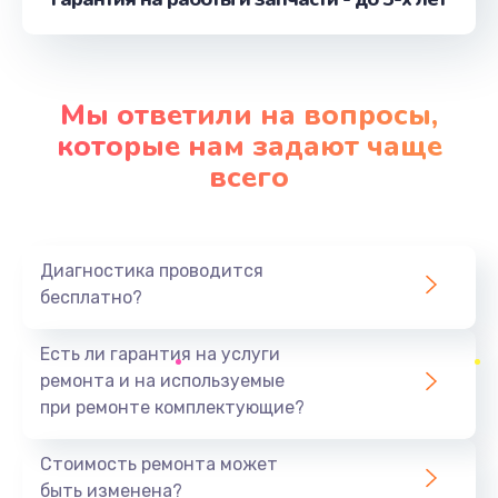
от 3900 руб.
Заказать
Замена контроллера питания
Мы ответили на вопросы,
от 1490 руб.
которые нам задают чаще
Заказать
всего
Замена процессора
от 1800 руб.
Диагностика проводится
Заказать
бесплатно?
Ремонт петель крышки
Есть ли гарантия на услуги
от 990 руб.
ремонта и на используемые
при ремонте комплектующие?
Заказать
Стоимость ремонта может
Замена экрана
быть изменена?
от 1145 руб.