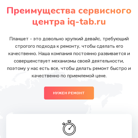
от 1050 руб.
Преимущества сервисного
Заказать
центра iq-tab.ru
Замена основной камеры
от 490 руб.
Планшет - это довольно хрупкий девайс, требующий
строгого подхода к ремонту, чтобы сделать его
Заказать
качественно. Наша компания постоянно развивается и
совершенствует механизмы своей деятельности,
Замена передней камеры
поэтому у нас есть все, чтобы делать ремонт быстро и
от 490 руб.
качественно по приемлемой цене.
Заказать
НУЖЕН РЕМОНТ
Замена полифонического динамика
от 390 руб.
Заказать
Замена антенны