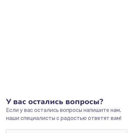
Заказать
Обновление ПО
от 890 руб.
Заказать
Сбор/Разбор
от 1490 руб.
Заказать
Чистка динамика и микрофонов (с разбором)
от 1790 руб.
У вас остались вопросы?
Заказать
Если у вас остались вопросы напишите нам,
наши специалисты с радостью ответят вам!
Замена кнопки Home (домой)
от 890 руб.