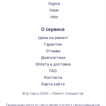
Заказать
Digma
Haier
Замена видеочипа
Irbis
от 2745 руб.
Prestigio
Заказать
О сервисе
Microsoft
BlackView
Цены на ремонт
Замена HDMI
Amazon
Гарантия
от 600 руб.
Aquarius
Отзывы
Заказать
Philips
Диагностика
Dell
Оплата и доставка
Замена корпуса
HP
FAQ
от 890 руб.
Getac
Контакты
Заказать
ZTE
Карта сайта
Google
Замена оперативной памяти
© iq-tab.ru
2026
— Ремонт планшетов.
Navitel
от 890 руб.
Teclast
Сервисный центр iq-tab.ru является пост гарантийным (не