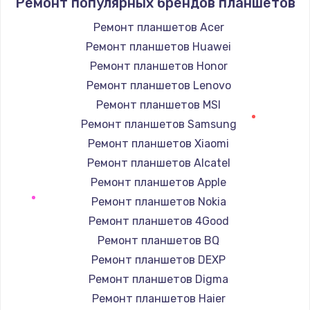
Ремонт популярных брендов планшетов
Заказать
Ремонт планшетов Acer
Ремонт планшетов Huawei
Ремонт подсветки
Ремонт планшетов Honor
от 1200 руб.
Ремонт планшетов Lenovo
Заказать
Ремонт планшетов MSI
Чистка от пыли
Ремонт планшетов Samsung
от 990 руб.
Ремонт планшетов Xiaomi
Ремонт планшетов Alcatel
Заказать
Ремонт планшетов Apple
Настройка Wi-Fi
Ремонт планшетов Nokia
от 1030 руб.
Ремонт планшетов 4Good
Ремонт планшетов BQ
Заказать
Ремонт планшетов DEXP
Восстановление данных
Ремонт планшетов Digma
от 990 руб.
Ремонт планшетов Haier