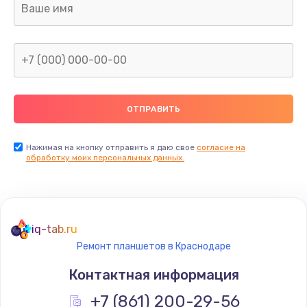
Заказать
Замена сканера отпечатка
от 790 руб.
Заказать
Замена разъема зарядки (питания)
от 390 руб.
Нажимая на кнопку отправить я даю свое
согласие на
обработку моих персональных данных.
Заказать
Замена разъёма наушников (гарнитуры)
от 390 руб.
iq-tab.ru
Заказать
Ремонт планшетов в Краснодаре
Контактная информация
Замена элемента
+7 (861) 200-29-56
от 1190 руб.