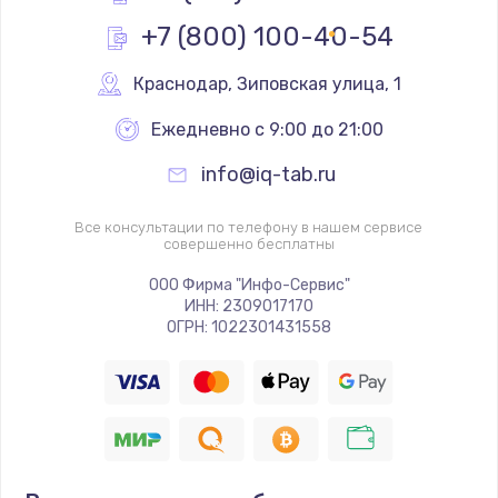
Заказать
+7 (800) 100-40-54
Замена клавиатуры
Краснодар
,
 Зиповская улица, 1
от 1190 руб.
Ежедневно с 9:00 до 21:00
Заказать
info@iq-tab.ru
Замена видеокарты
Все консультации по телефону в нашем сервисе
от 1600 руб.
совершенно бесплатны
Заказать
ООО Фирма "Инфо-Сервис"
ИНН: 2309017170
Замена термопасты
ОГРН: 1022301431558
от 995 руб.
Заказать
Замена системы охлаждения
от 1500 руб.