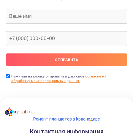
Замена кнопки Home (домой)
от 890 руб.
Заказать
Замена сканера отпечатка
от 790 руб.
Заказать
Замена разъема зарядки (питания)
от 390 руб.
Нажимая на кнопку отправить я даю свое
согласие на
обработку моих персональных данных.
Заказать
Замена разъёма наушников (гарнитуры)
от 390 руб.
iq-tab.ru
Заказать
Ремонт планшетов в Краснодаре
Контактная информация