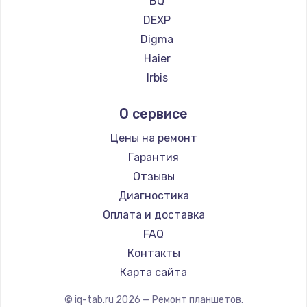
BQ
от 725 руб.
DEXP
Заказать
Digma
Haier
Замена видеочипа
Irbis
от 2745 руб.
Prestigio
Заказать
О сервисе
Microsoft
BlackView
Цены на ремонт
Замена HDMI
Amazon
Гарантия
от 600 руб.
Aquarius
Отзывы
Заказать
Philips
Диагностика
Dell
Оплата и доставка
Замена корпуса
HP
FAQ
от 890 руб.
Getac
Контакты
Заказать
ZTE
Карта сайта
Google
Замена оперативной памяти
© iq-tab.ru
2026
— Ремонт планшетов.