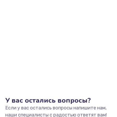
Замена разъема SIM
от 290 руб.
Заказать
Обновление ПО
от 890 руб.
Заказать
Сбор/Разбор
от 1490 руб.
Заказать
Чистка динамика и микрофонов (с разбором)
от 1790 руб.
У вас остались вопросы?
Заказать
Если у вас остались вопросы напишите нам,
наши специалисты с радостью ответят вам!