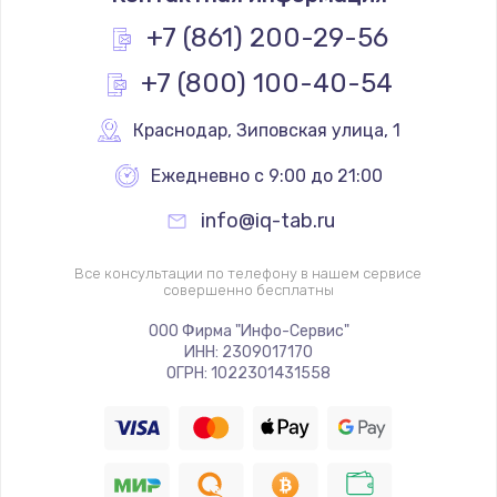
Замена элемента
+7 (861) 200-29-56
от 1190 руб.
Заказать
+7 (800) 100-40-54
Замена клавиатуры
Краснодар
,
 Зиповская улица, 1
от 1190 руб.
Ежедневно с 9:00 до 21:00
Заказать
info@iq-tab.ru
Замена видеокарты
Все консультации по телефону в нашем сервисе
от 1600 руб.
совершенно бесплатны
Заказать
ООО Фирма "Инфо-Сервис"
ИНН: 2309017170
Замена термопасты
ОГРН: 1022301431558
от 995 руб.
Заказать
Замена системы охлаждения