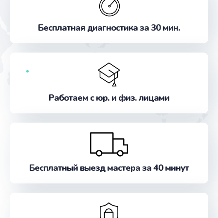
Замена антенны
от 390 руб.
Бесплатная диагностика за 30 мин.
Заказать
Замена стекла
от 990 руб.
Заказать
Работаем с юр. и физ. лицами
Ремонт цепей питания
от 2500 руб.
Заказать
Бесплатный выезд мастера за 40 минут
Замена звуковой карты
от 1100 руб.
Заказать