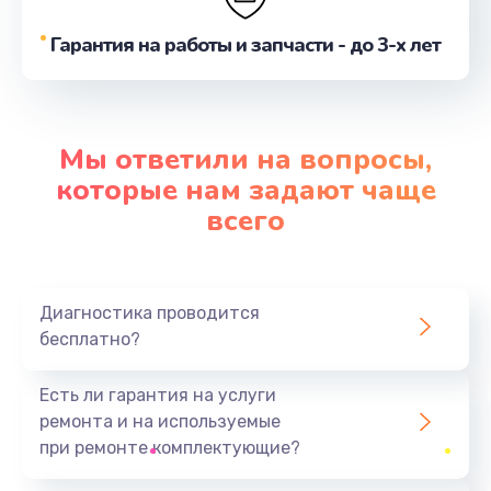
Замена шим-контроллера
Гарантия на работы и запчасти - до 3-х лет
от 3900 руб.
Заказать
Замена контроллера питания
Мы ответили на вопросы,
от 1490 руб.
которые нам задают чаще
Заказать
всего
Замена процессора
от 1800 руб.
Диагностика проводится
Заказать
бесплатно?
Ремонт петель крышки
Есть ли гарантия на услуги
от 990 руб.
ремонта и на используемые
при ремонте комплектующие?
Заказать