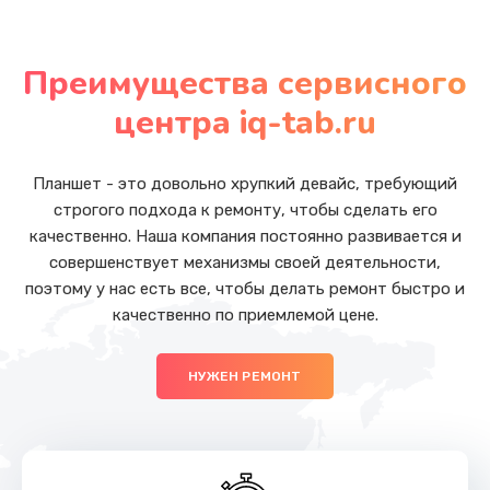
Замена микрофона
от 1050 руб.
Преимущества сервисного
Заказать
центра iq-tab.ru
Замена основной камеры
от 490 руб.
Планшет - это довольно хрупкий девайс, требующий
строгого подхода к ремонту, чтобы сделать его
Заказать
качественно. Наша компания постоянно развивается и
совершенствует механизмы своей деятельности,
Замена передней камеры
поэтому у нас есть все, чтобы делать ремонт быстро и
от 490 руб.
качественно по приемлемой цене.
Заказать
НУЖЕН РЕМОНТ
Замена полифонического динамика
от 390 руб.
Заказать