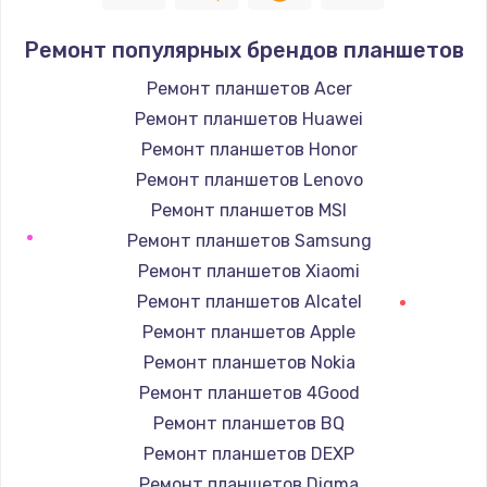
от 1500 руб.
Ремонт популярных брендов планшетов
Заказать
Ремонт планшетов Acer
Ремонт планшетов Huawei
Ремонт подсветки
Ремонт планшетов Honor
от 1200 руб.
Ремонт планшетов Lenovo
Заказать
Ремонт планшетов MSI
Чистка от пыли
Ремонт планшетов Samsung
от 990 руб.
Ремонт планшетов Xiaomi
Ремонт планшетов Alcatel
Заказать
Ремонт планшетов Apple
Настройка Wi-Fi
Ремонт планшетов Nokia
от 1030 руб.
Ремонт планшетов 4Good
Ремонт планшетов BQ
Заказать
Ремонт планшетов DEXP
Восстановление данных
Ремонт планшетов Digma