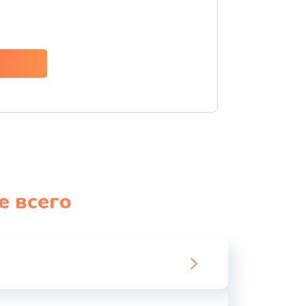
ать
ать
ать
ать
ать
е всего
ать
ать
ать