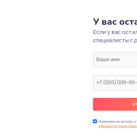
490 руб.
Заказ
У вас ос
Если у вас оста
1190 руб.
Заказ
специалисты с 
1330 руб.
Заказ
1190 руб.
Заказ
890 руб.
Заказ
1330 руб.
Заказ
1490 руб.
Заказ
Нажимая на кнопку о
обработку моих перс