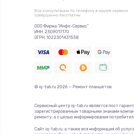
Замена звуковой карты
Все консультации по телефону в нашем сервисе
совершенно бесплатны
Замена оперативной памяти
ООО Фирма "Инфо-Сервис"
ИНН: 2309017170
Замена процессора
ОГРН: 1022301431558
Замена системы охлаждения
Замена термопасты
© iq-tab.ru
2026
— Ремонт планшетов.
Замена шлейфа матрицы
Замена северного моста
Сервисный центр iq-tab.ru является пост гаран
зарегистрированным товарными знаками компан
ремонту, а с целью информирования потребител
Замена видеочипа
Сайт iq-tab.ru, а также вся информация об услу