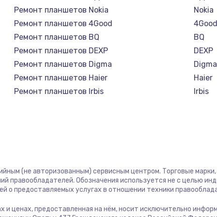
1100 руб.
Заказ
Ремонт планшетов Nokia
Nokia
Ремонт планшетов 4Good
4Goo
890 руб.
Заказ
Ремонт планшетов BQ
BQ
Ремонт планшетов DEXP
DEXP
1800 руб.
Заказ
Ремонт планшетов Digma
Digm
Ремонт планшетов Haier
Haier
1500 руб.
Заказ
Ремонт планшетов Irbis
Irbis
Ремонт планшетов Prestigio
Presti
995 руб.
Заказ
Ремонт планшетов Microsoft
Micro
Ремонт планшетов BlackView
Black
960 руб.
Заказ
Ремонт планшетов Amazon
Amaz
Ремонт планшетов Aquarius
Aquar
2600 руб.
Заказ
тийным (не авторизованным) сервисным центром. Торговые марки, 
Ремонт планшетов Philips
Philip
ий правообладателей. Обозначения используется не с целью ин
Ремонт планшетов Dell
Dell
ей о предоставляемых услугах в отношении техники правооблад
2745 руб.
Заказ
Ремонт планшетов HP
HP
гах и ценах, предоставленная на нём, носит исключительно инфор
Ремонт планшетов Getac
Getac