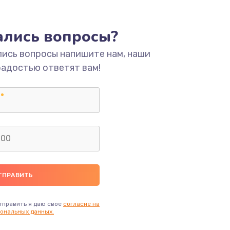
ать
тались вопросы?
лись вопросы напишите нам, наши
ать
радостью ответят вам!
ать
ать
ать
ать
ать
тправить я даю свое
согласие на
ональных данных.