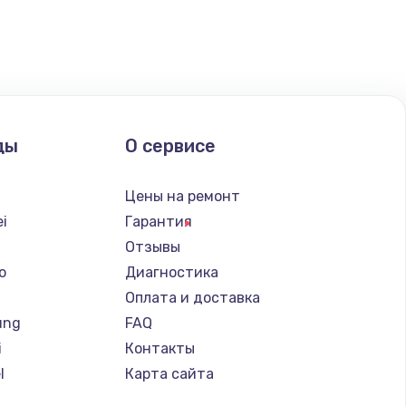
ать
ать
ать
ды
О сервисе
ать
Цены на ремонт
ать
i
Гарантия
Отзывы
ать
o
Диагностика
Оплата и доставка
ать
ung
FAQ
i
Контакты
ать
l
Карта сайта