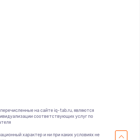
ать
d
ать
ать
a
ать
gio
ать
soft
View
ать
on
ius
ать
перечисленные на сайте iq-tab.ru, являются
s
дивидуализации соответствующих услуг по
ателя
ать
мационный характер и ни при каких условиях не