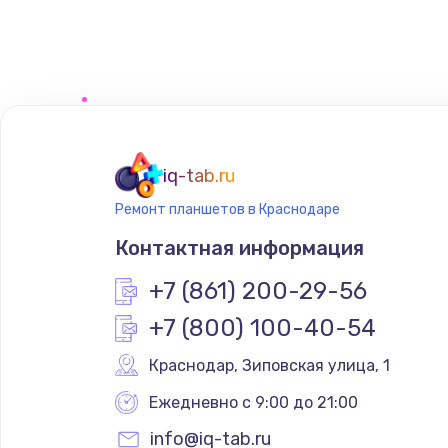
Чистка от пыли
Настройка ОС
Ремонт подсветки
iq-tab.ru
Ремонт планшетов в Краснодаре
Настройка BIOS
Контактная информация
Замена SSD
+7 (861) 200-29-56
+7 (800) 100-40-54
Восстановление данных
Краснодар
,
 Зиповская улица, 1
Замена USB порта
Ежедневно с 9:00 до 21:00
info@iq-tab.ru