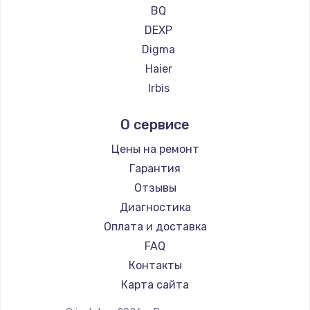
Ремонт планшетов CHUWI
BQ
Заказать
DEXP
Digma
Замена SSD
Haier
1045 руб.
Irbis
Заказать
Prestigio
О сервисе
Microsoft
Восстановление данных
BlackView
Цены на ремонт
990 руб.
Amazon
Гарантия
Заказать
Aquarius
Отзывы
Philips
Диагностика
Замена USB порта
Dell
Оплата и доставка
1060 руб.
HP
FAQ
Заказать
Getac
Контакты
ZTE
Замена звуковой карты
Карта сайта
Google
1100 руб.