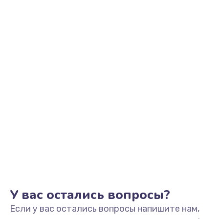
1145 руб.
Заказать
Замена аккумулятора
890 руб.
Заказать
Замена задней крышки
490 руб.
Заказать
Обновление ПО
890 руб.
Заказать
У вас остались вопросы?
Если у вас остались вопросы напишите нам,
Замена стекла