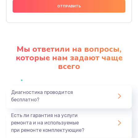
1490 руб.
Заказать
Чистка динамика и микрофонов (с разбором)
1790 руб.
Мы ответили на вопросы,
Заказать
которые нам задают чаще
всего
Замена кнопки Home (домой)
890 руб.
Заказать
Диагностика проводится
бесплатно?
Замена сканера отпечатка
790 руб.
Есть ли гарантия на услуги
Заказать
ремонта и на используемые
при ремонте комплектующие?
Замена разъема зарядки (питания)