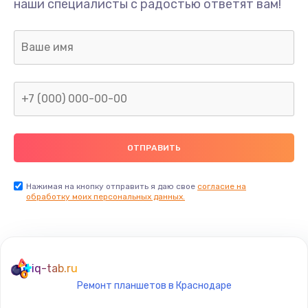
наши специалисты с радостью ответят вам!
990 руб.
Заказать
Замена датчика приближения
890 руб.
Заказать
Замена антенны
390 руб.
Заказать
Нажимая на кнопку отправить я даю свое
согласие на
обработку моих персональных данных.
Замена вибромотора
890 руб.
Заказать
iq-tab.ru
Ремонт планшетов в Краснодаре
Замена голосового динамика