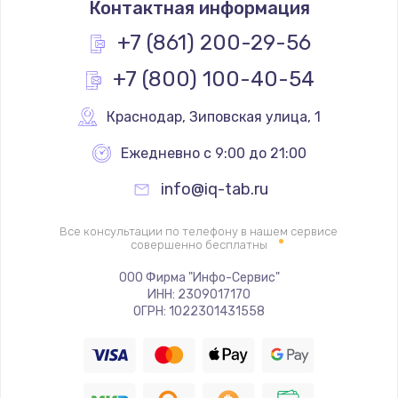
Контактная информация
490 руб.
Заказать
+7 (861) 200-29-56
+7 (800) 100-40-54
Замена основной камеры
490 руб.
Краснодар
,
 Зиповская улица, 1
Заказать
Ежедневно с 9:00 до 21:00
Замена элемента
info@iq-tab.ru
1190 руб.
Заказать
Все консультации по телефону в нашем сервисе
совершенно бесплатны
Замена материнской платы
ООО Фирма "Инфо-Сервис"
ИНН: 2309017170
1330 руб.
ОГРН: 1022301431558
Заказать
Замена клавиатуры