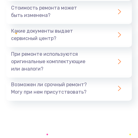
390 руб.
Стоимость ремонта может
быть изменена?
Заказать
Какие документы выдает
Замена разъёма наушников (гарнитуры)
сервисный центр?
390 руб.
Заказать
При ремонте используются
оригинальные комплектующие
Замена кнопок громкости
или аналоги?
390 руб.
Заказать
Возможен ли срочный ремонт?
Могу при нем присутствовать?
Защита гидрогелевой пленкой
1290 руб.
Заказать
Замена экрана