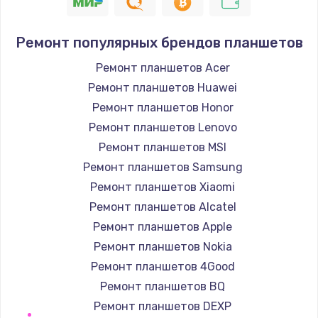
1190 руб.
Заказать
Ремонт популярных брендов планшетов
Замена корпуса
Ремонт планшетов Acer
890 руб.
Ремонт планшетов Huawei
Заказать
Ремонт планшетов Honor
Ремонт планшетов Lenovo
Замена тачпада
Ремонт планшетов MSI
1330 руб.
Ремонт планшетов Samsung
Заказать
Ремонт планшетов Xiaomi
Ремонт планшетов Alcatel
Замена контроллера питания
Ремонт планшетов Apple
1490 руб.
Ремонт планшетов Nokia
Заказать
Ремонт планшетов 4Good
Ремонт планшетов BQ
Замена южного моста
Ремонт планшетов DEXP
2600 руб.