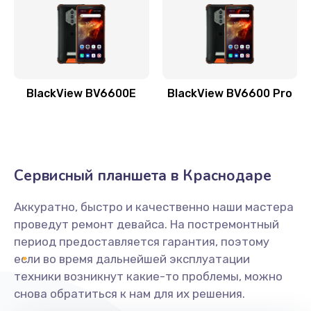
Ультразвуковая чистка телефона
554 руб.
Заказать
BlackView BV6600E
BlackView BV6600 Pro
Замена USB-разъема (micro-usb) телефона
377 руб.
Заказать
Сервисный планшета в Краснодаре
Замена аудио разъема телефона
1330 руб.
Аккуратно, быстро и качественно наши мастера
проведут ремонт девайса. На постремонтный
Заказать
период предоставляется гарантия, поэтому
если во время дальнейшей эксплуатации
Замена разъема/гнезда зарядки телефона
техники возникнут какие-то проблемы, можно
395 руб.
снова обратиться к нам для их решения.
Заказать