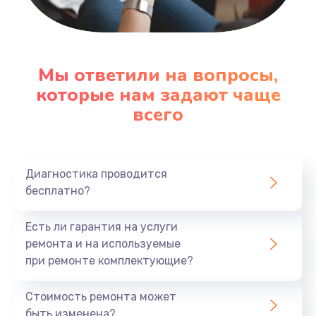
Заказать
Замена системной / материнской платы
телефона
Мы ответили на вопросы,
которые нам задают чаще
908 руб.
всего
Заказать
Восстановление цепей питания телефона
2281 руб.
Диагностика проводится
бесплатно?
Заказать
Есть ли гарантия на услуги
Замена кнопки включения телефона
ремонта и на используемые
228 руб.
при ремонте комплектующие?
Заказать
Стоимость ремонта может
быть изменена?
Замена кнопок громкости телефона