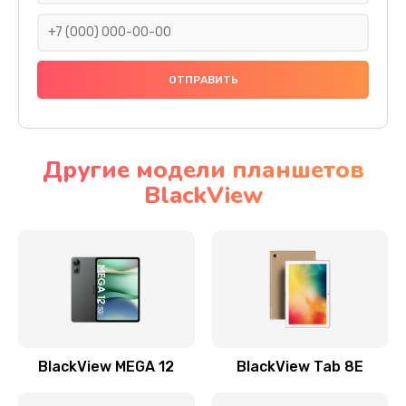
353 руб.
Заказать
Замена аудиокодека телефона
666 руб.
Заказать
Другие модели планшетов
BlackView
Замена микросхем питания телефона
285 руб.
Заказать
Замена процессора телефона
587 руб.
Заказать
BlackView MEGA 12
BlackView Tab 8E
Восстановление данных телефона