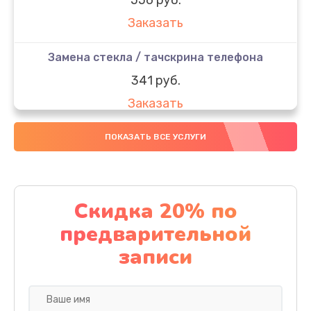
Заказать
Замена стекла / тачскрина телефона
341 руб.
Заказать
Замена контроллера питания телефона
ПОКАЗАТЬ ВСЕ УСЛУГИ
273 руб.
Заказать
Скидка 20% по
Замена вибромотора телефона
предварительной
332 руб.
записи
Заказать
Замена разъема наушников телефона