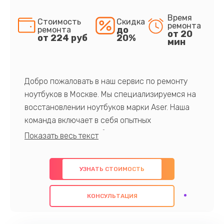
Время
Стоимость
Скидка
ремонта
до
ремонта
от 20
от 224 руб
20%
мин
Добро пожаловать в наш сервис по ремонту
ноутбуков в Москве. Мы специализируемся на
восстановлении ноутбуков марки Aser. Наша
команда включает в себя опытных
профессионалов с обширными знаниями и
многолетним опытом в данной области. Мы
предлагаем быстрый и качественный ремонт с
УЗНАТЬ СТОИМОСТЬ
использованием оригинальных компонентов, а
также гарантируем качество всех
КОНСУЛЬТАЦИЯ
проведенных работ. Наша цель - предоставить
клиентам надежное и профессиональное