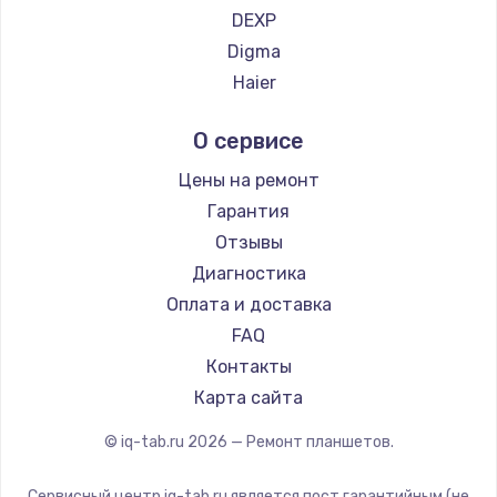
DEXP
Digma
Haier
Irbis
О сервисе
Prestigio
Microsoft
Цены на ремонт
Amazon
Гарантия
Aquarius
Отзывы
Philips
Диагностика
Dell
Оплата и доставка
HP
FAQ
Getac
Контакты
ZTE
Карта сайта
Google
© iq-tab.ru
2026
— Ремонт планшетов.
Navitel
Teclast
Сервисный центр iq-tab.ru является пост гарантийным (не