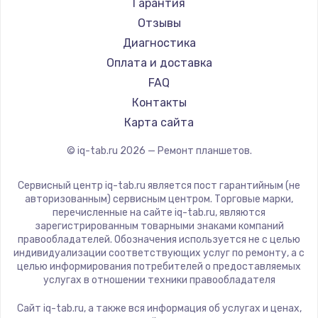
Amazon
Гарантия
Aquarius
Отзывы
Philips
Диагностика
Dell
Оплата и доставка
HP
FAQ
Getac
Контакты
ZTE
Карта сайта
Google
© iq-tab.ru
2026
— Ремонт планшетов.
Navitel
Teclast
Сервисный центр iq-tab.ru является пост гарантийным (не
CHUWI
авторизованным) сервисным центром. Торговые марки,
перечисленные на сайте iq-tab.ru, являются
зарегистрированным товарными знаками компаний
правообладателей. Обозначения используется не с целью
индивидуализации соответствующих услуг по ремонту, а с
целью информирования потребителей о предоставляемых
услугах в отношении техники правообладателя
Сайт iq-tab.ru, а также вся информация об услугах и ценах,