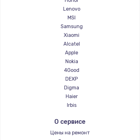
Honor
Ремонт планшетов Dell
Lenovo
Ремонт планшетов HP
MSI
Ремонт планшетов Getac
Samsung
Ремонт планшетов ZTE
Xiaomi
Ремонт планшетов Google
Alcatel
Ремонт планшетов Navitel
Apple
Ремонт планшетов Teclast
Nokia
Ремонт планшетов CHUWI
4Good
DEXP
Digma
Haier
Irbis
Prestigio
О сервисе
Microsoft
BlackView
Цены на ремонт