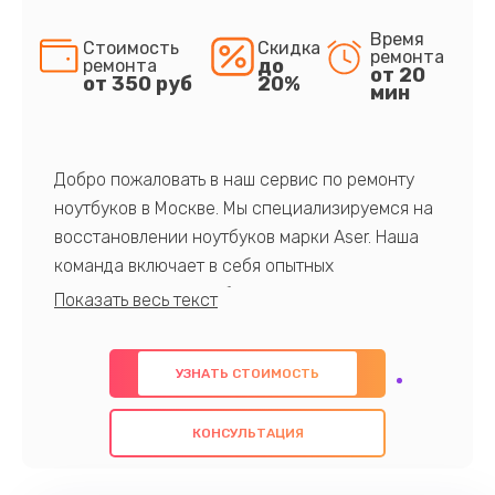
Время
Стоимость
Скидка
ремонта
до
ремонта
от 20
от 350 руб
20%
мин
Добро пожаловать в наш сервис по ремонту
ноутбуков в Москве. Мы специализируемся на
восстановлении ноутбуков марки Aser. Наша
команда включает в себя опытных
профессионалов с обширными знаниями и
многолетним опытом в данной области. Мы
предлагаем быстрый и качественный ремонт с
УЗНАТЬ СТОИМОСТЬ
использованием оригинальных компонентов, а
также гарантируем качество всех
КОНСУЛЬТАЦИЯ
проведенных работ. Наша цель - предоставить
клиентам надежное и профессиональное