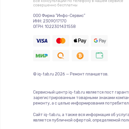
Все консультации по телефону в нашем сервисе
совершенно бесплатны
Ремонт платы электроники
ООО Фирма "Инфо-Сервис"
ИНН: 2309017170
Комплексная чистка
ОГРН: 1022301431558
Замена датчиков
Замена шнура питания
© iq-tab.ru
2026
— Ремонт планшетов.
Ремонт кнопки
Настройка
Сервисный центр iq-tab.ru является пост гаран
зарегистрированным товарными знаками компан
ремонту, а с целью информирования потребител
Ремонт корпуса
Сайт iq-tab.ru, а также вся информация об услу
является публичной офертой, определяемой пол
Устранение ошибок