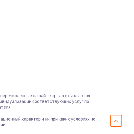
ать
d
ать
a
ать
gio
ать
soft
View
ать
on
ius
ать
перечисленные на сайте iq-tab.ru, являются
s
дивидуализации соответствующих услуг по
ателя
ать
мационный характер и ни при каких условиях не
ии.
ать