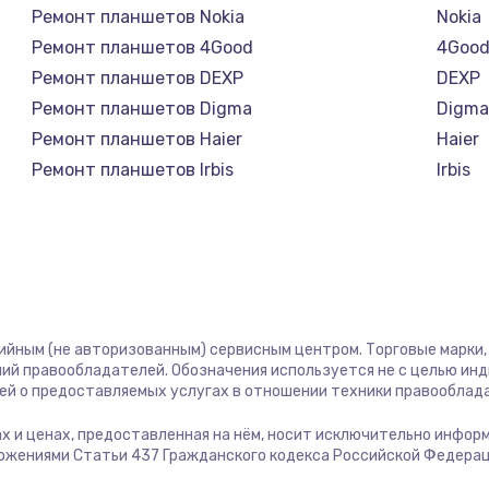
Ремонт планшетов Nokia
Nokia
1400 руб.
Заказ
Ремонт планшетов 4Good
4Goo
Ремонт планшетов DEXP
DEXP
580 руб.
Заказ
Ремонт планшетов Digma
Digm
Ремонт планшетов Haier
Haier
500 руб.
Заказ
Ремонт планшетов Irbis
Irbis
Ремонт планшетов Prestigio
Presti
1000 руб.
Заказ
Ремонт планшетов Microsoft
Micro
Ремонт планшетов BlackView
Black
700 руб.
Заказ
Ремонт планшетов Amazon
Amaz
Ремонт планшетов Aquarius
Aquar
600 руб.
Заказ
тийным (не авторизованным) сервисным центром. Торговые марки, 
Ремонт планшетов Philips
Philip
ий правообладателей. Обозначения используется не с целью ин
Ремонт планшетов Dell
Dell
ей о предоставляемых услугах в отношении техники правооблад
850 руб.
Заказ
Ремонт планшетов HP
HP
гах и ценах, предоставленная на нём, носит исключительно инфор
Ремонт планшетов Getac
Getac
ожениями Статьи 437 Гражданского кодекса Российской Федерац
2260 руб.
Заказ
Ремонт планшетов ZTE
ZTE