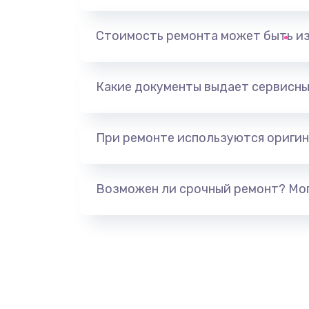
Замена, перепайка чипа
Стоимость ремонта может быть и
Замена HDMI-разъема
Какие документы выдает сервисны
Замена/Pемонт карбюратора
При ремонте используются оригин
Ремонт капиллярной трубки
Замена блока питания
Возможен ли срочный ремонт? Мог
Прошивка / разблокировка
Замена термостата
Замена реле