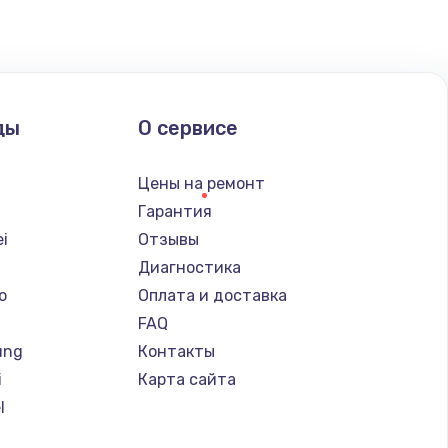
ать
ать
ды
О сервисе
ать
Цены на ремонт
ать
Гарантия
i
Отзывы
ать
Диагностика
o
Оплата и доставка
ать
FAQ
ung
Контакты
ать
i
Карта сайта
l
ать