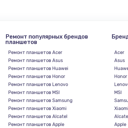
1300 руб.
Заказ
1200 руб.
Заказ
Ремонт популярных брендов
Брен
1500 руб.
Заказ
планшетов
Ремонт планшетов Acer
Acer
а
2500 руб.
Заказ
Ремонт планшетов Asus
Asus
Ремонт планшетов Huawei
Huawe
1300 руб.
Заказ
Ремонт планшетов Honor
Honor
Ремонт планшетов Lenovo
Lenov
900 руб.
Заказ
Ремонт планшетов MSI
MSI
Ремонт планшетов Samsung
Sams
онтаж
1300 руб.
Заказ
Ремонт планшетов Xiaomi
Xiaom
Ремонт планшетов Alcatel
Alcate
1400 руб.
Заказ
Ремонт планшетов Apple
Apple