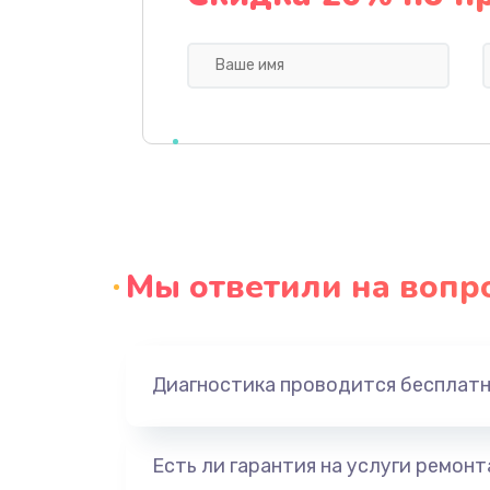
Профилактическая чистка
Прошивка BIOS
Замена северного моста
Ремонт южного моста
Мы ответили на вопр
Замена батарейки BIOS
Настройка BIOS
Диагностика проводится бесплат
Ремонт цепи питания
Есть ли гарантия на услуги ремон
Замена видеоадаптера (видеок