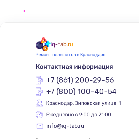
Замена сенсорного датчика
Замена сигнальной лампы
Замена системной платы
iq-tab.ru
Ремонт планшетов в Краснодаре
Замена температурного датчик
Контактная информация
Замена электроконфорки
+7 (861) 200-29-56
+7 (800) 100-40-54
Техобслуживание
Краснодар
,
 Зиповская улица, 1
Установка / подключение / дем
Ежедневно с 9:00 до 21:00
info@iq-tab.ru
Прошивка