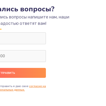
тались вопросы?
ать
лись вопросы напишите нам, наши
радостью ответят вам!
ать
ать
ать
ать
ать
тправить я даю свое
согласие на
ональных данных.
ать