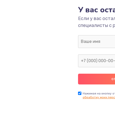
У вас ос
700 руб.
Заказ
Если у вас оста
специалисты с 
2500 руб.
Заказ
1400 руб.
Заказ
модуля
600 руб.
Заказ
1100 руб.
Заказ
900 руб.
Заказ
Нажимая на кнопку о
обработку моих перс
нфорки
900 руб.
Заказ