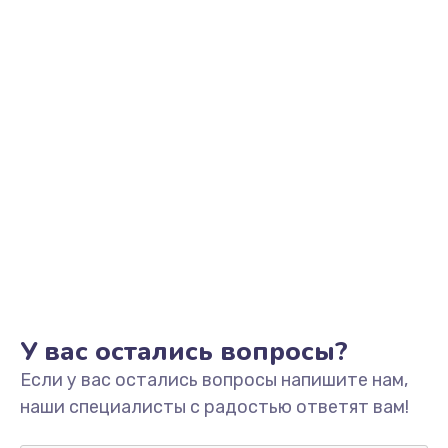
Заказать
Замена видеоадаптера (видеокарты)
1800 руб.
Заказать
Замена, перепайка чипа
1300 руб.
Заказать
Замена HDMI-разъема
650 руб.
Заказать
У вас остались вопросы?
Если у вас остались вопросы напишите нам,
Замена/Pемонт карбюратора
наши специалисты с радостью ответят вам!
1300 руб.
Заказать