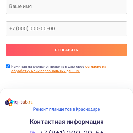
Ремонт капиллярной трубки
400 руб.
Заказать
Замена блока питания
1000 руб.
Заказать
Нажимая на кнопку отправить я даю свое
согласие на
обработку моих персональных данных.
Прошивка / разблокировка
900 руб.
Заказать
iq-tab.ru
Ремонт планшетов в Краснодаре
Замена термостата
Контактная информация
1200 руб.
Заказать