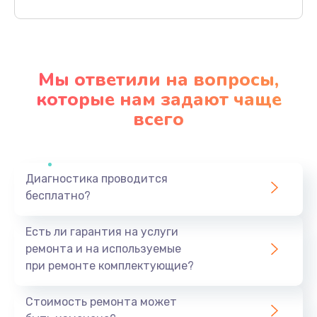
Заказать
Ремонт материнской платы
4500 руб.
Мы ответили на вопросы,
Заказать
которые нам задают чаще
всего
Профилактическая чистка
1000 руб.
Заказать
Диагностика проводится
бесплатно?
Прошивка BIOS
1920 руб.
Есть ли гарантия на услуги
Заказать
ремонта и на используемые
при ремонте комплектующие?
Замена северного моста
1440 руб.
Стоимость ремонта может