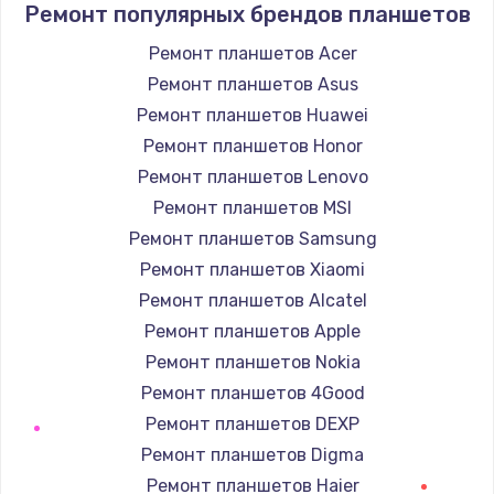
Ремонт популярных брендов планшетов
Замена / ремонт электронного модуля
Ремонт планшетов Acer
управления
Ремонт планшетов Asus
600 руб.
Ремонт планшетов Huawei
Заказать
Ремонт планшетов Honor
Ремонт планшетов Lenovo
Замена конфорки
Ремонт планшетов MSI
1100 руб.
Ремонт планшетов Samsung
Заказать
Ремонт планшетов Xiaomi
Ремонт планшетов Alcatel
Замена платы сенсора
Ремонт планшетов Apple
900 руб.
Ремонт планшетов Nokia
Заказать
Ремонт планшетов 4Good
Ремонт планшетов DEXP
Замена регулятора режимов конфорки
Ремонт планшетов Digma
900 руб.
Ремонт планшетов Haier