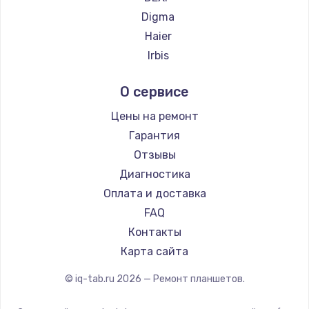
Заказать
Digma
Замена электроконфорки
Haier
1300 руб.
Irbis
Prestigio
Заказать
О сервисе
Microsoft
Техобслуживание
BlackView
Цены на ремонт
900 руб.
Amazon
Гарантия
Aquarius
Заказать
Отзывы
Philips
Диагностика
Установка / подключение / демонтаж
Dell
Оплата и доставка
1300 руб.
HP
FAQ
Getac
Заказать
Контакты
ZTE
Карта сайта
Прошивка
Google
© iq-tab.ru
2026
— Ремонт планшетов.
1400 руб.
Navitel
Заказать
Teclast