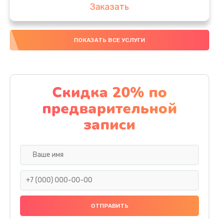
Заказать
Замена аккумулятора
ПОКАЗАТЬ ВСЕ УСЛУГИ
4000 руб.
Заказать
Замена материнской платы
Скидка 20% по
1100 руб.
предварительной
Заказать
записи
Замена масла
750 руб.
Заказать
Замена праймера
1000 руб.