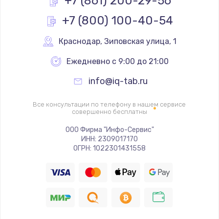
+7 (861) 200-29-56
+7 (800) 100-40-54
Замена реле
1000 руб.
Краснодар
,
 Зиповская улица, 1
Заказать
Ежедневно с 9:00 до 21:00
Замена термопредохранителя
info@iq-tab.ru
700 руб.
Заказать
Все консультации по телефону в нашем сервисе
совершенно бесплатны
Замена ТЭНа
ООО Фирма "Инфо-Сервис"
ИНН: 2309017170
2500 руб.
ОГРН: 1022301431558
Заказать
Замена шнура
1400 руб.
Заказать