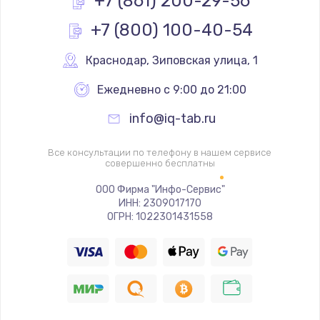
+7 (861) 200-29-56
+7 (800) 100-40-54
Замена реле
1000 руб.
Краснодар
,
 Зиповская улица, 1
Заказать
Ежедневно с 9:00 до 21:00
Замена термопредохранителя
info@iq-tab.ru
700 руб.
Заказать
Все консультации по телефону в нашем сервисе
совершенно бесплатны
Замена ТЭНа
ООО Фирма "Инфо-Сервис"
ИНН: 2309017170
2500 руб.
ОГРН: 1022301431558
Заказать
Замена шнура
1400 руб.
Заказать