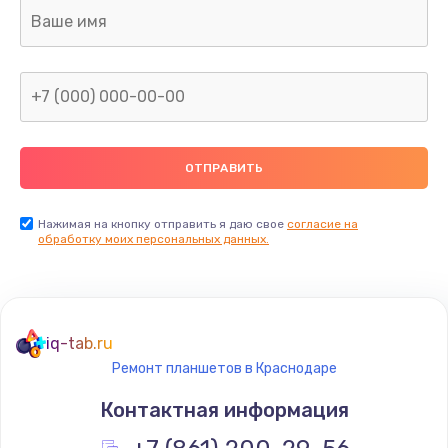
Ремонт капиллярной трубки
400 руб.
Заказать
Замена блока питания
1000 руб.
Заказать
Нажимая на кнопку отправить я даю свое
согласие на
обработку моих персональных данных.
Прошивка / разблокировка
900 руб.
Заказать
iq-tab.ru
Ремонт планшетов в Краснодаре
Замена термостата
Контактная информация
1200 руб.
Заказать