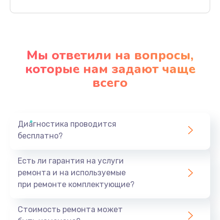
Заказать
Ремонт материнской платы
4500 руб.
Мы ответили на вопросы,
Заказать
которые нам задают чаще
всего
Профилактическая чистка
1000 руб.
Заказать
Диагностика проводится
бесплатно?
Прошивка BIOS
1920 руб.
Есть ли гарантия на услуги
Заказать
ремонта и на используемые
при ремонте комплектующие?
Замена северного моста
1440 руб.
Стоимость ремонта может