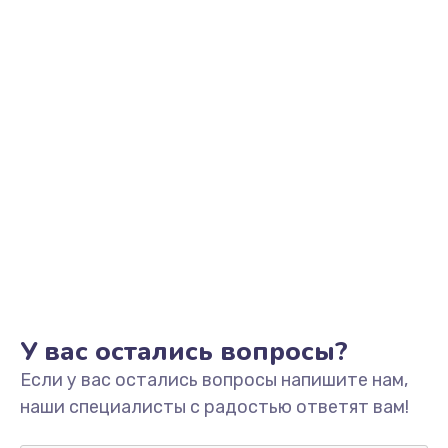
Заказать
Замена видеоадаптера (видеокарты)
1800 руб.
Заказать
Замена, перепайка чипа
1300 руб.
Заказать
Замена HDMI-разъема
650 руб.
Заказать
У вас остались вопросы?
Если у вас остались вопросы напишите нам,
Замена/Pемонт карбюратора
наши специалисты с радостью ответят вам!
1300 руб.
Заказать