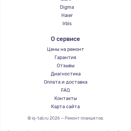
Заказать
Digma
Замена электроконфорки
Haier
1300 руб.
Irbis
Prestigio
Заказать
О сервисе
Microsoft
Техобслуживание
BlackView
Цены на ремонт
900 руб.
Amazon
Гарантия
Aquarius
Заказать
Отзывы
Philips
Диагностика
Установка / подключение / демонтаж
Dell
Оплата и доставка
1300 руб.
HP
FAQ
Getac
Заказать
Контакты
ZTE
Карта сайта
Прошивка
Google
© iq-tab.ru
2026
— Ремонт планшетов.
1400 руб.
Navitel
Заказать
Teclast