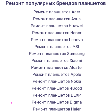
Ремонт популярных брендов планшетов
Замена / ремонт электронного модуля
Ремонт планшетов Acer
управления
Ремонт планшетов Asus
600 руб.
Ремонт планшетов Huawei
Заказать
Ремонт планшетов Honor
Ремонт планшетов Lenovo
Замена конфорки
Ремонт планшетов MSI
1100 руб.
Ремонт планшетов Samsung
Заказать
Ремонт планшетов Xiaomi
Ремонт планшетов Alcatel
Замена платы сенсора
Ремонт планшетов Apple
900 руб.
Ремонт планшетов Nokia
Заказать
Ремонт планшетов 4Good
Ремонт планшетов DEXP
Замена регулятора режимов конфорки
Ремонт планшетов Digma
900 руб.
Ремонт планшетов Haier