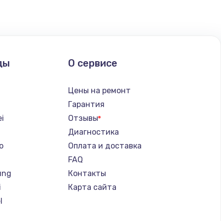
ать
ать
ды
О сервисе
ать
Цены на ремонт
ать
Гарантия
i
Отзывы
ать
Диагностика
o
Оплата и доставка
ать
FAQ
ung
Контакты
ать
i
Карта сайта
l
ать