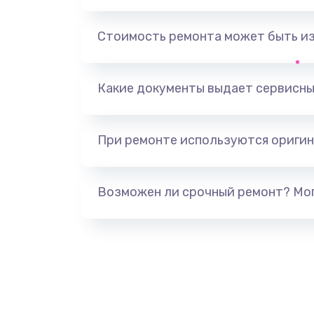
Замена, перепайка чипа
Стоимость ремонта может быть и
Замена HDMI-разъема
Какие документы выдает сервисны
Замена/Pемонт карбюратора
При ремонте используются оригин
Ремонт капиллярной трубки
Замена блока питания
Возможен ли срочный ремонт? Мог
Прошивка / разблокировка
Замена термостата
Замена реле