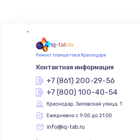
Замена сенсорного датчика
Замена сигнальной лампы
Замена системной платы
iq-tab.ru
Ремонт планшетов в Краснодаре
Замена температурного датчик
Контактная информация
Замена электроконфорки
+7 (861) 200-29-56
+7 (800) 100-40-54
Техобслуживание
Краснодар
,
 Зиповская улица, 1
Установка / подключение / дем
Ежедневно с 9:00 до 21:00
info@iq-tab.ru
Прошивка