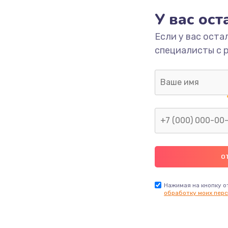
У вас ос
700 руб.
Заказ
Если у вас оста
специалисты с 
2500 руб.
Заказ
1400 руб.
Заказ
модуля
600 руб.
Заказ
1100 руб.
Заказ
900 руб.
Заказ
Нажимая на кнопку о
обработку моих перс
нфорки
900 руб.
Заказ