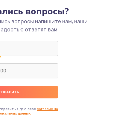
тались вопросы?
ать
лись вопросы напишите нам, наши
радостью ответят вам!
ать
ать
ать
ать
ать
тправить я даю свое
согласие на
ональных данных.
ать