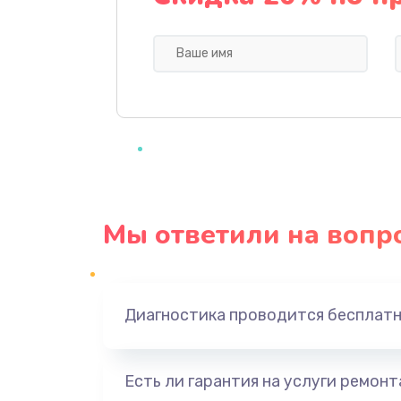
Профилактическая чистка
Прошивка BIOS
Замена северного моста
Ремонт южного моста
Мы ответили на вопр
Замена батарейки BIOS
Настройка BIOS
Диагностика проводится бесплат
Ремонт цепи питания
Есть ли гарантия на услуги ремон
Замена видеоадаптера (видеок