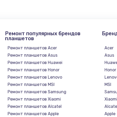
1300 руб.
Заказ
1200 руб.
Заказ
Ремонт популярных брендов
Брен
1500 руб.
Заказ
планшетов
Ремонт планшетов Acer
Acer
а
2500 руб.
Заказ
Ремонт планшетов Asus
Asus
Ремонт планшетов Huawei
Huawe
1300 руб.
Заказ
Ремонт планшетов Honor
Honor
Ремонт планшетов Lenovo
Lenov
900 руб.
Заказ
Ремонт планшетов MSI
MSI
Ремонт планшетов Samsung
Sams
онтаж
1300 руб.
Заказ
Ремонт планшетов Xiaomi
Xiaom
Ремонт планшетов Alcatel
Alcate
1400 руб.
Заказ
Ремонт планшетов Apple
Apple