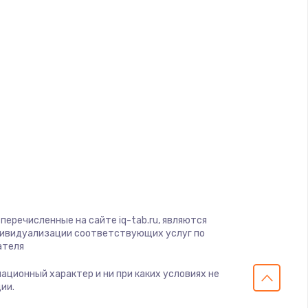
ать
d
ать
a
ать
gio
ать
soft
View
ать
on
ius
ать
перечисленные на сайте iq-tab.ru, являются
s
дивидуализации соответствующих услуг по
ателя
ать
мационный характер и ни при каких условиях не
ии.
ать