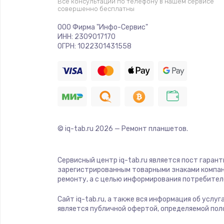
Все консультации по телефону в нашем сервисе
совершенно бесплатны
Ремонт платы электроники
ООО Фирма "Инфо-Сервис"
ИНН: 2309017170
Комплексная чистка
ОГРН: 1022301431558
Замена датчиков
Замена шнура питания
© iq-tab.ru
2026
— Ремонт планшетов.
Ремонт кнопки
Настройка
Сервисный центр iq-tab.ru является пост гаран
зарегистрированным товарными знаками компан
ремонту, а с целью информирования потребител
Ремонт корпуса
Сайт iq-tab.ru, а также вся информация об услу
является публичной офертой, определяемой пол
Устранение ошибок