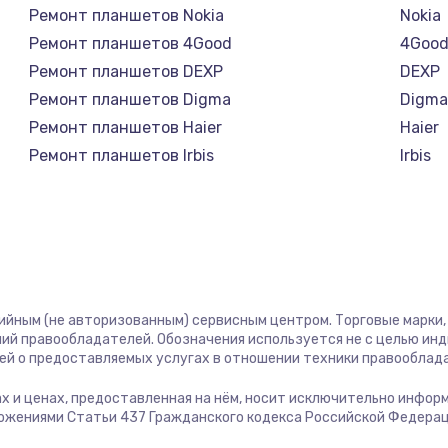
Ремонт планшетов Nokia
Nokia
1400 руб.
Заказ
Ремонт планшетов 4Good
4Goo
Ремонт планшетов DEXP
DEXP
580 руб.
Заказ
Ремонт планшетов Digma
Digm
Ремонт планшетов Haier
Haier
500 руб.
Заказ
Ремонт планшетов Irbis
Irbis
Ремонт планшетов Prestigio
Presti
1000 руб.
Заказ
Ремонт планшетов Microsoft
Micro
Ремонт планшетов BlackView
Black
700 руб.
Заказ
Ремонт планшетов Amazon
Amaz
Ремонт планшетов Aquarius
Aquar
600 руб.
Заказ
тийным (не авторизованным) сервисным центром. Торговые марки, 
Ремонт планшетов Philips
Philip
ий правообладателей. Обозначения используется не с целью ин
Ремонт планшетов Dell
Dell
ей о предоставляемых услугах в отношении техники правооблад
850 руб.
Заказ
Ремонт планшетов HP
HP
гах и ценах, предоставленная на нём, носит исключительно инфор
Ремонт планшетов Getac
Getac
ожениями Статьи 437 Гражданского кодекса Российской Федерац
2260 руб.
Заказ
Ремонт планшетов ZTE
ZTE