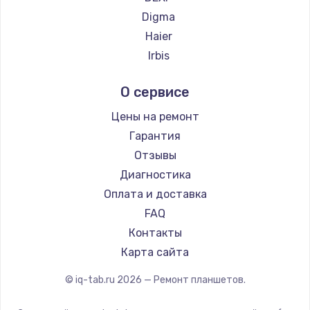
Заказать
Digma
Замена электроконфорки
Haier
1300 руб.
Irbis
Prestigio
Заказать
О сервисе
Microsoft
Техобслуживание
BlackView
Цены на ремонт
900 руб.
Amazon
Гарантия
Aquarius
Заказать
Отзывы
Philips
Диагностика
Установка / подключение / демонтаж
Dell
Оплата и доставка
1300 руб.
HP
FAQ
Getac
Заказать
Контакты
ZTE
Карта сайта
Прошивка
Google
© iq-tab.ru
2026
— Ремонт планшетов.
1400 руб.
Navitel
Заказать
Teclast