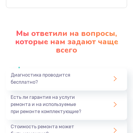
Заказать
Ремонт материнской платы
4500 руб.
Мы ответили на вопросы,
Заказать
которые нам задают чаще
всего
Профилактическая чистка
1000 руб.
Заказать
Диагностика проводится
бесплатно?
Прошивка BIOS
1920 руб.
Есть ли гарантия на услуги
Заказать
ремонта и на используемые
при ремонте комплектующие?
Замена северного моста
1440 руб.
Стоимость ремонта может