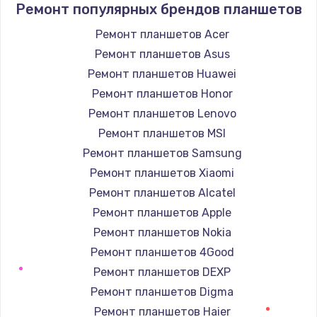
Ремонт популярных брендов планшетов
Замена / ремонт электронного модуля
Ремонт планшетов Acer
управления
Ремонт планшетов Asus
600 руб.
Ремонт планшетов Huawei
Заказать
Ремонт планшетов Honor
Ремонт планшетов Lenovo
Замена конфорки
Ремонт планшетов MSI
1100 руб.
Ремонт планшетов Samsung
Заказать
Ремонт планшетов Xiaomi
Ремонт планшетов Alcatel
Замена платы сенсора
Ремонт планшетов Apple
900 руб.
Ремонт планшетов Nokia
Заказать
Ремонт планшетов 4Good
Ремонт планшетов DEXP
Замена регулятора режимов конфорки
Ремонт планшетов Digma
900 руб.
Ремонт планшетов Haier