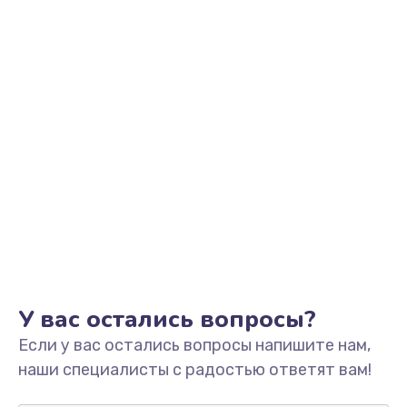
Заказать
Замена видеоадаптера (видеокарты)
1800 руб.
Заказать
Замена, перепайка чипа
1300 руб.
Заказать
Замена HDMI-разъема
650 руб.
Заказать
У вас остались вопросы?
Если у вас остались вопросы напишите нам,
Замена/Pемонт карбюратора
наши специалисты с радостью ответят вам!
1300 руб.
Заказать