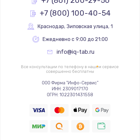
+7 (861) 200-29-56
+7 (800) 100-40-54
Замена реле
1000 руб.
Краснодар
,
 Зиповская улица, 1
Заказать
Ежедневно с 9:00 до 21:00
Замена термопредохранителя
info@iq-tab.ru
700 руб.
Заказать
Все консультации по телефону в нашем сервисе
совершенно бесплатны
Замена ТЭНа
ООО Фирма "Инфо-Сервис"
ИНН: 2309017170
2500 руб.
ОГРН: 1022301431558
Заказать
Замена шнура
1400 руб.
Заказать