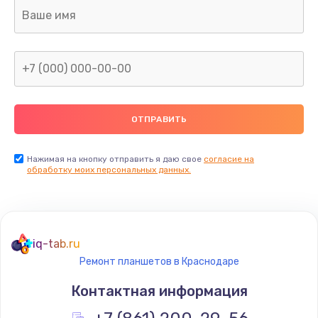
Ремонт капиллярной трубки
400 руб.
Заказать
Замена блока питания
1000 руб.
Заказать
Нажимая на кнопку отправить я даю свое
согласие на
обработку моих персональных данных.
Прошивка / разблокировка
900 руб.
Заказать
iq-tab.ru
Ремонт планшетов в Краснодаре
Замена термостата
Контактная информация
1200 руб.
Заказать