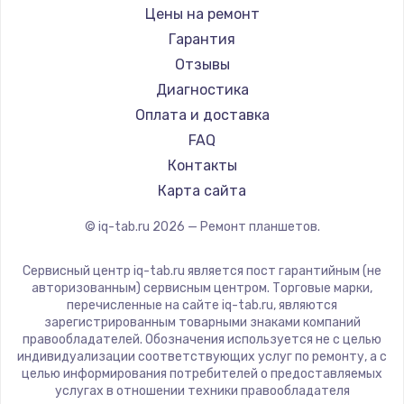
Microsoft
Цены на ремонт
BlackView
Гарантия
Amazon
Отзывы
Aquarius
Диагностика
Philips
Оплата и доставка
HP
FAQ
Getac
Контакты
ZTE
Карта сайта
Google
© iq-tab.ru
2026
— Ремонт планшетов.
Navitel
Teclast
Сервисный центр iq-tab.ru является пост гарантийным (не
CHUWI
авторизованным) сервисным центром. Торговые марки,
перечисленные на сайте iq-tab.ru, являются
зарегистрированным товарными знаками компаний
правообладателей. Обозначения используется не с целью
индивидуализации соответствующих услуг по ремонту, а с
целью информирования потребителей о предоставляемых
услугах в отношении техники правообладателя