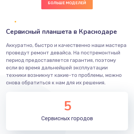
БОЛЬШЕ МОДЕЛЕЙ
Восстановление данных
990 руб.
Сервисный планшета в Краснодаре
Заказать
Аккуратно, быстро и качественно наши мастера
Замена SSD
проведут ремонт девайса. На постремонтный
1520 руб.
период предоставляется гарантия, поэтому
если во время дальнейшей эксплуатации
Заказать
техники возникнут какие-то проблемы, можно
снова обратиться к нам для их решения.
Настройка BIOS
995 руб.
5
Заказать
Ремонт подсветки
Сервисных
городов
1195 руб.