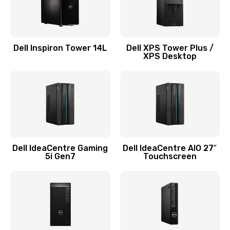
Замена системы охлаждения
1645 руб.
Заказать
Dell Inspiron Tower 14L
Dell XPS Tower Plus /
XPS Desktop
Замена процессора
1290 руб.
Заказать
Замена оперативной памяти
960 руб.
Dell IdeaCentre Gaming
Dell IdeaCentre AIO 27″
5i Gen7
Touchscreen
Заказать
Замена микрофона
1500 руб.
Заказать