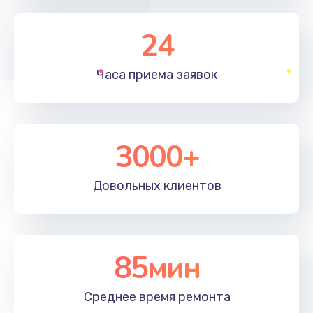
Заказать
24
Настройка ОС
1160 руб.
Часа приема
заявок
Заказать
Чистка от пыли
3000+
995 руб.
Заказать
Довольных
клиентов
Замена южного моста
2750 руб.
Заказать
85мин
Замена контроллера питания
Среднее время
ремонта
1490 руб.