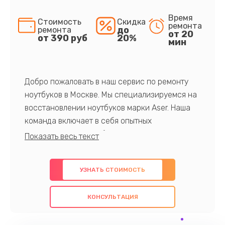
Время
Стоимость
Скидка
ремонта
до
ремонта
от 20
от 390 руб
20%
мин
Добро пожаловать в наш сервис по ремонту
ноутбуков в Москве. Мы специализируемся на
восстановлении ноутбуков марки Aser. Наша
команда включает в себя опытных
профессионалов с обширными знаниями и
многолетним опытом в данной области. Мы
предлагаем быстрый и качественный ремонт с
УЗНАТЬ СТОИМОСТЬ
использованием оригинальных компонентов, а
также гарантируем качество всех
КОНСУЛЬТАЦИЯ
проведенных работ. Наша цель - предоставить
клиентам надежное и профессиональное