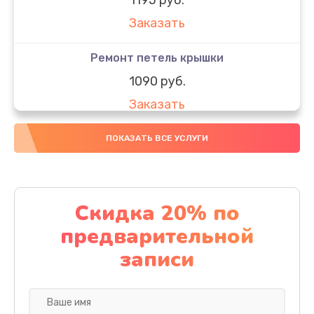
Заказать
Ремонт петель крышки
1090 руб.
Заказать
Замена вебкамеры
ПОКАЗАТЬ ВСЕ УСЛУГИ
1495 руб.
Заказать
Скидка 20% по
Установка драйверов
предварительной
1000 руб.
записи
Заказать
Замена жесткого диска