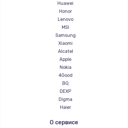
Ремонт планшетов Amazon
Huawei
Ремонт планшетов Aquarius
Honor
Ремонт планшетов Philips
Lenovo
Ремонт планшетов HP
MSI
Ремонт планшетов Getac
Samsung
Ремонт планшетов ZTE
Xiaomi
Ремонт планшетов Google
Alcatel
Ремонт планшетов Navitel
Apple
Ремонт планшетов Teclast
Nokia
Ремонт планшетов CHUWI
4Good
BQ
DEXP
Digma
Haier
Irbis
О сервисе
Prestigio