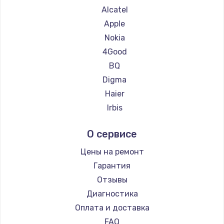
Ремонт планшетов Google
Alcatel
Ремонт планшетов Navitel
Apple
Ремонт планшетов Teclast
Nokia
Ремонт планшетов CHUWI
4Good
BQ
Digma
Haier
Irbis
Prestigio
О сервисе
Microsoft
BlackView
Цены на ремонт
Amazon
Гарантия
Aquarius
Отзывы
Philips
Диагностика
Dell
Оплата и доставка
HP
FAQ