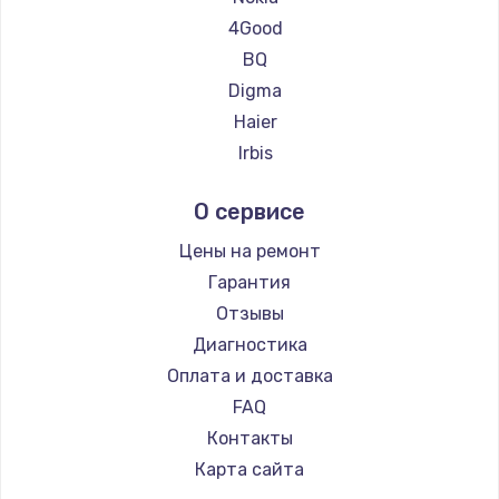
Ремонт планшетов CHUWI
4Good
BQ
Digma
Haier
Irbis
Prestigio
О сервисе
Microsoft
BlackView
Цены на ремонт
Amazon
Гарантия
Aquarius
Отзывы
Philips
Диагностика
Dell
Оплата и доставка
HP
FAQ
Getac
Контакты
ZTE
Карта сайта
Google