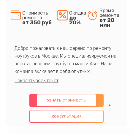
Время
Стоимость
Скидка
ремонта
до
ремонта
от 20
от 350 руб
20%
мин
Добро пожаловать в наш сервис по ремонту
ноутбуков в Москве. Мы специализируемся на
восстановлении ноутбуков марки Aser. Наша
команда включает в себя опытных
профессионалов с обширными знаниями и
многолетним опытом в данной области. Мы
предлагаем быстрый и качественный ремонт с
УЗНАТЬ СТОИМОСТЬ
использованием оригинальных компонентов, а
также гарантируем качество всех
КОНСУЛЬТАЦИЯ
проведенных работ. Наша цель - предоставить
клиентам надежное и профессиональное