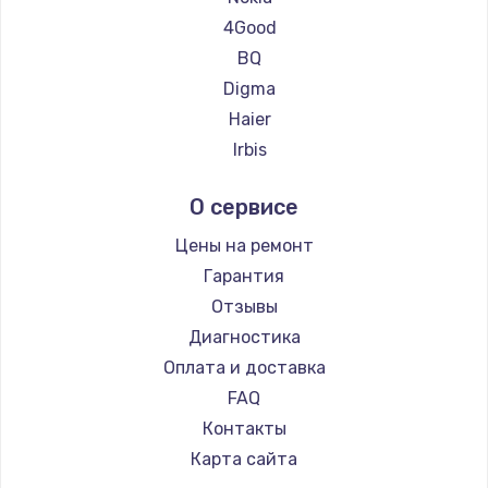
Ремонт планшетов CHUWI
4Good
BQ
Digma
Haier
Irbis
Prestigio
О сервисе
Microsoft
BlackView
Цены на ремонт
Amazon
Гарантия
Aquarius
Отзывы
Philips
Диагностика
Dell
Оплата и доставка
HP
FAQ
Getac
Контакты
ZTE
Карта сайта
Google