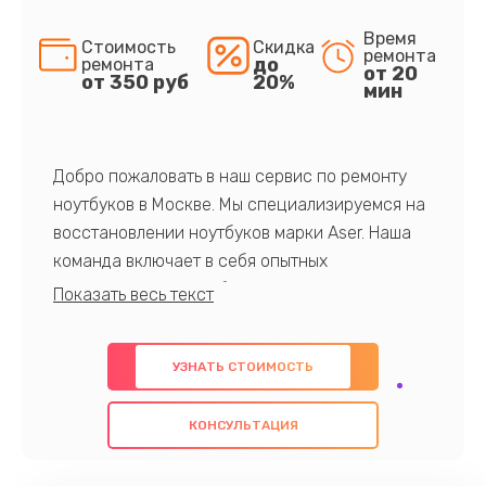
Время
Стоимость
Скидка
ремонта
до
ремонта
от 20
от 350 руб
20%
мин
Добро пожаловать в наш сервис по ремонту
ноутбуков в Москве. Мы специализируемся на
восстановлении ноутбуков марки Aser. Наша
команда включает в себя опытных
профессионалов с обширными знаниями и
многолетним опытом в данной области. Мы
предлагаем быстрый и качественный ремонт с
УЗНАТЬ СТОИМОСТЬ
использованием оригинальных компонентов, а
также гарантируем качество всех
КОНСУЛЬТАЦИЯ
проведенных работ. Наша цель - предоставить
клиентам надежное и профессиональное