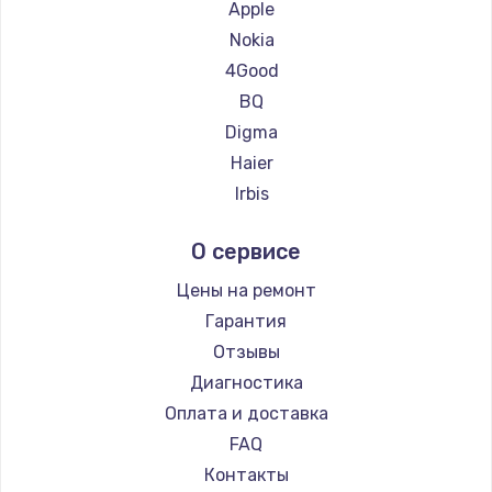
Ремонт планшетов Navitel
Apple
Ремонт планшетов Teclast
Nokia
Ремонт планшетов CHUWI
4Good
BQ
Digma
Haier
Irbis
Prestigio
О сервисе
Microsoft
BlackView
Цены на ремонт
Amazon
Гарантия
Aquarius
Отзывы
Philips
Диагностика
Dell
Оплата и доставка
HP
FAQ
Getac
Контакты