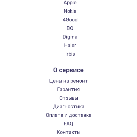
Ремонт планшетов Navitel
Apple
Ремонт планшетов Teclast
Nokia
Ремонт планшетов CHUWI
4Good
BQ
Digma
Haier
Irbis
Prestigio
О сервисе
Microsoft
BlackView
Цены на ремонт
Amazon
Гарантия
Aquarius
Отзывы
Philips
Диагностика
Dell
Оплата и доставка
HP
FAQ
Getac
Контакты