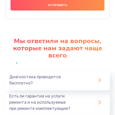
2885 руб.
Заказать
Замена экрана
990 руб.
Мы ответили на вопросы,
Заказать
которые нам задают чаще
всего
Замена шлейфа матрицы
1095 руб.
Заказать
Диагностика проводится
бесплатно?
Замена термопасты
960 руб.
Есть ли гарантия на услуги
Заказать
ремонта и на используемые
при ремонте комплектующие?
Замена системы охлаждения