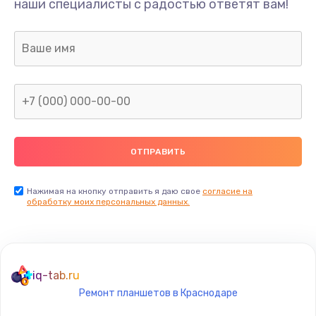
наши специалисты с радостью ответят вам!
1895 руб.
Заказать
Ремонт разъема питания
990 руб.
Заказать
Замена видеочипа
2990 руб.
Заказать
Нажимая на кнопку отправить я даю свое
согласие на
обработку моих персональных данных.
Настройка BIOS
1490 руб.
Заказать
iq-tab.ru
Ремонт планшетов в Краснодаре
Настройка ОС