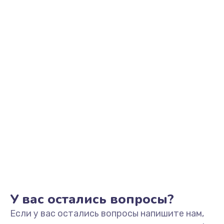
390 руб.
Заказать
Замена аккумулятора
690 руб.
Заказать
Замена клавиатуры
720 руб.
Заказать
Замена жесткого диска
490 руб.
Заказать
У вас остались вопросы?
Если у вас остались вопросы напишите нам,
Замена видеокарты