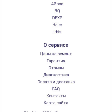
Ремонт планшетов CHUWI
4Good
BQ
DEXP
Haier
Irbis
Prestigio
О сервисе
Microsoft
BlackView
Цены на ремонт
Amazon
Гарантия
Aquarius
Отзывы
Philips
Диагностика
Dell
Оплата и доставка
HP
FAQ
Getac
Контакты
ZTE
Карта сайта
Google