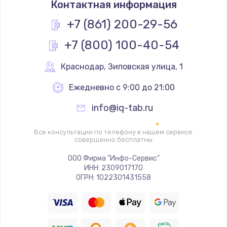
Контактная информация
1060 руб.
Заказать
+7 (861) 200-29-56
+7 (800) 100-40-54
Чистка от пыли
890 руб.
Краснодар
,
 Зиповская улица, 1
Заказать
Ежедневно с 9:00 до 21:00
Замена южного моста
info@iq-tab.ru
2885 руб.
Заказать
Все консультации по телефону в нашем сервисе
совершенно бесплатны
Замена контроллера питания
ООО Фирма "Инфо-Сервис"
ИНН: 2309017170
1490 руб.
ОГРН: 1022301431558
Заказать
Замена тачпада