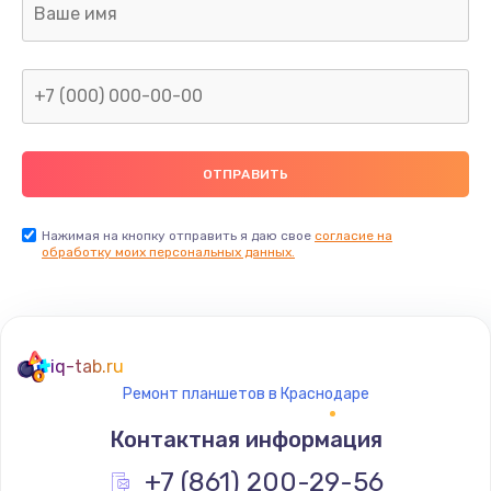
Заказать
Восстановление данных
от 990 руб.
Заказать
Замена разъёма наушников (гарнитуры)
от 800 руб.
Нажимая на кнопку отправить я даю свое
согласие на
обработку моих персональных данных.
Заказать
Замена системной платы
от 740 руб.
iq-tab.ru
Заказать
Ремонт планшетов в Краснодаре
Контактная информация
Замена передней камеры
+7 (861) 200-29-56
от 900 руб.