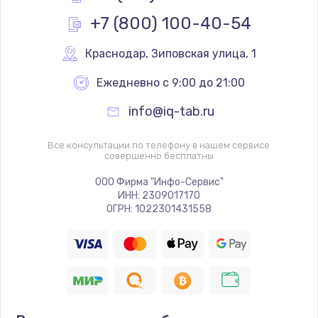
Заказать
+7 (800) 100-40-54
Замена стекла
Краснодар
,
 Зиповская улица, 1
от 990 руб.
Ежедневно с 9:00 до 21:00
Заказать
info@iq-tab.ru
Замена дисплея
Все консультации по телефону в нашем сервисе
от 1290 руб.
совершенно бесплатны
Заказать
ООО Фирма "Инфо-Сервис"
ИНН: 2309017170
Замена контроллера питания
ОГРН: 1022301431558
от 1490 руб.
Заказать
Замена тачпада
от 1660 руб.