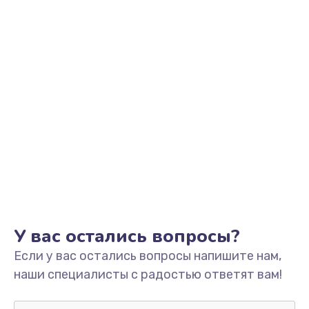
Заказать
Замена разъема SIM
от 790 руб.
Заказать
Замена сканера отпечатка пальца
от 530 руб.
Заказать
Замена аудио-разъема
от 540 руб.
У вас остались вопросы?
Заказать
Если у вас остались вопросы напишите нам,
наши специалисты с радостью ответят вам!
Восстановление после попадания влаги
от 600 руб.