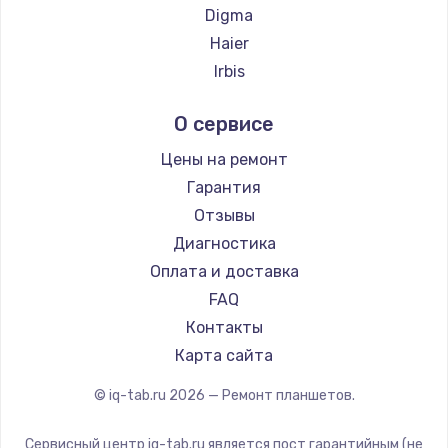
Заказать
Digma
Haier
Замена экрана
Irbis
от 1645 руб.
Prestigio
Заказать
О сервисе
Microsoft
BlackView
Цены на ремонт
Замена термопасты
Amazon
Гарантия
от 995 руб.
Aquarius
Отзывы
Заказать
Philips
Диагностика
Dell
Оплата и доставка
Замена видеокарты
HP
FAQ
от 2100 руб.
Getac
Контакты
Заказать
ZTE
Карта сайта
Google
Замена разъёмов (HDMI, DVI, Дисплей порта)
© iq-tab.ru
2026
— Ремонт планшетов.
Navitel
от 1800 руб.
Teclast
Сервисный центр iq-tab.ru является пост гарантийным (не