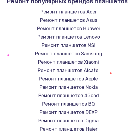
Ремонт популярных брендов планшетов
Заказать
Ремонт планшетов Acer
Ремонт планшетов Asus
Замена северного моста
Ремонт планшетов Huawei
от 2600 руб.
Ремонт планшетов Lenovo
Заказать
Ремонт планшетов MSI
Замена южного моста
Ремонт планшетов Samsung
от 2600 руб.
Ремонт планшетов Xiaomi
Ремонт планшетов Alcatel
Заказать
Ремонт планшетов Apple
Ремонт петель крышки
Ремонт планшетов Nokia
от 990 руб.
Ремонт планшетов 4Good
Ремонт планшетов BQ
Заказать
Ремонт планшетов DEXP
Ремонт разъема питания
Ремонт планшетов Digma
от 1745 руб.
Ремонт планшетов Haier