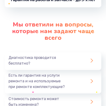
от 710 руб.
Заказать
Замена микрофона
Мы ответили на вопросы,
от 2050 руб.
которые нам задают чаще
Заказать
всего
Замена задней камеры
от 820 руб.
Диагностика проводится
Заказать
бесплатно?
Замена голосового динамика
Есть ли гарантия на услуги
от 780 руб.
ремонта и на используемые
при ремонте комплектующие?
Заказать
Стоимость ремонта может
Замена датчика приближения
быть изменена?
от 730 руб.