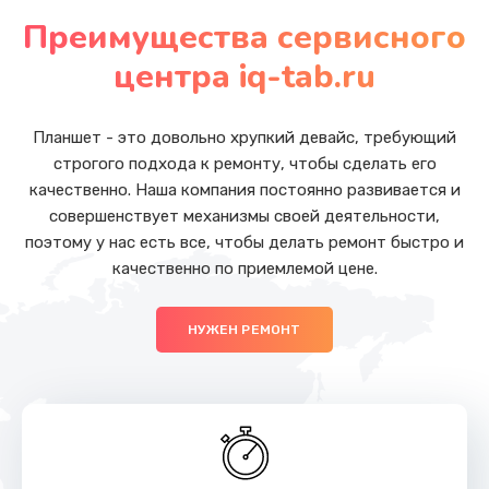
от 710 руб.
Преимущества сервисного
Заказать
центра iq-tab.ru
Замена стекла (экрана)
от 790 руб.
Планшет - это довольно хрупкий девайс, требующий
строгого подхода к ремонту, чтобы сделать его
Заказать
качественно. Наша компания постоянно развивается и
совершенствует механизмы своей деятельности,
Замена стекла камеры
поэтому у нас есть все, чтобы делать ремонт быстро и
от 1500 руб.
качественно по приемлемой цене.
Заказать
НУЖЕН РЕМОНТ
Замена кнопки включения/выключения
от 790 руб.
Заказать
Замена аккумулятора