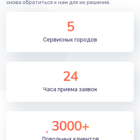
снова обратиться к нам для их решения.
Замена NFC антенны
5
650 руб.
Заказать
Сервисных
городов
Замена кнопки включения/выключения
790 руб.
24
Заказать
Замена разъёма наушников (гарнитуры)
Часа приема
заявок
800 руб.
Заказать
3000+
Замена разъема SIM
790 руб.
Довольных
клиентов