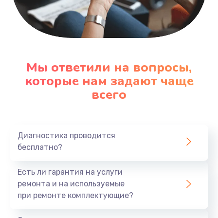
Заказать
Замена вибромотора
660 руб.
Мы ответили на вопросы,
Заказать
которые нам задают чаще
всего
Замена системной платы
740 руб.
Заказать
Диагностика проводится
бесплатно?
Замена дисплея
1290 руб.
Есть ли гарантия на услуги
Заказать
ремонта и на используемые
при ремонте комплектующие?
Замена матрицы