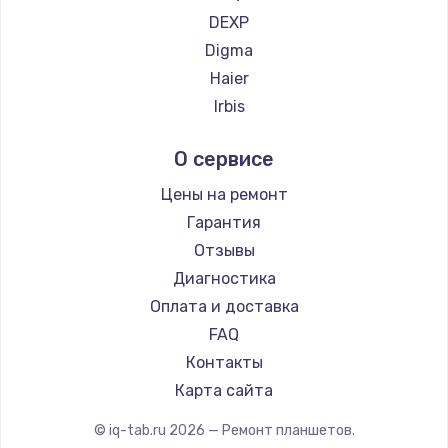
DEXP
Заказать
Digma
Замена видеочипа
Haier
2745 руб.
Irbis
Prestigio
Заказать
О сервисе
Microsoft
Настройка BIOS
BlackView
Цены на ремонт
Amazon
1160 руб.
Гарантия
Aquarius
Отзывы
Заказать
Philips
Диагностика
Dell
Ремонт подсветки
Оплата и доставка
HP
FAQ
1200 руб.
Getac
Контакты
Заказать
ZTE
Карта сайта
Google
Настройка ОС
© iq-tab.ru
2026
— Ремонт планшетов.
Navitel