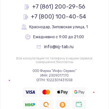
+7 (861) 200-29-56
Замена USB порта
1560 руб.
+7 (800) 100-40-54
Заказать
Краснодар
,
 Зиповская улица, 1
Замена разъёмов (HDMI, DVI, Дисплей порта)
Ежедневно с 9:00 до 21:00
1800 руб.
info@iq-tab.ru
Заказать
Все консультации по телефону в нашем сервисе
совершенно бесплатны
Замена тачпада
1660 руб.
ООО Фирма "Инфо-Сервис"
ИНН: 2309017170
Заказать
ОГРН: 1022301431558
Замена контроллера питания
1490 руб.
Заказать