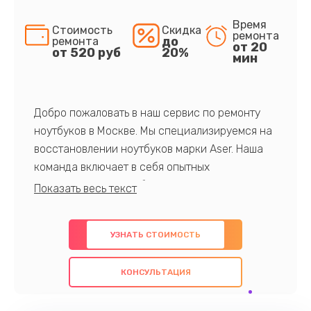
Время
Стоимость
Скидка
ремонта
до
ремонта
от 20
от 520 руб
20%
мин
Добро пожаловать в наш сервис по ремонту
ноутбуков в Москве. Мы специализируемся на
восстановлении ноутбуков марки Aser. Наша
команда включает в себя опытных
профессионалов с обширными знаниями и
многолетним опытом в данной области. Мы
предлагаем быстрый и качественный ремонт с
УЗНАТЬ СТОИМОСТЬ
использованием оригинальных компонентов, а
также гарантируем качество всех
КОНСУЛЬТАЦИЯ
проведенных работ. Наша цель - предоставить
клиентам надежное и профессиональное