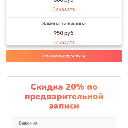
Заказать
Замена тачскрина
950 руб.
Заказать
Замена динамиков
ПОКАЗАТЬ ВСЕ УСЛУГИ
710 руб.
Заказать
Скидка 20% по
Замена стекла
предварительной
990 руб.
записи
Заказать
Замена задней камеры