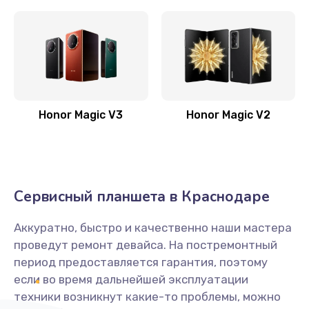
Замена антенны
520 руб.
Заказать
Замена сканера отпечатка пальца
Honor Magic V3
Honor Magic V2
530 руб.
Заказать
Замена аудио-разъема
Сервисный планшета в Краснодаре
540 руб.
Заказать
Аккуратно, быстро и качественно наши мастера
проведут ремонт девайса. На постремонтный
Замена стекла (экрана)
период предоставляется гарантия, поэтому
если во время дальнейшей эксплуатации
790 руб.
техники возникнут какие-то проблемы, можно
Заказать