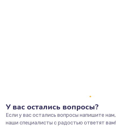
990 руб.
Заказать
Замена северного моста
2600 руб.
Заказать
Замена экрана
1645 руб.
Заказать
Замена шлейфа матрицы
У вас остались вопросы?
1290 руб.
Если у вас остались вопросы напишите нам,
Заказать
наши специалисты с радостью ответят вам!