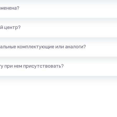
от 790 руб.
Заказ
зменена?
ца
от 530 руб.
Заказ
й центр?
от 540 руб.
Заказ
я влаги
альные комплектующие или аналоги?
от 600 руб.
Заказ
от 990 руб.
Заказ
у при нем присутствовать?
нитуры)
от 800 руб.
Заказ
от 740 руб.
Заказ
от 900 руб.
Заказ