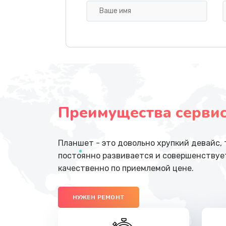
Замена стекла камеры
Замена кнопки включения/выкл
Замена аккумулятора
Преимущества сервисн
Замена динамика
Замена разъема
Планшет - это довольно хрупкий девайс,
постоянно развивается и совершенствует
Замена корпуса
качественно по приемлемой цене.
Замена динамиков
НУЖЕН РЕМОНТ
Замена микрофона