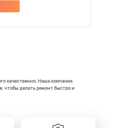
ать
ать
ать
ать
ать
его качественно. Наша компания
е, чтобы делать ремонт быстро и
ать
ать