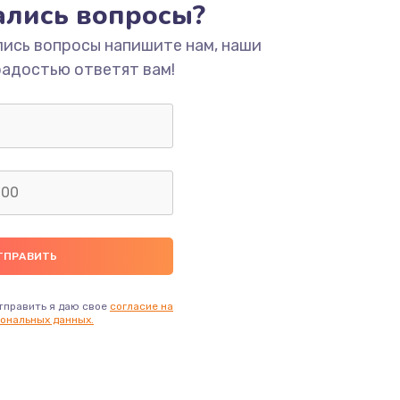
тались вопросы?
ать
лись вопросы напишите нам, наши
ать
радостью ответят вам!
ать
ать
ать
ать
тправить я даю свое
согласие на
ать
ональных данных.
ать