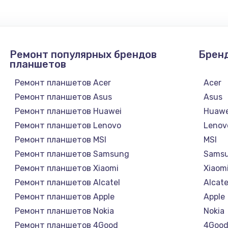
от 1560 руб.
Заказ
от 1740 руб.
Заказ
Ремонт популярных брендов
Брен
планшетов
от 1250 руб.
Заказ
Ремонт планшетов Acer
Acer
Ремонт планшетов Asus
Asus
от 1160 руб.
Заказ
Ремонт планшетов Huawei
Huawe
Ремонт планшетов Lenovo
Lenov
от 1645 руб.
Заказ
Ремонт планшетов MSI
MSI
Ремонт планшетов Samsung
Sams
от 995 руб.
Заказ
Ремонт планшетов Xiaomi
Xiaom
Ремонт планшетов Alcatel
Alcate
от 2100 руб.
Заказ
Ремонт планшетов Apple
Apple
Ремонт планшетов Nokia
Nokia
сплей
от 1800 руб.
Заказ
Ремонт планшетов 4Good
4Goo