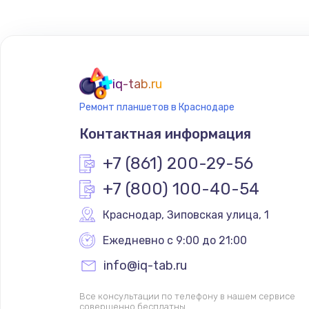
Замена USB порта
Замена вебкамеры
iq-tab.ru
Замена жесткого диска
Ремонт планшетов в Краснодаре
Контактная информация
Замена оперативной памяти
+7 (861) 200-29-56
Замена экрана
+7 (800) 100-40-54
Замена термопасты
Краснодар
,
 Зиповская улица, 1
Ежедневно с 9:00 до 21:00
Замена видеокарты
info@iq-tab.ru
Замена разъёмов (HDMI, DVI, Ди
Все консультации по телефону в нашем сервисе
совершенно бесплатны