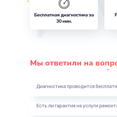
Бесплатная диагностика за
Р
Замена задней камеры
30 мин.
Замена голосового динамика
Замена датчика приближения
Замена полифонического динам
Мы ответили на вопр
Замена антенны
Диагностика проводится бесплат
Обновление ПО по запросу
Замена вибромотора
Есть ли гарантия на услуги ремон