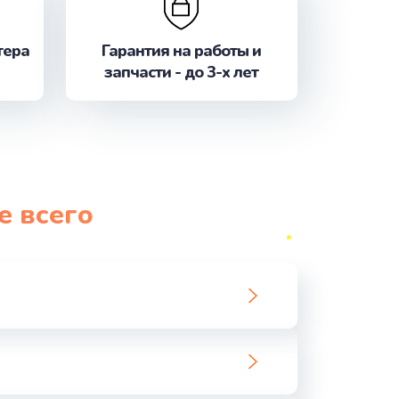
ать
тера
Гарантия на работы и
ать
запчасти - до 3-х лет
ать
ать
ать
е всего
ать
ать
ать