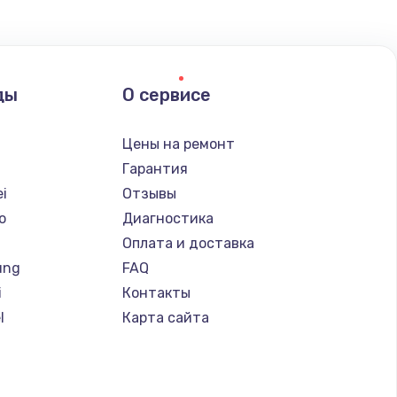
ать
ать
ды
О сервисе
ать
Цены на ремонт
Гарантия
ать
i
Отзывы
o
Диагностика
ать
Оплата и доставка
ung
FAQ
ать
i
Контакты
l
Карта сайта
ать
ать
d