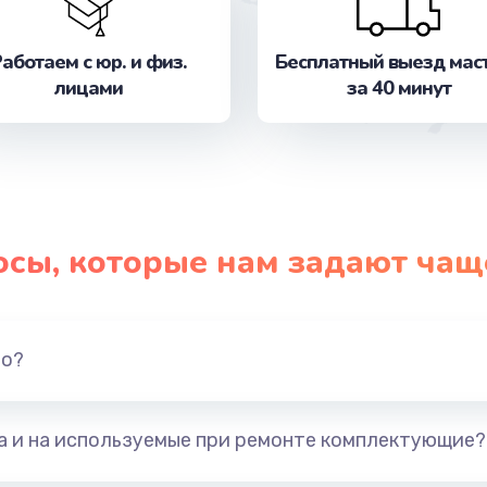
от 2050 руб.
Заказ
аботаем с юр. и физ.
Бесплатный выезд мас
от 820 руб.
Заказ
лицами
за 40 минут
от 780 руб.
Заказ
от 730 руб.
Заказ
ика
от 530 руб.
Заказ
осы, которые нам задают чащ
от 520 руб.
Заказ
но?
от 770 руб.
Заказ
от 660 руб.
Заказ
та и на используемые при ремонте комплектующие?