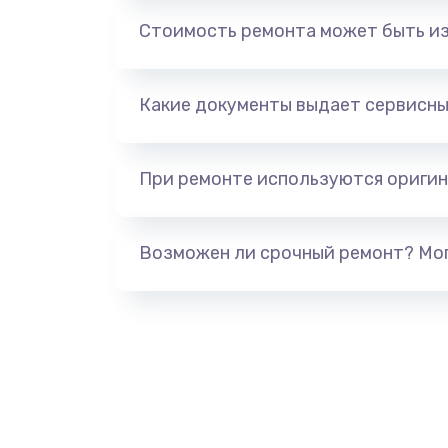
Замена разъема SIM
Стоимость ремонта может быть и
Замена сканера отпечатка паль
Какие документы выдает сервисны
Замена аудио-разъема
Восстановление после попадани
При ремонте используются оригин
Восстановление данных
Возможен ли срочный ремонт? Мог
Замена разъёма наушников (гар
Замена системной платы
Замена передней камеры