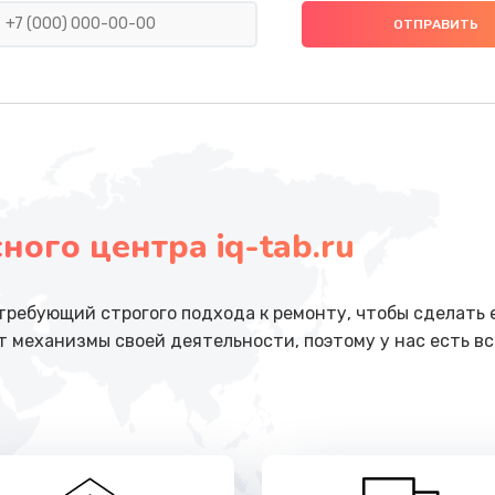
от 1500 руб.
Заказ
ючения
от 790 руб.
Заказ
от 890 руб.
Заказ
ого центра iq-tab.ru
от 790 руб.
Заказ
от 790 руб.
Заказ
 требующий строгого подхода к ремонту, чтобы сделать 
 механизмы своей деятельности, поэтому у нас есть вс
от 890 руб.
Заказ
от 710 руб.
Заказ