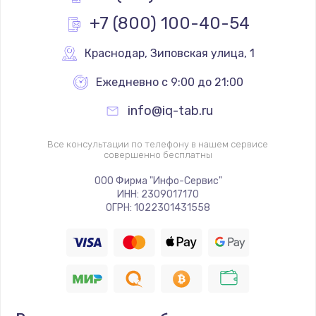
Заказать
+7 (800) 100-40-54
Замена стекла
Краснодар
,
 Зиповская улица, 1
от 990 руб.
Ежедневно с 9:00 до 21:00
Заказать
info@iq-tab.ru
Замена дисплея
Все консультации по телефону в нашем сервисе
от 1290 руб.
совершенно бесплатны
Заказать
ООО Фирма "Инфо-Сервис"
ИНН: 2309017170
Замена контроллера питания
ОГРН: 1022301431558
от 1490 руб.
Заказать
Замена тачпада
от 1660 руб.