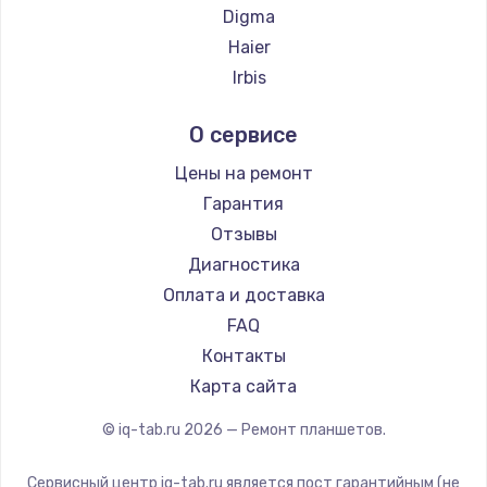
Заказать
Digma
Haier
Замена экрана
Irbis
от 1645 руб.
Prestigio
Заказать
О сервисе
Microsoft
BlackView
Цены на ремонт
Замена термопасты
Amazon
Гарантия
от 995 руб.
Aquarius
Отзывы
Заказать
Philips
Диагностика
Dell
Оплата и доставка
Замена видеокарты
HP
FAQ
от 2100 руб.
Getac
Контакты
Заказать
ZTE
Карта сайта
Google
Замена разъёмов (HDMI, DVI, Дисплей порта)
© iq-tab.ru
2026
— Ремонт планшетов.
Navitel
от 1800 руб.
Teclast
Сервисный центр iq-tab.ru является пост гарантийным (не