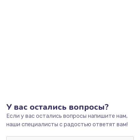
Заказать
Замена разъема SIM
от 790 руб.
Заказать
Замена сканера отпечатка пальца
от 530 руб.
Заказать
Замена аудио-разъема
от 540 руб.
У вас остались вопросы?
Заказать
Если у вас остались вопросы напишите нам,
наши специалисты с радостью ответят вам!
Восстановление после попадания влаги
от 600 руб.