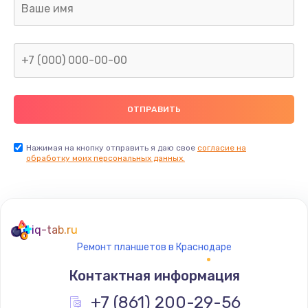
Заказать
Восстановление данных
от 990 руб.
Заказать
Замена разъёма наушников (гарнитуры)
от 800 руб.
Нажимая на кнопку отправить я даю свое
согласие на
обработку моих персональных данных.
Заказать
Замена системной платы
от 740 руб.
iq-tab.ru
Заказать
Ремонт планшетов в Краснодаре
Контактная информация
Замена передней камеры
+7 (861) 200-29-56
от 900 руб.