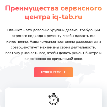
от 710 руб.
Преимущества сервисного
Заказать
центра iq-tab.ru
Замена стекла (экрана)
от 790 руб.
Планшет - это довольно хрупкий девайс, требующий
строгого подхода к ремонту, чтобы сделать его
Заказать
качественно. Наша компания постоянно развивается и
совершенствует механизмы своей деятельности,
Замена стекла камеры
поэтому у нас есть все, чтобы делать ремонт быстро и
от 1500 руб.
качественно по приемлемой цене.
Заказать
НУЖЕН РЕМОНТ
Замена кнопки включения/выключения
от 790 руб.
Заказать
Замена аккумулятора