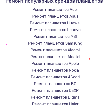
Ремонт популярных брендов планшетов
Заказать
Ремонт планшетов Acer
Ремонт планшетов Asus
Замена северного моста
Ремонт планшетов Huawei
от 2600 руб.
Ремонт планшетов Lenovo
Заказать
Ремонт планшетов MSI
Замена южного моста
Ремонт планшетов Samsung
от 2600 руб.
Ремонт планшетов Xiaomi
Ремонт планшетов Alcatel
Заказать
Ремонт планшетов Apple
Ремонт петель крышки
Ремонт планшетов Nokia
от 990 руб.
Ремонт планшетов 4Good
Ремонт планшетов BQ
Заказать
Ремонт планшетов DEXP
Ремонт разъема питания
Ремонт планшетов Digma
от 1745 руб.
Ремонт планшетов Haier