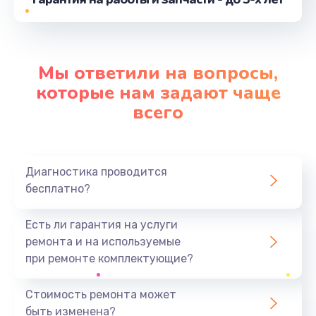
от 710 руб.
Заказать
Замена микрофона
Мы ответили на вопросы,
от 2050 руб.
которые нам задают чаще
Заказать
всего
Замена задней камеры
от 820 руб.
Диагностика проводится
Заказать
бесплатно?
Замена голосового динамика
Есть ли гарантия на услуги
от 780 руб.
ремонта и на используемые
при ремонте комплектующие?
Заказать
Стоимость ремонта может
Замена датчика приближения
быть изменена?
от 730 руб.