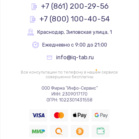
Заказать
+7 (861) 200-29-56
+7 (800) 100-40-54
Замена разъёма наушников (гарнитуры)
800 руб.
Краснодар
,
 Зиповская улица, 1
Заказать
Ежедневно с 9:00 до 21:00
Замена разъема SIM
info@iq-tab.ru
790 руб.
Заказать
Все консультации по телефону в нашем сервисе
совершенно бесплатны
Замена полифонического динамика
ООО Фирма "Инфо-Сервис"
ИНН: 2309017170
530 руб.
ОГРН: 1022301431558
Заказать
Замена передней камеры
900 руб.