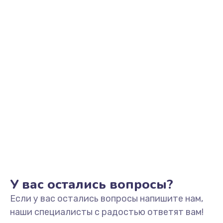
Заказать
Замена кнопки Home
670 руб.
Заказать
Замена датчика приближения
730 руб.
Заказать
Замена антенны
520 руб.
Заказать
У вас остались вопросы?
Если у вас остались вопросы напишите нам,
Замена сканера отпечатка пальца
наши специалисты с радостью ответят вам!
530 руб.