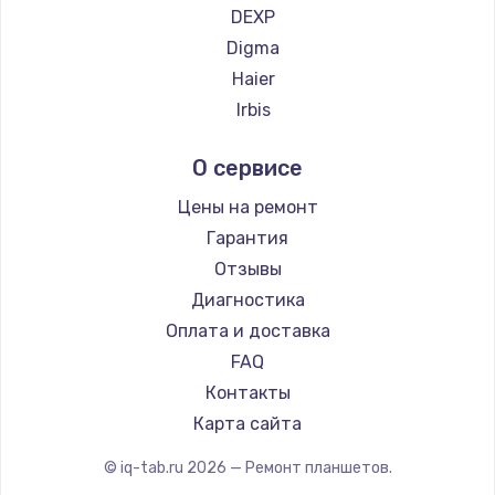
Заказать
DEXP
Digma
Замена клавиатуры
Haier
1490 руб.
Irbis
Заказать
Prestigio
О сервисе
Microsoft
Замена SSD
BlackView
Цены на ремонт
990 руб.
Amazon
Гарантия
Заказать
Aquarius
Отзывы
Philips
Диагностика
Замена северного моста
Dell
Оплата и доставка
2600 руб.
HP
FAQ
Заказать
Getac
Контакты
ZTE
Замена экрана
Карта сайта
Google
1645 руб.
© iq-tab.ru
2026
— Ремонт планшетов.
Navitel
Заказать