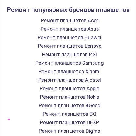
Заказать
Ремонт популярных брендов планшетов
Замена кнопок громкости
Ремонт планшетов Acer
670 руб.
Ремонт планшетов Asus
Заказать
Ремонт планшетов Huawei
Ремонт планшетов Lenovo
Замена голосового динамика
Ремонт планшетов MSI
780 руб.
Ремонт планшетов Samsung
Заказать
Ремонт планшетов Xiaomi
Ремонт планшетов Alcatel
Замена вибромотора
Ремонт планшетов Apple
660 руб.
Ремонт планшетов Nokia
Заказать
Ремонт планшетов 4Good
Ремонт планшетов BQ
Замена системной платы
Ремонт планшетов DEXP
740 руб.
Ремонт планшетов Digma