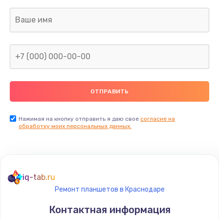
Заказать
Замена аудио-разъема
540 руб.
Заказать
Замена стекла (экрана)
790 руб.
Заказать
Нажимая на кнопку отправить я даю свое
согласие на
обработку моих персональных данных.
Замена NFC антенны
650 руб.
Заказать
iq-tab.ru
Ремонт планшетов в Краснодаре
Замена кнопки включения/выключения
Контактная информация
790 руб.