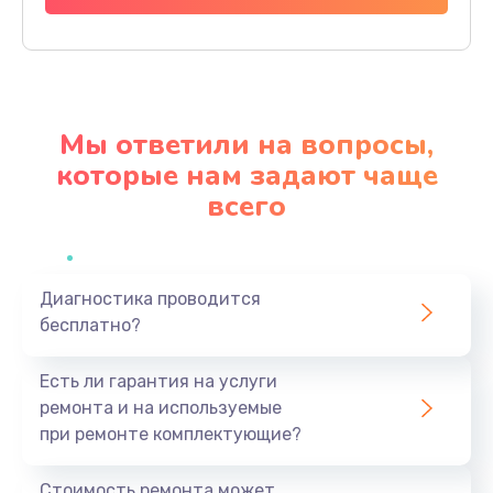
Заказать
Замена стекла камеры
1500 руб.
Мы ответили на вопросы,
Заказать
которые нам задают чаще
всего
Замена задней крышки
980 руб.
Заказать
Диагностика проводится
бесплатно?
Замена корпуса
890 руб.
Есть ли гарантия на услуги
Заказать
ремонта и на используемые
при ремонте комплектующие?
Замена аккумулятора
890 руб.
Стоимость ремонта может