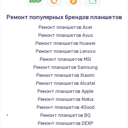
900 руб.
Заказать
Ремонт популярных брендов планшетов
Замена кнопок громкости
Ремонт планшетов Acer
670 руб.
Ремонт планшетов Asus
Заказать
Ремонт планшетов Huawei
Ремонт планшетов Lenovo
Замена голосового динамика
Ремонт планшетов MSI
780 руб.
Ремонт планшетов Samsung
Заказать
Ремонт планшетов Xiaomi
Ремонт планшетов Alcatel
Замена вибромотора
Ремонт планшетов Apple
660 руб.
Ремонт планшетов Nokia
Заказать
Ремонт планшетов 4Good
Ремонт планшетов BQ
Замена системной платы
Ремонт планшетов DEXP
740 руб.