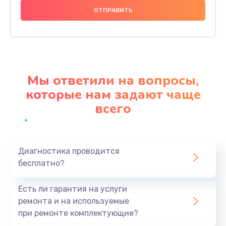
790 руб.
Заказать
Замена стекла камеры
1500 руб.
Мы ответили на вопросы,
Заказать
которые нам задают чаще
всего
Замена задней крышки
980 руб.
Заказать
Диагностика проводится
бесплатно?
Замена корпуса
890 руб.
Есть ли гарантия на услуги
Заказать
ремонта и на используемые
при ремонте комплектующие?
Замена аккумулятора