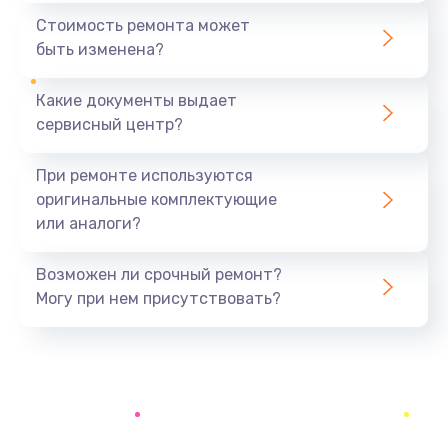
890 руб.
Стоимость ремонта может
быть изменена?
Заказать
Какие документы выдает
Восстановление данных
сервисный центр?
990 руб.
Заказать
При ремонте используются
оригинальные комплектующие
Замена микрофона
или аналоги?
2050 руб.
Заказать
Возможен ли срочный ремонт?
Могу при нем присутствовать?
Замена кнопки включения
690 руб.
Заказать
Замена камеры