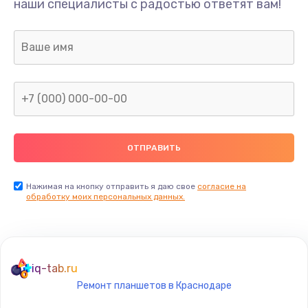
наши специалисты с радостью ответят вам!
530 руб.
Заказать
Замена аудио-разъема
540 руб.
Заказать
Замена стекла (экрана)
790 руб.
Заказать
Нажимая на кнопку отправить я даю свое
согласие на
обработку моих персональных данных.
Замена NFC антенны
650 руб.
Заказать
iq-tab.ru
Ремонт планшетов в Краснодаре
Замена кнопки включения/выключения