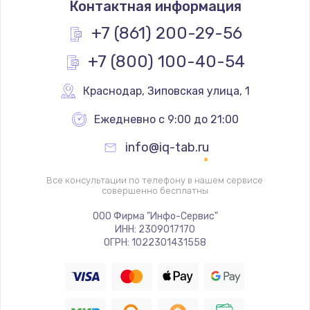
Контактная информация
790 руб.
Заказать
+7 (861) 200-29-56
+7 (800) 100-40-54
Замена разъёма наушников (гарнитуры)
800 руб.
Краснодар
,
 Зиповская улица, 1
Заказать
Ежедневно с 9:00 до 21:00
Замена разъема SIM
info@iq-tab.ru
790 руб.
Заказать
Все консультации по телефону в нашем сервисе
совершенно бесплатны
Замена полифонического динамика
ООО Фирма "Инфо-Сервис"
ИНН: 2309017170
530 руб.
ОГРН: 1022301431558
Заказать
Замена передней камеры