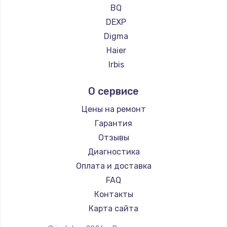
Ремонт планшетов CHUWI
BQ
Заказать
DEXP
Digma
Замена клавиатуры
Haier
1490 руб.
Irbis
Заказать
Prestigio
О сервисе
Microsoft
Замена SSD
BlackView
Цены на ремонт
990 руб.
Amazon
Гарантия
Заказать
Aquarius
Отзывы
Philips
Диагностика
Замена северного моста
Dell
Оплата и доставка
2600 руб.
HP
FAQ
Заказать
Getac
Контакты
ZTE
Замена экрана
Карта сайта
Google
1645 руб.