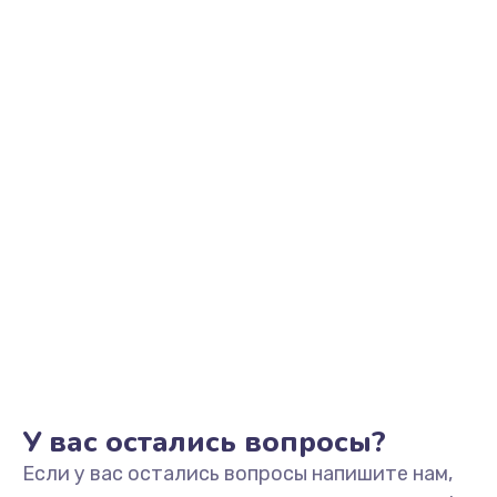
710 руб.
Заказать
Замена кнопки Home
670 руб.
Заказать
Замена датчика приближения
730 руб.
Заказать
Замена антенны
520 руб.
Заказать
У вас остались вопросы?
Если у вас остались вопросы напишите нам,
Замена сканера отпечатка пальца