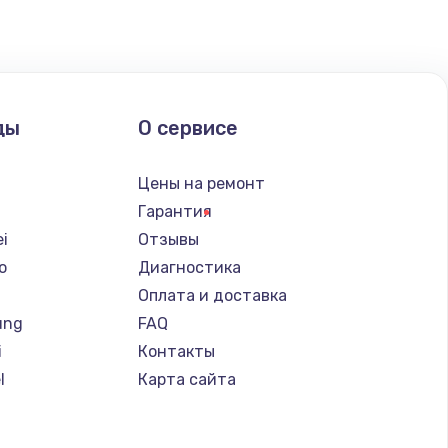
ать
ать
ды
О сервисе
ать
Цены на ремонт
Гарантия
ать
i
Отзывы
o
Диагностика
ать
Оплата и доставка
ung
FAQ
ать
i
Контакты
l
Карта сайта
ать