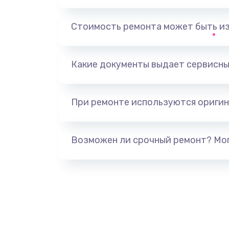
Замена датчика приближения
Стоимость ремонта может быть и
Замена антенны
Какие документы выдает сервисны
Замена сканера отпечатка паль
При ремонте используются оригин
Замена аудио-разъема
Замена стекла (экрана)
Возможен ли срочный ремонт? Мог
Замена NFC антенны
Замена кнопки включения/выкл
Замена разъёма наушников (гар