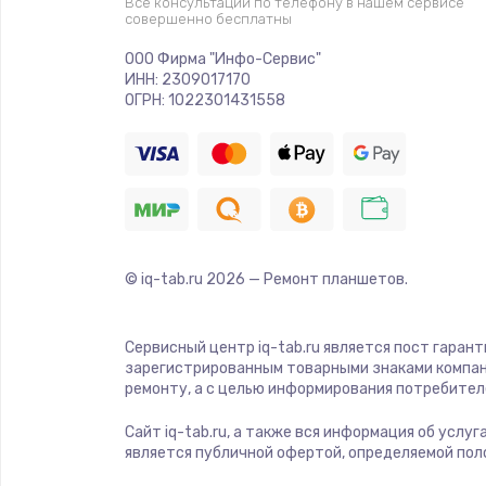
Замена шлейфа матрицы
Все консультации по телефону в нашем сервисе
совершенно бесплатны
ООО Фирма "Инфо-Сервис"
Замена термопасты
ИНН: 2309017170
ОГРН: 1022301431558
Замена системы охлаждения
Замена оперативной памяти
Замена звуковой карты
© iq-tab.ru
2026
— Ремонт планшетов.
Замена USB порта
Сервисный центр iq-tab.ru является пост гаран
зарегистрированным товарными знаками компан
Замена разъёмов (HDMI, DVI, Ди
ремонту, а с целью информирования потребител
порта)
Сайт iq-tab.ru, а также вся информация об услу
является публичной офертой, определяемой пол
Замена тачпада