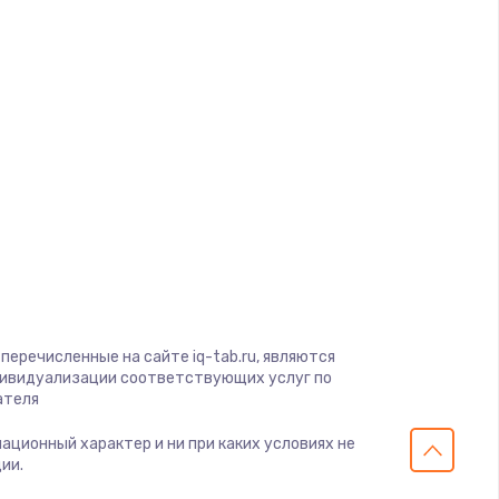
ать
d
ать
a
ать
ать
gio
soft
ать
View
on
ать
ius
перечисленные на сайте iq-tab.ru, являются
s
дивидуализации соответствующих услуг по
ателя
ать
мационный характер и ни при каких условиях не
ии.
ать