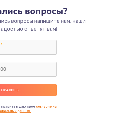
тались вопросы?
ать
лись вопросы напишите нам, наши
радостью ответят вам!
ать
ать
ать
ать
ать
тправить я даю свое
согласие на
ональных данных.
ать
ать