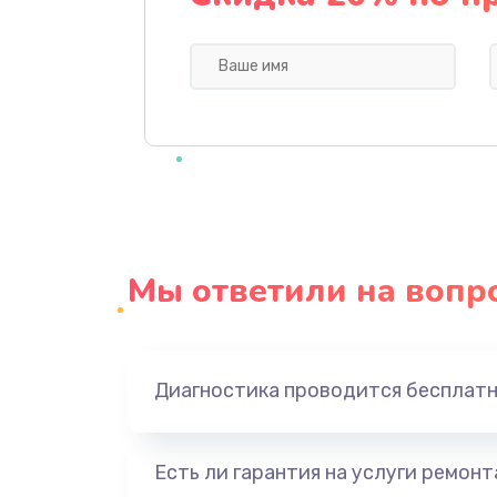
Замена задней крышки
Замена корпуса
Замена аккумулятора
Восстановление данных
Мы ответили на вопр
Замена микрофона
Замена кнопки включения
Диагностика проводится бесплат
Замена камеры
Есть ли гарантия на услуги ремон
Замена кнопки Home