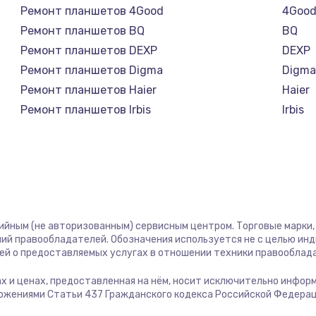
1290 руб.
Заказ
Ремонт планшетов 4Good
4Goo
Ремонт планшетов BQ
BQ
995 руб.
Заказ
Ремонт планшетов DEXP
DEXP
Ремонт планшетов Digma
Digm
1550 руб.
Заказ
Ремонт планшетов Haier
Haier
Ремонт планшетов Irbis
Irbis
1160 руб.
Заказ
Ремонт планшетов Prestigio
Presti
Ремонт планшетов Microsoft
Micro
1600 руб.
Заказ
Ремонт планшетов BlackView
Black
Ремонт планшетов Amazon
Amaz
1560 руб.
Заказ
Ремонт планшетов Aquarius
Aquar
тийным (не авторизованным) сервисным центром. Торговые марки, 
Ремонт планшетов Philips
Philip
ий правообладателей. Обозначения используется не с целью ин
сплей
Ремонт планшетов Dell
Dell
ей о предоставляемых услугах в отношении техники правооблад
1800 руб.
Заказ
Ремонт планшетов HP
HP
гах и ценах, предоставленная на нём, носит исключительно инфор
Ремонт планшетов Getac
Getac
ожениями Статьи 437 Гражданского кодекса Российской Федерац
1660 руб.
Заказ
Ремонт планшетов ZTE
ZTE