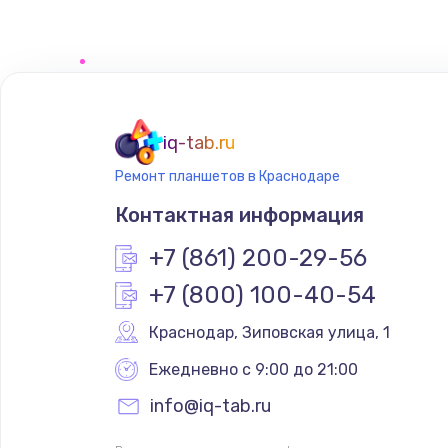
Замена матрицы
Замена разъема
iq-tab.ru
Замена шим-контроллера
Ремонт планшетов в Краснодаре
Контактная информация
Замена клавиатуры
+7 (861) 200-29-56
Замена SSD
+7 (800) 100-40-54
Краснодар
,
 Зиповская улица, 1
Замена северного моста
Ежедневно с 9:00 до 21:00
Замена экрана
info@iq-tab.ru