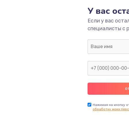
У вас ос
790 руб.
Заказ
Если у вас оста
специалисты с 
ика
530 руб.
Заказ
900 руб.
Заказ
670 руб.
Заказ
780 руб.
Заказ
660 руб.
Заказ
Нажимая на кнопку о
обработку моих перс
740 руб.
Заказ
1290 руб.
Заказ