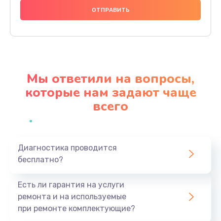
790 руб.
Заказать
Замена стекла камеры
1500 руб.
Мы ответили на вопросы,
Заказать
которые нам задают чаще
всего
Замена задней крышки
980 руб.
Заказать
Диагностика проводится
бесплатно?
Замена корпуса
890 руб.
Есть ли гарантия на услуги
Заказать
ремонта и на используемые
при ремонте комплектующие?
Замена аккумулятора