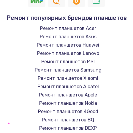
900 руб.
Заказать
Ремонт популярных брендов планшетов
Замена кнопок громкости
Ремонт планшетов Acer
670 руб.
Ремонт планшетов Asus
Заказать
Ремонт планшетов Huawei
Ремонт планшетов Lenovo
Замена голосового динамика
Ремонт планшетов MSI
780 руб.
Ремонт планшетов Samsung
Заказать
Ремонт планшетов Xiaomi
Ремонт планшетов Alcatel
Замена вибромотора
Ремонт планшетов Apple
660 руб.
Ремонт планшетов Nokia
Заказать
Ремонт планшетов 4Good
Ремонт планшетов BQ
Замена системной платы
Ремонт планшетов DEXP
740 руб.