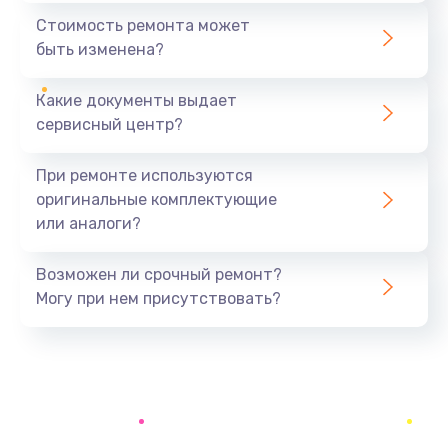
890 руб.
Стоимость ремонта может
быть изменена?
Заказать
Какие документы выдает
Восстановление данных
сервисный центр?
990 руб.
Заказать
При ремонте используются
оригинальные комплектующие
Замена микрофона
или аналоги?
2050 руб.
Заказать
Возможен ли срочный ремонт?
Могу при нем присутствовать?
Замена кнопки включения
690 руб.
Заказать
Замена камеры