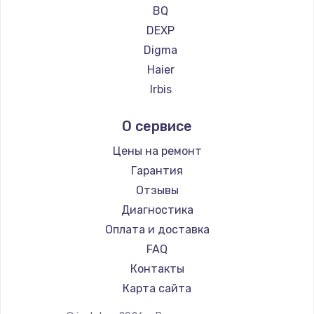
Ремонт планшетов CHUWI
BQ
Заказать
DEXP
Digma
Замена клавиатуры
Haier
1490 руб.
Irbis
Заказать
Prestigio
О сервисе
Microsoft
Замена SSD
BlackView
Цены на ремонт
990 руб.
Amazon
Гарантия
Заказать
Aquarius
Отзывы
Philips
Диагностика
Замена северного моста
Dell
Оплата и доставка
2600 руб.
HP
FAQ
Заказать
Getac
Контакты
ZTE
Замена экрана
Карта сайта
Google
1645 руб.