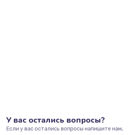
710 руб.
Заказать
Замена кнопки Home
670 руб.
Заказать
Замена датчика приближения
730 руб.
Заказать
Замена антенны
520 руб.
Заказать
У вас остались вопросы?
Если у вас остались вопросы напишите нам,
Замена сканера отпечатка пальца