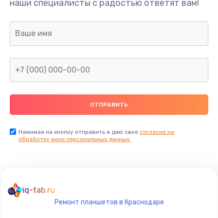
наши специалисты с радостью ответят вам!
530 руб.
Заказать
Замена аудио-разъема
540 руб.
Заказать
Замена стекла (экрана)
790 руб.
Заказать
Нажимая на кнопку отправить я даю свое
согласие на
обработку моих персональных данных.
Замена NFC антенны
650 руб.
Заказать
iq-tab.ru
Ремонт планшетов в Краснодаре
Замена кнопки включения/выключения