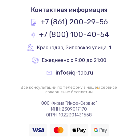
Замена кнопки включения/выключения
Контактная информация
790 руб.
Заказать
+7 (861) 200-29-56
+7 (800) 100-40-54
Замена разъёма наушников (гарнитуры)
800 руб.
Краснодар
,
 Зиповская улица, 1
Заказать
Ежедневно с 9:00 до 21:00
Замена разъема SIM
info@iq-tab.ru
790 руб.
Заказать
Все консультации по телефону в нашем сервисе
совершенно бесплатны
Замена полифонического динамика
ООО Фирма "Инфо-Сервис"
ИНН: 2309017170
530 руб.
ОГРН: 1022301431558
Заказать
Замена передней камеры