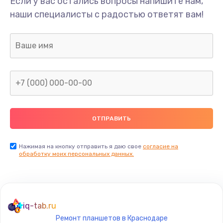
Если у вас остались вопросы напишите нам,
Замена сканера отпечатка пальца
наши специалисты с радостью ответят вам!
530 руб.
Заказать
Замена аудио-разъема
540 руб.
Заказать
Замена стекла (экрана)
790 руб.
Заказать
Нажимая на кнопку отправить я даю свое
согласие на
обработку моих персональных данных.
Замена NFC антенны
650 руб.
Заказать
iq-tab.ru
Ремонт планшетов в Краснодаре