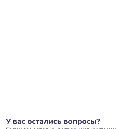
Замена камеры
710 руб.
Заказать
Замена кнопки Home
670 руб.
Заказать
Замена датчика приближения
730 руб.
Заказать
Замена антенны
520 руб.
Заказать
У вас остались вопросы?