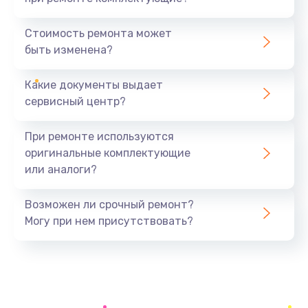
Замена аккумулятора
890 руб.
Стоимость ремонта может
быть изменена?
Заказать
Какие документы выдает
Восстановление данных
сервисный центр?
990 руб.
Заказать
При ремонте используются
оригинальные комплектующие
Замена микрофона
или аналоги?
2050 руб.
Заказать
Возможен ли срочный ремонт?
Могу при нем присутствовать?
Замена кнопки включения
690 руб.
Заказать