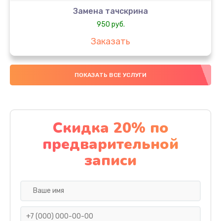
Замена тачскрина
950 руб.
Заказать
Замена динамиков
ПОКАЗАТЬ ВСЕ УСЛУГИ
710 руб.
Заказать
Замена стекла
Скидка 20% по
990 руб.
предварительной
Заказать
записи
Замена задней камеры
820 руб.
Заказать