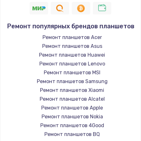
900 руб.
Заказать
Ремонт популярных брендов планшетов
Замена кнопок громкости
Ремонт планшетов Acer
670 руб.
Ремонт планшетов Asus
Заказать
Ремонт планшетов Huawei
Ремонт планшетов Lenovo
Замена голосового динамика
Ремонт планшетов MSI
780 руб.
Ремонт планшетов Samsung
Заказать
Ремонт планшетов Xiaomi
Ремонт планшетов Alcatel
Замена вибромотора
Ремонт планшетов Apple
660 руб.
Ремонт планшетов Nokia
Заказать
Ремонт планшетов 4Good
Ремонт планшетов BQ
Замена системной платы