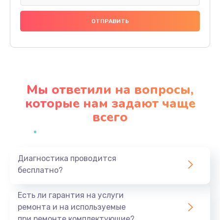
Замена динамика
790 руб.
Заказать
Замена стекла камеры
1500 руб.
Мы ответили на вопросы,
Заказать
которые нам задают чаще
всего
Замена задней крышки
980 руб.
Заказать
Диагностика проводится
бесплатно?
Замена корпуса
890 руб.
Есть ли гарантия на услуги
Заказать
ремонта и на используемые
при ремонте комплектующие?