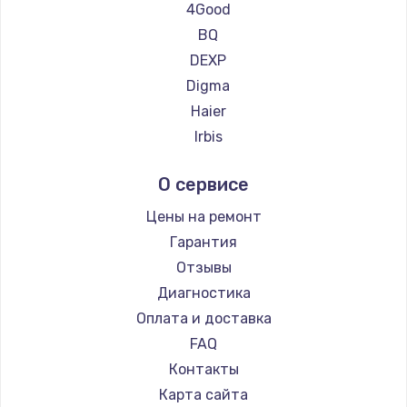
Ремонт планшетов Teclast
4Good
3900 руб.
Ремонт планшетов CHUWI
BQ
Заказать
DEXP
Digma
Замена клавиатуры
Haier
1490 руб.
Irbis
Заказать
Prestigio
О сервисе
Microsoft
Замена SSD
BlackView
Цены на ремонт
990 руб.
Amazon
Гарантия
Заказать
Aquarius
Отзывы
Philips
Диагностика
Замена северного моста
Dell
Оплата и доставка
2600 руб.
HP
FAQ
Заказать
Getac
Контакты
ZTE
Замена экрана
Карта сайта