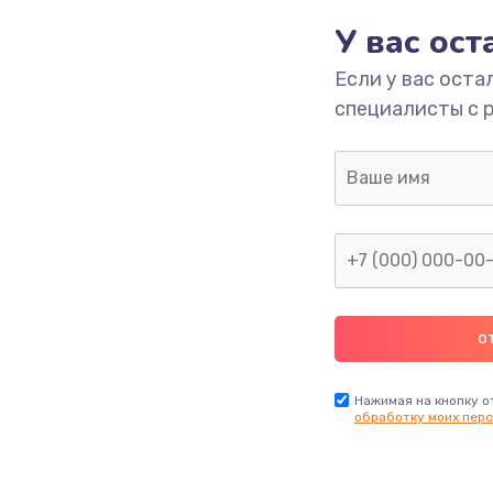
У вас ос
790 руб.
Заказ
Если у вас оста
специалисты с 
ика
530 руб.
Заказ
900 руб.
Заказ
670 руб.
Заказ
780 руб.
Заказ
660 руб.
Заказ
Нажимая на кнопку о
обработку моих перс
740 руб.
Заказ
1290 руб.
Заказ