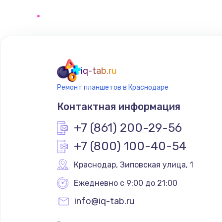
Замена матрицы
Замена разъема
iq-tab.ru
Замена шим-контроллера
Ремонт планшетов в Краснодаре
Контактная информация
Замена клавиатуры
+7 (861) 200-29-56
Замена SSD
+7 (800) 100-40-54
Краснодар
,
 Зиповская улица, 1
Замена северного моста
Ежедневно с 9:00 до 21:00
Замена экрана
info@iq-tab.ru