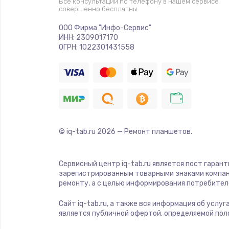
Замена шлейфа матрицы
Все консультации по телефону в нашем сервисе
совершенно бесплатны
ООО Фирма "Инфо-Сервис"
Замена термопасты
ИНН: 2309017170
ОГРН: 1022301431558
Замена системы охлаждения
Замена оперативной памяти
Замена звуковой карты
© iq-tab.ru
2026
— Ремонт планшетов.
Замена USB порта
Сервисный центр iq-tab.ru является пост гаран
зарегистрированным товарными знаками компан
Замена разъёмов (HDMI, DVI, Ди
ремонту, а с целью информирования потребител
порта)
Сайт iq-tab.ru, а также вся информация об услу
является публичной офертой, определяемой пол
Замена тачпада