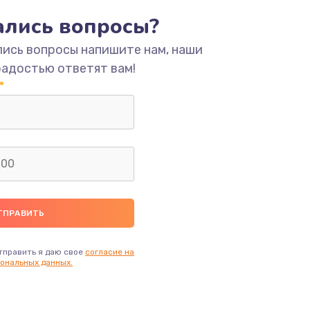
тались вопросы?
ать
лись вопросы напишите нам, наши
радостью ответят вам!
ать
ать
ать
ать
ать
тправить я даю свое
согласие на
ональных данных.
ать
ать