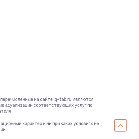
ать
d
ать
a
ать
ать
gio
soft
ать
View
on
ать
ius
перечисленные на сайте iq-tab.ru, являются
s
дивидуализации соответствующих услуг по
ателя
ать
мационный характер и ни при каких условиях не
ии.
ать