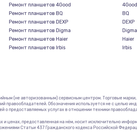
1290 руб.
Заказ
Ремонт планшетов 4Good
4Goo
Ремонт планшетов BQ
BQ
995 руб.
Заказ
Ремонт планшетов DEXP
DEXP
Ремонт планшетов Digma
Digm
1550 руб.
Заказ
Ремонт планшетов Haier
Haier
Ремонт планшетов Irbis
Irbis
1160 руб.
Заказ
Ремонт планшетов Prestigio
Presti
Ремонт планшетов Microsoft
Micro
1600 руб.
Заказ
Ремонт планшетов BlackView
Black
Ремонт планшетов Amazon
Amaz
1560 руб.
Заказ
Ремонт планшетов Aquarius
Aquar
тийным (не авторизованным) сервисным центром. Торговые марки, 
Ремонт планшетов Philips
Philip
ий правообладателей. Обозначения используется не с целью ин
сплей
Ремонт планшетов Dell
Dell
ей о предоставляемых услугах в отношении техники правооблад
1800 руб.
Заказ
Ремонт планшетов HP
HP
гах и ценах, предоставленная на нём, носит исключительно инфор
Ремонт планшетов Getac
Getac
ожениями Статьи 437 Гражданского кодекса Российской Федерац
1660 руб.
Заказ
Ремонт планшетов ZTE
ZTE