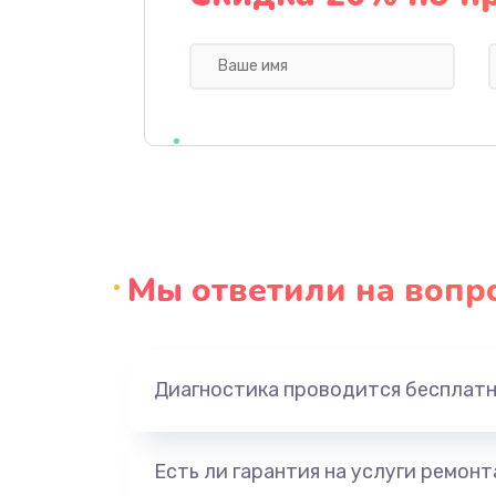
Замена задней крышки
Замена корпуса
Замена аккумулятора
Восстановление данных
Мы ответили на вопр
Замена микрофона
Замена кнопки включения
Диагностика проводится бесплат
Замена камеры
Есть ли гарантия на услуги ремон
Замена кнопки Home