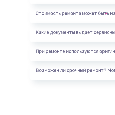
Замена датчика приближения
Стоимость ремонта может быть и
Замена антенны
Какие документы выдает сервисны
Замена сканера отпечатка паль
При ремонте используются оригин
Замена аудио-разъема
Замена стекла (экрана)
Возможен ли срочный ремонт? Мог
Замена NFC антенны
Замена кнопки включения/выкл
Замена разъёма наушников (гар