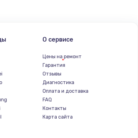
ать
ать
ды
О сервисе
ать
Цены на ремонт
Гарантия
ать
i
Отзывы
o
Диагностика
ать
Оплата и доставка
ung
FAQ
ать
i
Контакты
l
Карта сайта
ать