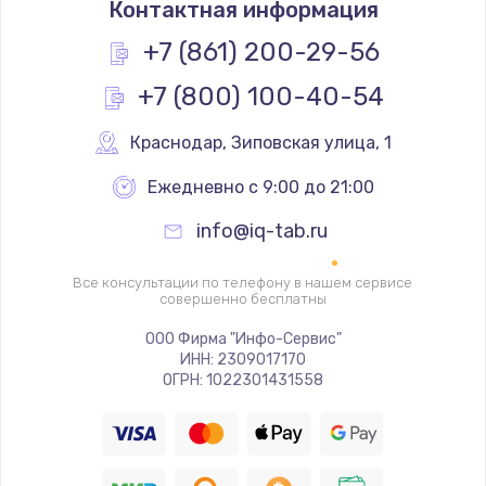
Контактная информация
790 руб.
Заказать
+7 (861) 200-29-56
+7 (800) 100-40-54
Замена разъёма наушников (гарнитуры)
800 руб.
Краснодар
,
 Зиповская улица, 1
Заказать
Ежедневно с 9:00 до 21:00
Замена разъема SIM
info@iq-tab.ru
790 руб.
Заказать
Все консультации по телефону в нашем сервисе
совершенно бесплатны
Замена полифонического динамика
ООО Фирма "Инфо-Сервис"
ИНН: 2309017170
530 руб.
ОГРН: 1022301431558
Заказать
Замена передней камеры