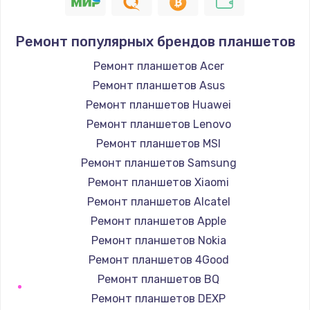
900 руб.
Заказать
Ремонт популярных брендов планшетов
Замена кнопок громкости
Ремонт планшетов Acer
670 руб.
Ремонт планшетов Asus
Заказать
Ремонт планшетов Huawei
Ремонт планшетов Lenovo
Замена голосового динамика
Ремонт планшетов MSI
780 руб.
Ремонт планшетов Samsung
Заказать
Ремонт планшетов Xiaomi
Ремонт планшетов Alcatel
Замена вибромотора
Ремонт планшетов Apple
660 руб.
Ремонт планшетов Nokia
Заказать
Ремонт планшетов 4Good
Ремонт планшетов BQ
Замена системной платы
Ремонт планшетов DEXP
740 руб.