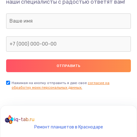
наши специалисты с радостью ответят вам!
530 руб.
Заказать
Замена аудио-разъема
540 руб.
Заказать
Замена стекла (экрана)
790 руб.
Заказать
Нажимая на кнопку отправить я даю свое
согласие на
обработку моих персональных данных.
Замена NFC антенны
650 руб.
Заказать
iq-tab.ru
Ремонт планшетов в Краснодаре
Замена кнопки включения/выключения