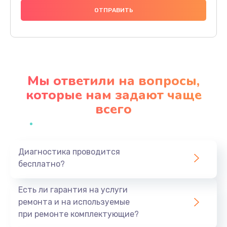
790 руб.
Заказать
Замена стекла камеры
1500 руб.
Мы ответили на вопросы,
Заказать
которые нам задают чаще
всего
Замена задней крышки
980 руб.
Заказать
Диагностика проводится
бесплатно?
Замена корпуса
890 руб.
Есть ли гарантия на услуги
Заказать
ремонта и на используемые
при ремонте комплектующие?
Замена аккумулятора