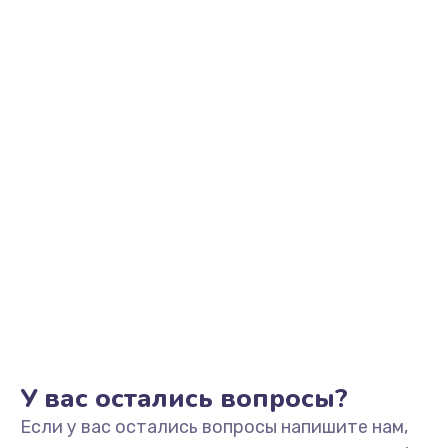
710 руб.
Заказать
Замена кнопки Home
670 руб.
Заказать
Замена датчика приближения
730 руб.
Заказать
Замена антенны
520 руб.
Заказать
У вас остались вопросы?
Если у вас остались вопросы напишите нам,
Замена сканера отпечатка пальца