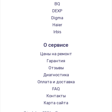
Ремонт планшетов CHUWI
BQ
Заказать
DEXP
Digma
Замена клавиатуры
Haier
1490 руб.
Irbis
Заказать
Prestigio
О сервисе
Microsoft
Замена SSD
BlackView
Цены на ремонт
990 руб.
Amazon
Гарантия
Заказать
Aquarius
Отзывы
Philips
Диагностика
Замена северного моста
Dell
Оплата и доставка
2600 руб.
HP
FAQ
Заказать
Getac
Контакты
ZTE
Замена экрана
Карта сайта
Google
1645 руб.