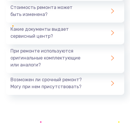
890 руб.
Стоимость ремонта может
быть изменена?
Заказать
Какие документы выдает
Восстановление данных
сервисный центр?
990 руб.
Заказать
При ремонте используются
оригинальные комплектующие
Замена микрофона
или аналоги?
2050 руб.
Заказать
Возможен ли срочный ремонт?
Могу при нем присутствовать?
Замена кнопки включения
690 руб.
Заказать
Замена камеры