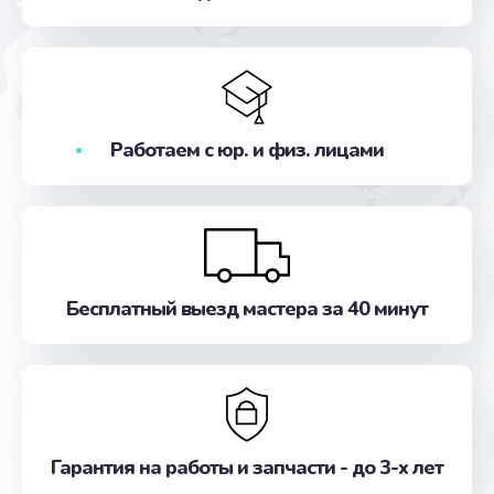
Заказать
Замена жесткого диска
от 745 руб.
Заказать
Работаем с юр. и физ. лицами
Замена оперативной памяти
от 960 руб.
Заказать
Бесплатный выезд мастера за 40 минут
Замена экрана
от 940 руб.
Заказать
Замена термопасты
Гарантия на работы и запчасти - до 3-х лет
от 1060 руб.