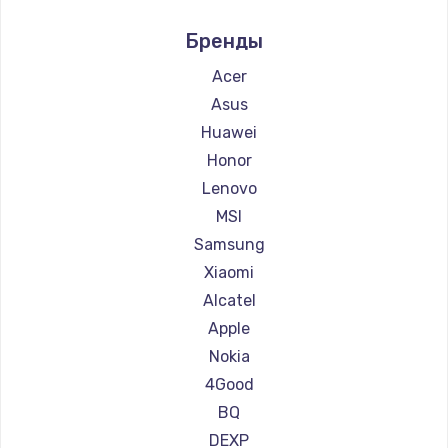
Ремонт планшетов Irbis
Бренды
Ремонт планшетов Prestigio
Ремонт планшетов Microsoft
Acer
Ремонт планшетов BlackView
Asus
Ремонт планшетов Amazon
Huawei
Ремонт планшетов Aquarius
Honor
Ремонт планшетов Philips
Lenovo
Ремонт планшетов Dell
MSI
Ремонт планшетов Getac
Samsung
Ремонт планшетов ZTE
Xiaomi
Ремонт планшетов Google
Alcatel
Ремонт планшетов Navitel
Apple
Ремонт планшетов Teclast
Nokia
Ремонт планшетов CHUWI
4Good
BQ
DEXP