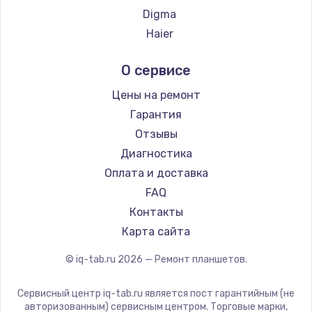
Digma
Haier
Irbis
О сервисе
Prestigio
Microsoft
Цены на ремонт
BlackView
Гарантия
Amazon
Отзывы
Aquarius
Диагностика
Philips
Оплата и доставка
Dell
FAQ
Getac
Контакты
ZTE
Карта сайта
Google
© iq-tab.ru
2026
— Ремонт планшетов.
Navitel
Teclast
Сервисный центр iq-tab.ru является пост гарантийным (не
CHUWI
авторизованным) сервисным центром. Торговые марки,