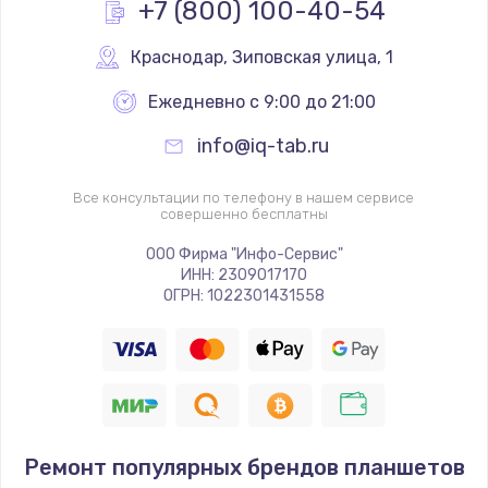
+7 (800) 100-40-54
Замена системы охлаждения
Краснодар
,
 Зиповская улица, 1
от 1645 руб.
Ежедневно с 9:00 до 21:00
Заказать
info@iq-tab.ru
Замена клавиатуры
Все консультации по телефону в нашем сервисе
от 990 руб.
совершенно бесплатны
Заказать
ООО Фирма "Инфо-Сервис"
ИНН: 2309017170
ОГРН: 1022301431558
Ремонт популярных брендов планшетов