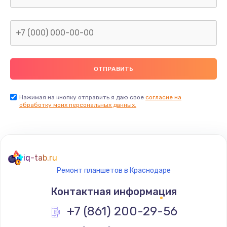
Заказать
Восстановление данных
от 990 руб.
Заказать
Настройка Wi-Fi
от 1195 руб.
Нажимая на кнопку отправить я даю свое
согласие на
обработку моих персональных данных.
Заказать
Чистка от пыли
от 1060 руб.
iq-tab.ru
Заказать
Ремонт планшетов в Краснодаре
Контактная информация
Ремонт подсветки
+7 (861) 200-29-56
от 1200 руб.
Заказать