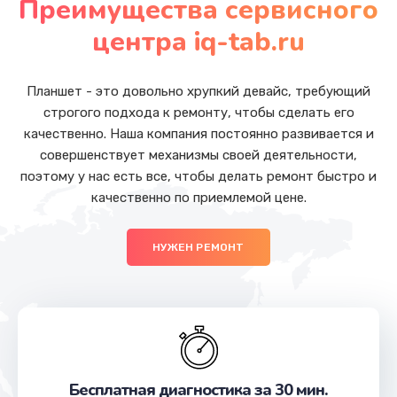
Преимущества сервисного
Заказать
центра iq-tab.ru
Ремонт разъема питания
от 1090 руб.
Планшет - это довольно хрупкий девайс, требующий
строгого подхода к ремонту, чтобы сделать его
Заказать
качественно. Наша компания постоянно развивается и
совершенствует механизмы своей деятельности,
Замена USB порта
поэтому у нас есть все, чтобы делать ремонт быстро и
от 1245 руб.
качественно по приемлемой цене.
Заказать
НУЖЕН РЕМОНТ
Замена вебкамеры
от 1495 руб.
Заказать
Замена микрофона
от 1500 руб.
Бесплатная диагностика за 30 мин.