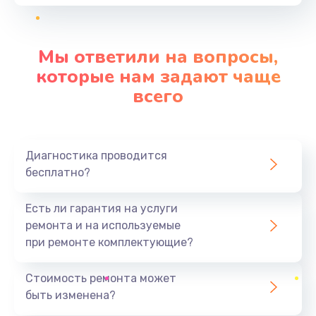
Заказать
Замена видеокарты
Мы ответили на вопросы,
от 2045 руб.
которые нам задают чаще
Заказать
всего
Замена аккумулятора
от 620 руб.
Диагностика проводится
Заказать
бесплатно?
Замена корпуса
Есть ли гарантия на услуги
от 890 руб.
ремонта и на используемые
при ремонте комплектующие?
Заказать
Стоимость ремонта может
Замена разъёмов (HDMI, DVI, Дисплей порта)
быть изменена?
от 390 руб.