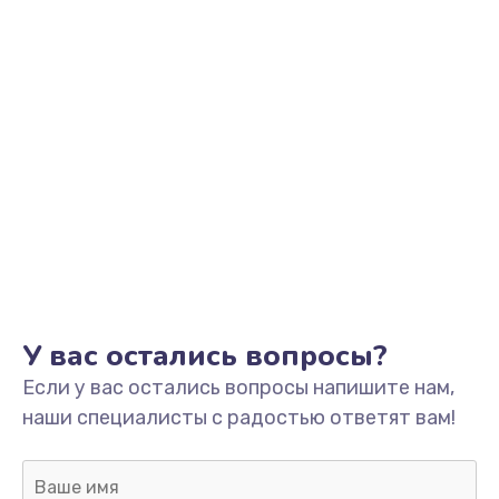
Заказать
Установка драйверов
от 1000 руб.
Заказать
Замена SSD
от 1045 руб.
Заказать
Настройка BIOS
от 995 руб.
У вас остались вопросы?
Заказать
Если у вас остались вопросы напишите нам,
наши специалисты с радостью ответят вам!
Настройка ОС
от 1160 руб.