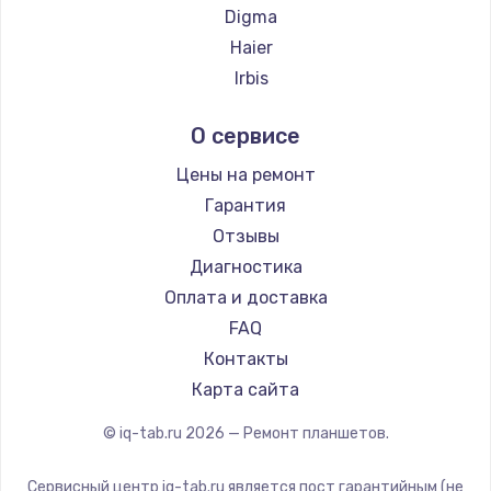
Digma
Заказать
Haier
Irbis
Замена видеочипа
Prestigio
от 2745 руб.
О сервисе
Microsoft
Заказать
BlackView
Цены на ремонт
Amazon
Гарантия
Установка драйверов
Aquarius
Отзывы
от 1000 руб.
Philips
Диагностика
Заказать
Dell
Оплата и доставка
HP
FAQ
Замена SSD
Getac
Контакты
от 1045 руб.
ZTE
Карта сайта
Заказать
Google
© iq-tab.ru
2026
— Ремонт планшетов.
Navitel
Настройка BIOS
Teclast
от 995 руб.
Сервисный центр iq-tab.ru является пост гарантийным (не