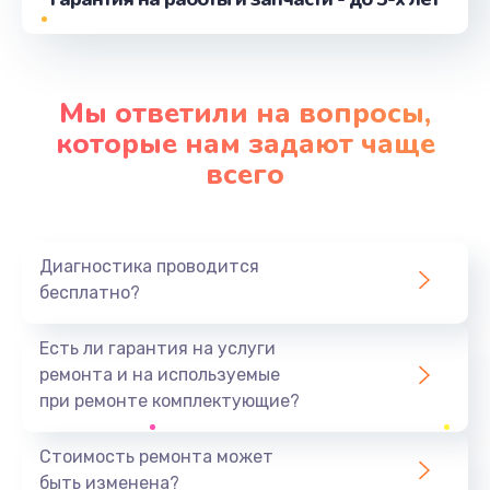
от 490 руб.
Заказать
Замена разъёма наушников (гарнитуры)
Мы ответили на вопросы,
от 490 руб.
которые нам задают чаще
Заказать
всего
Замена элемента
от 690 руб.
Диагностика проводится
Заказать
бесплатно?
Замена разъема зарядки (питания)
Есть ли гарантия на услуги
от 490 руб.
ремонта и на используемые
при ремонте комплектующие?
Заказать
Стоимость ремонта может
Чистка динамика, микрофонов от пыли (с
разбором)
быть изменена?