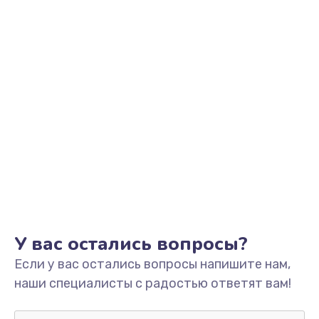
от 390 руб.
Заказать
Замена передней камеры
от 490 руб.
Заказать
Замена основной камеры
от 490 руб.
Заказать
Замена микрофона
У вас остались вопросы?
от 1500 руб.
Если у вас остались вопросы напишите нам,
Заказать
наши специалисты с радостью ответят вам!
Замена микросхемы