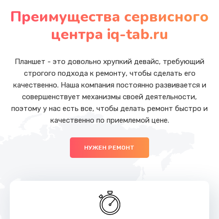
от 620 руб.
Преимущества сервисного
Заказать
центра iq-tab.ru
Защита гидрогелевой пленкой
от 1290 руб.
Планшет - это довольно хрупкий девайс, требующий
строгого подхода к ремонту, чтобы сделать его
Заказать
качественно. Наша компания постоянно развивается и
совершенствует механизмы своей деятельности,
Замена экрана
поэтому у нас есть все, чтобы делать ремонт быстро и
от 940 руб.
качественно по приемлемой цене.
Заказать
НУЖЕН РЕМОНТ
Замена процессора
от 1290 руб.
Заказать
Замена контроллера питания