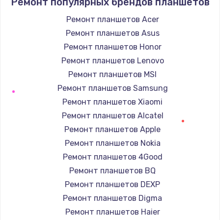
Ремонт популярных брендов планшетов
от 1495 руб.
Заказать
Ремонт планшетов Acer
Ремонт планшетов Asus
Замена жесткого диска
Ремонт планшетов Honor
от 745 руб.
Ремонт планшетов Lenovo
Заказать
Ремонт планшетов MSI
Ремонт планшетов Samsung
Замена оперативной памяти
Ремонт планшетов Xiaomi
от 960 руб.
Ремонт планшетов Alcatel
Заказать
Ремонт планшетов Apple
Ремонт планшетов Nokia
Замена термопасты
Ремонт планшетов 4Good
от 1060 руб.
Ремонт планшетов BQ
Заказать
Ремонт планшетов DEXP
Ремонт планшетов Digma
Замена видеокарты
Ремонт планшетов Haier
от 2045 руб.