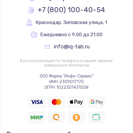
от 2750 руб.
+7 (800) 100-40-54
Заказать
Краснодар
,
 Зиповская улица, 1
Ремонт петель крышки
Ежедневно с 9:00 до 21:00
от 1090 руб.
Заказать
info@iq-tab.ru
Ремонт разъема питания
Все консультации по телефону в нашем сервисе
совершенно бесплатны
от 1090 руб.
ООО Фирма "Инфо-Сервис"
Заказать
ИНН: 2309017170
ОГРН: 1022301431558
Замена USB порта
от 1245 руб.
Заказать
Замена вебкамеры