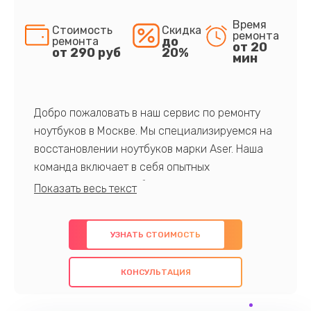
Время
Стоимость
Скидка
ремонта
до
ремонта
от 20
от 290 руб
20%
мин
Добро пожаловать в наш сервис по ремонту
ноутбуков в Москве. Мы специализируемся на
восстановлении ноутбуков марки Aser. Наша
команда включает в себя опытных
профессионалов с обширными знаниями и
многолетним опытом в данной области. Мы
предлагаем быстрый и качественный ремонт с
УЗНАТЬ СТОИМОСТЬ
использованием оригинальных компонентов, а
также гарантируем качество всех
КОНСУЛЬТАЦИЯ
проведенных работ. Наша цель - предоставить
клиентам надежное и профессиональное