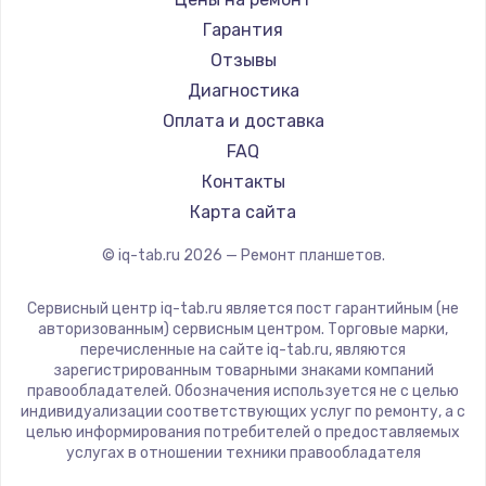
Amazon
Гарантия
Aquarius
Отзывы
Philips
Диагностика
Dell
Оплата и доставка
HP
FAQ
Getac
Контакты
ZTE
Карта сайта
Google
© iq-tab.ru
2026
— Ремонт планшетов.
Navitel
Teclast
Сервисный центр iq-tab.ru является пост гарантийным (не
CHUWI
авторизованным) сервисным центром. Торговые марки,
перечисленные на сайте iq-tab.ru, являются
зарегистрированным товарными знаками компаний
правообладателей. Обозначения используется не с целью
индивидуализации соответствующих услуг по ремонту, а с
целью информирования потребителей о предоставляемых
услугах в отношении техники правообладателя