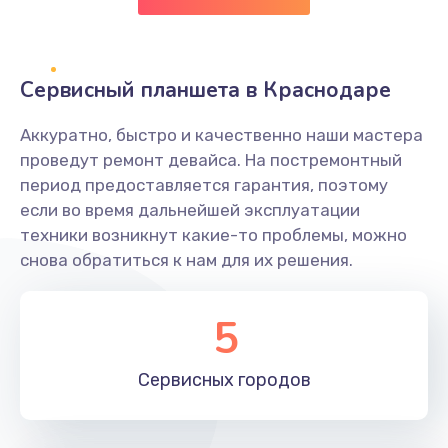
Заказать
Сбор/Разбор
Сервисный планшета в Краснодаре
1490 руб.
Заказать
Аккуратно, быстро и качественно наши мастера
проведут ремонт девайса. На постремонтный
Замена разъема SIM
период предоставляется гарантия, поэтому
если во время дальнейшей эксплуатации
290 руб.
техники возникнут какие-то проблемы, можно
Заказать
снова обратиться к нам для их решения.
Замена полифонического динамика
5
390 руб.
Заказать
Сервисных
городов
Замена передней камеры
490 руб.