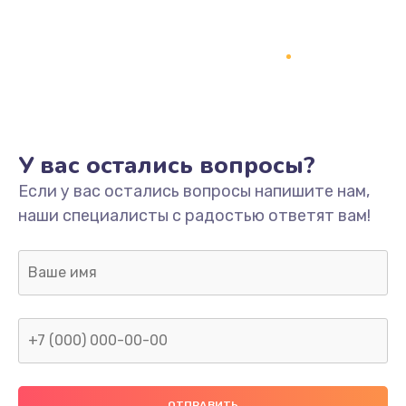
Замена разъёмов (HDMI, DVI, Дисплей порта)
390 руб.
Заказать
Замена SSD
У вас остались вопросы?
1045 руб.
Если у вас остались вопросы напишите нам,
Заказать
наши специалисты с радостью ответят вам!
Замена клавиатуры
990 руб.
Заказать
Ремонт цепей питания
2500 руб.
Заказать