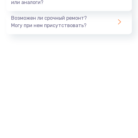
или аналоги?
Замена процессора
1290 руб.
Возможен ли срочный ремонт?
Заказать
Могу при нем присутствовать?
Замена оперативной памяти
960 руб.
Заказать
Замена звуковой карты
1500 руб.
Заказать
Замена USB порта
1245 руб.
Заказать