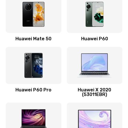
Замена кнопки включения
490 руб.
Заказать
Замена шим-контроллера
Huawei Mate 50
Huawei P60
3900 руб.
Заказать
Настройка Wi-Fi
1195 руб.
Huawei P60 Pro
Huawei X 2020
Заказать
(53011EBR)
Ремонт петель крышки
1090 руб.
Заказать