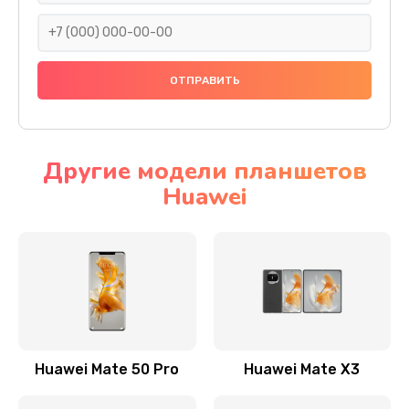
Замена задней крышки
290 руб.
Заказать
Замена аккумулятора
620 руб.
Другие модели планшетов
Заказать
Huawei
Замена экрана
940 руб.
Заказать
Замена микрофона
1500 руб.
Huawei Mate 50 Pro
Huawei Mate X3
Заказать