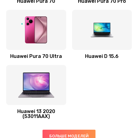
Заказать
Huawei Pura 70
Huawei Pura 70 Pro
Замена элемента
690 руб.
Заказать
Замена разъёма наушников (гарнитуры)
Huawei Pura 70 Ultra
Huawei D 15.6
490 руб.
Заказать
Замена разъема зарядки (питания)
490 руб.
Заказать
Huawei 13 2020
(53011AAX)
Замена сканера отпечатка
490 руб.
БОЛЬШЕ МОДЕЛЕЙ