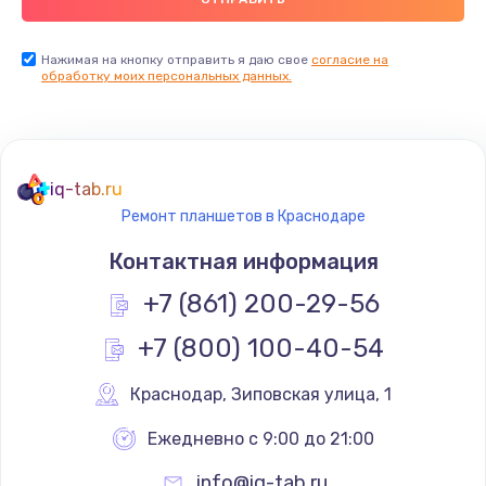
Замена видеокарты
Нажимая на кнопку отправить я даю свое
согласие на
обработку моих персональных данных.
2045 руб.
Заказать
Ремонт разъема питания
iq-tab.ru
1090 руб.
Ремонт планшетов в Краснодаре
Заказать
Контактная информация
+7 (861) 200-29-56
Замена видеочипа
2745 руб.
+7 (800) 100-40-54
Заказать
Краснодар
,
 Зиповская улица, 1
Настройка BIOS
Ежедневно с 9:00 до 21:00
995 руб.
info@iq-tab.ru