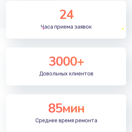
24
Заказать
Замена микросхемы
Часа приема
заявок
690 руб.
Заказать
3000+
Замена кнопок громкости
490 руб.
Довольных
клиентов
Заказать
Защита гидрогелевой пленкой
1290 руб.
85мин
Заказать
Среднее время
ремонта
Замена вебкамеры