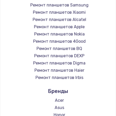
Ремонт планшетов Samsung
Заказать
Ремонт планшетов Xiaomi
Ремонт планшетов Alcatel
Замена контроллера питания
Ремонт планшетов Apple
1490 руб.
Ремонт планшетов Nokia
Заказать
Ремонт планшетов 4Good
Ремонт планшетов BQ
Замена тачпада
Ремонт планшетов DEXP
1745 руб.
Ремонт планшетов Digma
Заказать
Ремонт планшетов Haier
Ремонт планшетов Irbis
Замена корпуса
Ремонт планшетов Prestigio
890 руб.
Бренды
Ремонт планшетов Microsoft
Заказать
Ремонт планшетов BlackView
Acer
Ремонт планшетов Amazon
Asus
Замена материнской платы
Ремонт планшетов Aquarius
Honor