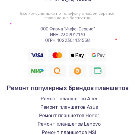
Заказать
Все консультации по телефону в нашем сервисе
Ремонт подсветки
совершенно бесплатны
1200 руб.
ООО Фирма "Инфо-Сервис"
ИНН: 2309017170
Заказать
ОГРН: 1022301431558
Настройка ОС
1160 руб.
Заказать
Ремонт популярных брендов планшетов
Чистка от пыли
1060 руб.
Ремонт планшетов Acer
Ремонт планшетов Asus
Заказать
Ремонт планшетов Honor
Замена южного моста
Ремонт планшетов Lenovo
Ремонт планшетов MSI
2750 руб.