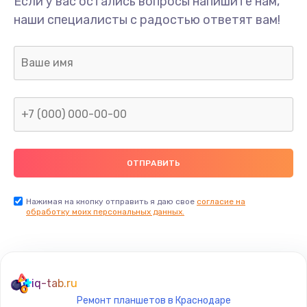
Если у вас остались вопросы напишите нам,
Замена разъёма наушников (гарнитуры)
наши специалисты с радостью ответят вам!
490 руб.
Заказать
Замена разъема зарядки (питания)
490 руб.
Заказать
Замена сканера отпечатка
490 руб.
Нажимая на кнопку отправить я даю свое
согласие на
Заказать
обработку моих персональных данных.
Сбор/Разбор
1490 руб.
iq-tab.ru
Заказать
Ремонт планшетов в Краснодаре