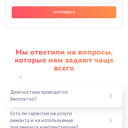
Замена аккумулятора
620 руб.
Заказать
Замена экрана
Мы ответили на вопросы,
940 руб.
которые нам задают чаще
Заказать
всего
Замена микрофона
1500 руб.
Заказать
Диагностика проводится
бесплатно?
Замена кнопки включения
Есть ли гарантия на услуги
490 руб.
ремонта и на используемые
Заказать
при ремонте комплектующие?