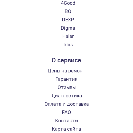
Ремонт планшетов Teclast
Замена термопасты
4Good
Ремонт планшетов CHUWI
1060 руб.
BQ
DEXP
Заказать
Digma
Замена системы охлаждения
Haier
1645 руб.
Irbis
Prestigio
Заказать
О сервисе
Microsoft
Замена процессора
BlackView
Цены на ремонт
1290 руб.
Amazon
Гарантия
Aquarius
Заказать
Отзывы
Philips
Диагностика
Замена оперативной памяти
Dell
Оплата и доставка
960 руб.
HP
FAQ
Getac
Заказать
Контакты
ZTE
Карта сайта