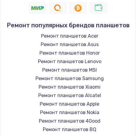
Замена кнопок громкости
490 руб.
Заказать
Ремонт популярных брендов планшетов
Ремонт планшетов Acer
Защита гидрогелевой пленкой
Ремонт планшетов Asus
1290 руб.
Ремонт планшетов Honor
Заказать
Ремонт планшетов Lenovo
Ремонт планшетов MSI
Замена вебкамеры
Ремонт планшетов Samsung
1495 руб.
Ремонт планшетов Xiaomi
Заказать
Ремонт планшетов Alcatel
Ремонт планшетов Apple
Установка драйверов
Ремонт планшетов Nokia
1000 руб.
Ремонт планшетов 4Good
Заказать
Ремонт планшетов BQ