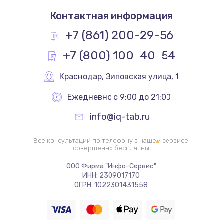
Замена разъема SIM
Контактная информация
290 руб.
+7 (861) 200-29-56
Заказать
+7 (800) 100-40-54
Замена полифонического динамика
Краснодар
,
 Зиповская улица, 1
390 руб.
Заказать
Ежедневно с 9:00 до 21:00
info@iq-tab.ru
Замена передней камеры
490 руб.
Все консультации по телефону в нашем сервисе
совершенно бесплатны
Заказать
ООО Фирма "Инфо-Сервис"
Замена микросхемы
ИНН: 2309017170
ОГРН: 1022301431558
690 руб.
Заказать