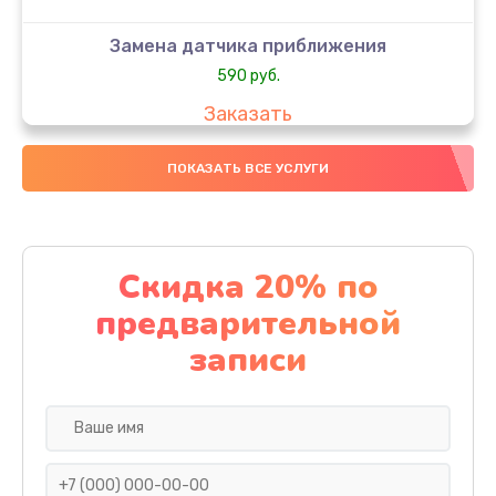
Замена датчика приближения
590 руб.
Заказать
Замена стекла
ПОКАЗАТЬ ВСЕ УСЛУГИ
890 руб.
Заказать
Скидка 20% по
Обновление ПО
предварительной
890 руб.
записи
Заказать
Замена задней крышки
290 руб.
Заказать