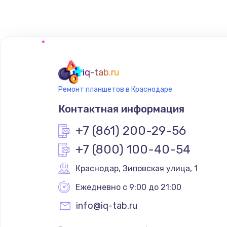
Восстановление данных
Замена северного моста
Замена шлейфа матрицы
iq-tab.ru
Ремонт планшетов в Краснодаре
Замена термопасты
Контактная информация
Замена системы охлаждения
+7 (861) 200-29-56
+7 (800) 100-40-54
Замена процессора
Краснодар
,
 Зиповская улица, 1
Замена оперативной памяти
Ежедневно с 9:00 до 21:00
info@iq-tab.ru
Замена звуковой карты