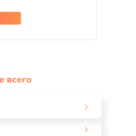
ать
ать
ать
ать
ать
е всего
ать
ать
ать