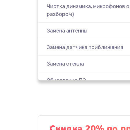
Чистка динамика, микрофонов от
разбором)
Замена антенны
Замена датчика приближения
Замена стекла
Обновление ПО
Замена задней крышки
Замена аккумулятора
Скидка 20% по п
Замена экрана