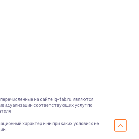
d
ать
a
ать
ать
gio
soft
ать
View
on
ать
ius
перечисленные на сайте iq-tab.ru, являются
s
дивидуализации соответствующих услуг по
ать
ателя
мационный характер и ни при каких условиях не
ать
ии.