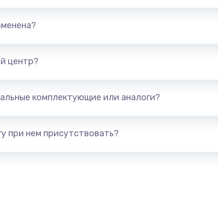
490 руб.
Заказ
зменена?
1190 руб.
Заказ
690 руб.
Заказ
й центр?
нитуры)
490 руб.
Заказ
альные комплектующие или аналоги?
я)
490 руб.
Заказ
у при нем присутствовать?
490 руб.
Заказ
1490 руб.
Заказ
290 руб.
Заказ