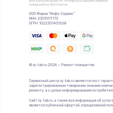
Все консультации по телефону в нашем сервисе
совершенно бесплатны
Замена USB порта
ООО Фирма "Инфо-Сервис"
ИНН: 2309017170
Замена разъёмов (HDMI, DVI, Ди
ОГРН: 1022301431558
порта)
Замена SSD
Замена клавиатуры
© iq-tab.ru
2026
— Ремонт планшетов.
Ремонт цепей питания
Сервисный центр iq-tab.ru является пост гаран
зарегистрированным товарными знаками компан
Замена видеокарты
ремонту, а с целью информирования потребител
Сайт iq-tab.ru, а также вся информация об услу
Ремонт разъема питания
является публичной офертой, определяемой пол