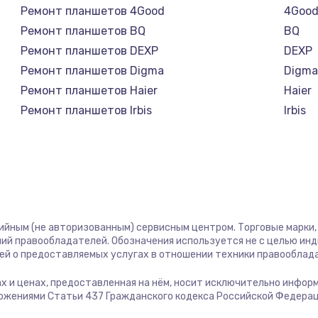
Ремонт планшетов 4Good
4Goo
1245 руб.
Заказ
Ремонт планшетов BQ
BQ
Ремонт планшетов DEXP
DEXP
сплей
Ремонт планшетов Digma
Digm
390 руб.
Заказ
Ремонт планшетов Haier
Haier
Ремонт планшетов Irbis
Irbis
1045 руб.
Заказ
Ремонт планшетов Prestigio
Presti
Ремонт планшетов Microsoft
Micro
990 руб.
Заказ
Ремонт планшетов BlackView
Black
Ремонт планшетов Amazon
Amaz
2500 руб.
Заказ
Ремонт планшетов Aquarius
Aquar
тийным (не авторизованным) сервисным центром. Торговые марки, 
Ремонт планшетов Philips
Philip
ий правообладателей. Обозначения используется не с целью ин
2045 руб.
Заказ
Ремонт планшетов Dell
Dell
ей о предоставляемых услугах в отношении техники правооблад
Ремонт планшетов HP
HP
гах и ценах, предоставленная на нём, носит исключительно инфор
1090 руб.
Заказ
Ремонт планшетов Getac
Getac
ожениями Статьи 437 Гражданского кодекса Российской Федерац
Ремонт планшетов ZTE
ZTE