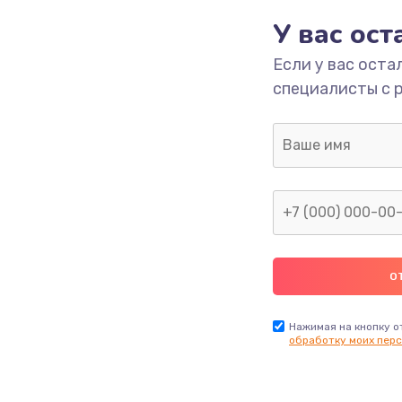
ика
390 руб.
Заказ
У вас ос
Если у вас оста
490 руб.
Заказ
специалисты с 
690 руб.
Заказ
490 руб.
Заказ
1290 руб.
Заказ
1495 руб.
Заказ
1000 руб.
Заказ
Нажимая на кнопку о
обработку моих перс
745 руб.
Заказ