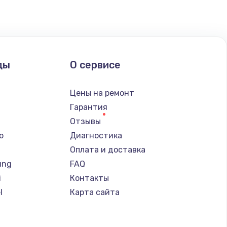
ать
ать
ды
О сервисе
ать
Цены на ремонт
ать
Гарантия
Отзывы
ать
o
Диагностика
Оплата и доставка
ать
ung
FAQ
i
Контакты
ать
l
Карта сайта
ать