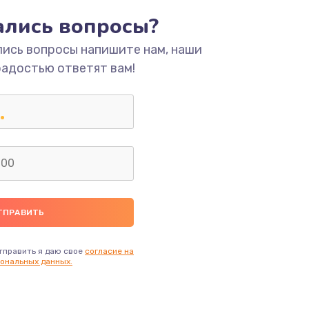
ать
тались вопросы?
лись вопросы напишите нам, наши
ать
радостью ответят вам!
ать
ать
ать
ать
ать
тправить я даю свое
согласие на
ональных данных.
ать