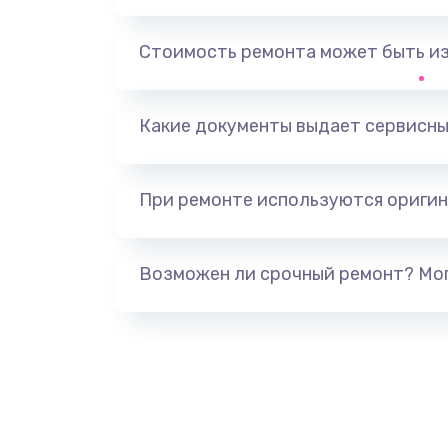
Замена основной камеры
Стоимость ремонта может быть и
Замена NFC антенны
Замена элемента
Какие документы выдает сервисны
Замена разъёма наушников (гар
При ремонте используются оригин
Замена разъема зарядки (питани
Возможен ли срочный ремонт? Мог
Замена сканера отпечатка
Сбор/Разбор
Замена разъема SIM