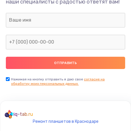
Замена разъёма наушников (гарнитуры)
наши специалисты с радостью ответят вам!
490 руб.
Заказать
Замена разъема зарядки (питания)
490 руб.
Заказать
Замена сканера отпечатка
490 руб.
Нажимая на кнопку отправить я даю свое
согласие на
Заказать
обработку моих персональных данных.
Сбор/Разбор
1490 руб.
iq-tab.ru
Заказать
Ремонт планшетов в Краснодаре
Замена разъема SIM