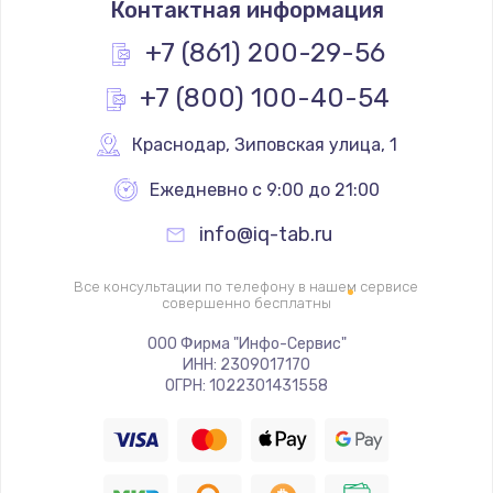
Контактная информация
290 руб.
+7 (861) 200-29-56
Заказать
+7 (800) 100-40-54
Замена полифонического динамика
Краснодар
,
 Зиповская улица, 1
390 руб.
Заказать
Ежедневно с 9:00 до 21:00
info@iq-tab.ru
Замена передней камеры
490 руб.
Все консультации по телефону в нашем сервисе
совершенно бесплатны
Заказать
ООО Фирма "Инфо-Сервис"
Замена микросхемы
ИНН: 2309017170
ОГРН: 1022301431558
690 руб.
Заказать
Замена кнопок громкости