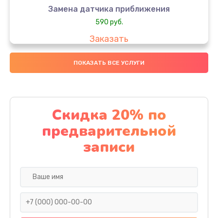
Замена датчика приближения
590 руб.
Заказать
Замена стекла
ПОКАЗАТЬ ВСЕ УСЛУГИ
890 руб.
Заказать
Скидка 20% по
Обновление ПО
предварительной
890 руб.
записи
Заказать
Замена задней крышки
290 руб.
Заказать