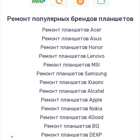
490 руб.
Заказать
Ремонт популярных брендов планшетов
Ремонт планшетов Acer
Защита гидрогелевой пленкой
Ремонт планшетов Asus
1290 руб.
Ремонт планшетов Honor
Заказать
Ремонт планшетов Lenovo
Ремонт планшетов MSI
Замена вебкамеры
Ремонт планшетов Samsung
1495 руб.
Ремонт планшетов Xiaomi
Заказать
Ремонт планшетов Alcatel
Ремонт планшетов Apple
Установка драйверов
Ремонт планшетов Nokia
1000 руб.
Ремонт планшетов 4Good
Заказать
Ремонт планшетов BQ
Ремонт планшетов DEXP
Замена жесткого диска