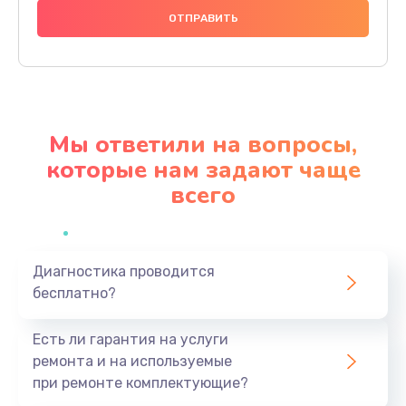
Замена аккумулятора
620 руб.
Заказать
Замена экрана
Мы ответили на вопросы,
940 руб.
которые нам задают чаще
Заказать
всего
Замена микрофона
1500 руб.
Заказать
Диагностика проводится
бесплатно?
Замена кнопки включения
Есть ли гарантия на услуги
490 руб.
ремонта и на используемые
Заказать
при ремонте комплектующие?