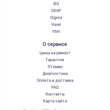
Ремонт планшетов CHUWI
1060 руб.
BQ
DEXP
Заказать
Digma
Замена системы охлаждения
Haier
1645 руб.
Irbis
Prestigio
Заказать
О сервисе
Microsoft
Замена процессора
BlackView
Цены на ремонт
1290 руб.
Amazon
Гарантия
Aquarius
Заказать
Отзывы
Philips
Диагностика
Замена оперативной памяти
Dell
Оплата и доставка
960 руб.
HP
FAQ
Getac
Заказать
Контакты
ZTE
Карта сайта
Замена звуковой карты
Google